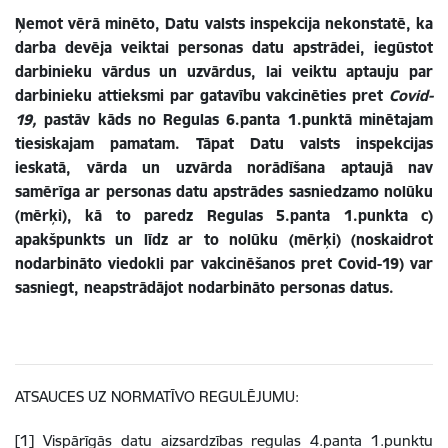
Ņemot vērā minēto, Datu valsts inspekcija nekonstatē, ka
darba devēja veiktai personas datu apstrādei, iegūstot
darbinieku vārdus un uzvārdus, lai veiktu aptauju par
darbinieku attieksmi par gatavību vakcinēties pret
Covid-
19,
pastāv kāds no Regulas 6.panta 1.punktā minētajam
tiesiskajam pamatam. Tāpat
Datu valsts inspekcijas
ieskatā, vārda un uzvārda norādīšana aptaujā nav
samērīga ar personas datu apstrādes sasniedzamo nolūku
(mērķi), kā to paredz Regulas 5.panta 1.punkta c)
apakšpunkts un līdz ar to nolūku (mērķi) (noskaidrot
nodarbināto viedokli par vakcinēšanos pret Covid-19) var
sasniegt, neapstrādājot nodarbināto personas datus.
ATSAUCES UZ NORMATĪVO REGULĒJUMU:
[1]
Vispārīgās datu aizsardzības regulas
4.panta 1.punktu