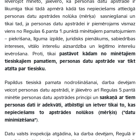
Ievērojot minēto, jāievēro, ka personas datu apstrāde ir
likumīga tikai tādā apmērā kādā tas nepieciešams attiecīgā
personas datu apstrādes nolūka (mērķa) sasniegšanai un
tikai tad, ja personas datu apstrādei ir piemērojams vismaz
viens no Regulas 6.panta 1.punktā minētajiem pamatojumiem
– piekrišana, līguma izpilde, juridisks pienākums, sabiedrības
intereses, vitālo interešu aizsardzība un leģitīmo interešu
ievērošana.
Proti, tikai
pastāvot kādam no minētajiem
tiesiskajiem pamatiem, personas datu apstrāde var tikt
atzīta par tiesisku.
Papildus tiesiskā pamata nodrošināšanai, darba devējam
veicot personas datu apstrādi, ir jāievēro arī Regulas 5.pantā
minētie personas datu apstrādes principi un
saskaņā ar tiem
personas dati ir adekvāti, atbilstīgi un ietver tikai to, kas
nepieciešams to apstrādes nolūkos (mērķis) (“datu
minimizēšana”
).
Datu valsts inspekcija atgādina, ka darba devējam, Regulā ir