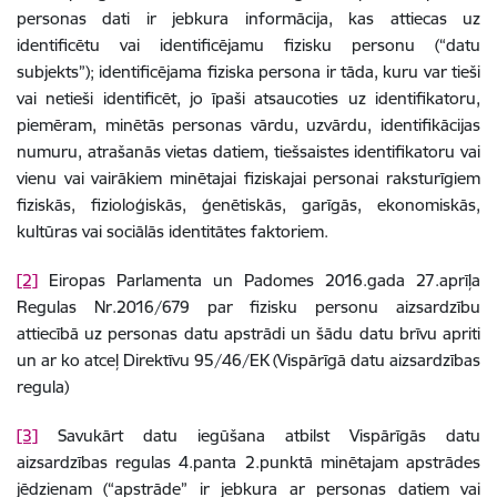
personas dati ir jebkura informācija, kas attiecas uz
identificētu vai identificējamu fizisku personu (“datu
subjekts”); identificējama fiziska persona ir tāda, kuru var tieši
vai netieši identificēt, jo īpaši atsaucoties uz identifikatoru,
piemēram, minētās personas vārdu, uzvārdu, identifikācijas
numuru, atrašanās vietas datiem, tiešsaistes identifikatoru vai
vienu vai vairākiem minētajai fiziskajai personai raksturīgiem
fiziskās, fizioloģiskās, ģenētiskās, garīgās, ekonomiskās,
kultūras vai sociālās identitātes faktoriem.
[2]
Eiropas Parlamenta un Padomes 2016.gada 27.aprīļa
Regulas Nr.2016/679 par fizisku personu aizsardzību
attiecībā uz personas datu apstrādi un šādu datu brīvu apriti
un ar ko atceļ Direktīvu 95/46/EK (Vispārīgā datu aizsardzības
regula)
[3]
Savukārt datu iegūšana atbilst
Vispārīgās datu
aizsardzības regulas
4.panta 2.punktā minētajam apstrādes
jēdzienam (“apstrāde” ir jebkura ar personas datiem vai