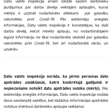
Datu valsts inspekcija arvien biežāk saņem darbinieku
jautājumus par darba devēja veiktajām aptaujām, kuras
mērķis ir uzzināt nodarbināto attieksmi par gatavību
vakcinēties pret
Covid-19
. Pēc iedzīvotāju sniegtās
informācijas, Datu valsts inspekcija ir konstatējusi, ka daži
darba devēji, veicot minēto aptauju, no nodarbinātajiem
iegūst informāciju ne tikai nodarbināto viedokli par gatavību
vakcinēties pret
Covid-19
, bet arī nodarbinātā vārdu un
uzvārdu.
Datu valsts inspekcija norāda, ka pirms personas datu
apstrādes uzsākšanas, katrā konkrētajā gadījumā ir
nepieciešams noteikt datu apstrādes nolūku (mērķi).
Pēc
iedzīvotāju sniegtās informācijas, Datu valsts inspekcija nodala
divus savstarpēji saistītus, bet dažādus informācijas apstrādes
nolūkus (mērķus) darbinieku aptaujas veikšanai: