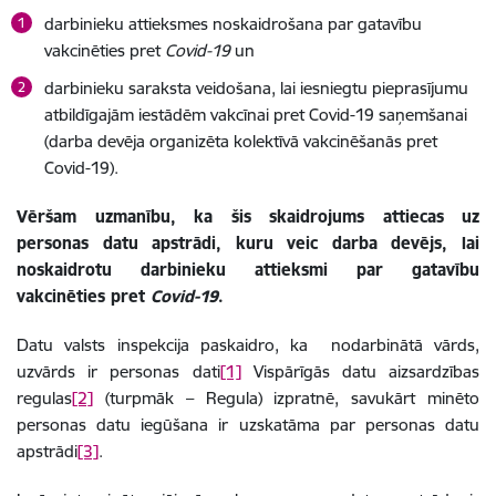
darbinieku attieksmes noskaidrošana par gatavību
vakcinēties pret
Covid-19
un
darbinieku saraksta veidošana, lai iesniegtu pieprasījumu
atbildīgajām iestādēm vakcīnai pret Covid-19 saņemšanai
(darba devēja organizēta kolektīvā vakcinēšanās pret
Covid-19).
Vēršam uzmanību, ka šis skaidrojums attiecas uz
personas datu apstrādi, kuru veic darba devējs, lai
noskaidrotu darbinieku attieksmi par gatavību
vakcinēties pret
Covid-19
.
Datu valsts inspekcija paskaidro, ka
nodarbinātā vārds,
uzvārds ir personas dati
[1]
Vispārīgās datu aizsardzības
regulas
[2]
(turpmāk – Regula)
izpratnē, savukārt minēto
personas datu iegūšana ir uzskatāma par personas datu
apstrādi
[3]
.