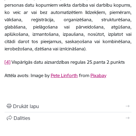
personas datu kopumiem veikta darbība vai darbību kopums,
ko veic ar vai bez automatizētiem līdzekļiem, piemēram,
vākšana, reģistrācija, organizēšana, strukturēšana,
glabāšana, pielāgošana vai pārveidošana, atgūšana,
aplūkošana, izmantošana, izpaušana, nosūtot, izplatot vai
citādi darot tos pieejamus, saskaņošana vai kombinēšana,
ierobežošana, dzēšana vai iznīcināšana).
[4]
Vispārīgās datu aizsardzības regulas
25.panta 2.punkts
Attēla avots:
Image by
Pete Linforth
from
Pixabay
Drukāt lapu
Dalīties