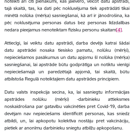
noteikti arī citi pienākumi, kas jāievēro, veicot datu apstrādi,
tajā skaitā, tas, ka dati pēc noklusējuma tiek apstrādāti tikai
minētā nolūka (mērķa) sasniegšanai, kā arī ir jānodrošina, ka
pēc noklusējuma personas datus bez personas līdzdalības
nedara pieejamus nenoteiktam fizisku personu skaitam
[4]
.
Attiecīgi, lai veiktu datu apstrādi, darba devējs katrai šādai
datu apstrādei nosaka tiesisko pamatu, nolūku (mērķi),
nepieciešamos pasākumus un datu apjomu šī nolūka (mērķa)
sasniegšanai, lai apstrāde būtu godprātīga un notiktu vienīgi
nepieciešamajā un paredzētajā apjomā, tai skaitā, būtu
atbilstoša Regulā noteiktajiem datu apstrādes principiem.
Datu valsts inspekcija secina, ka, lai sasniegtu informācijas
apstrādes nolūku (mērķi) -darbinieku attieksmes
noskaidrošana par gatavību vakcinēties pret Covid-19, darba
devējam nav nepieciešams identificēt personas, kas sniedz
atbildi, un, lai apkopotu kolektīva nostāju pret vakcināciju,
pietiek ar anonīmu darbinieku sniegtu atbilžu apkopošanu.