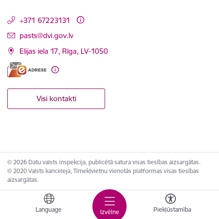
+371 67223131
E-pasts:
pasts@dvi.gov.lv
Elijas iela 17, Rīga, LV-1050
Visi kontakti
© 2026 Datu valsts inspekcija, publicētā satura visas tiesības aizsargātas.
© 2020 Valsts kanceleja, Tīmekļvietņu vienotās platformas visas tiesības
aizsargātas.
Language
Piekļūstamība
Izvēlne