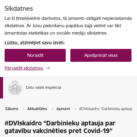
Pāriet uz lapas saturu
Sīkdatnes
Spied
lai meklētu
Enter
Lai šī tīmekļvietne darbotos, tā izmanto obligāti nepieciešamās
sīkdatnes. Ar Jūsu piekrišanu papildus šajā vietnē var tikt
izmantotas statistikas un sociālo mediju sīkdatnes.
Lūdzu, atzīmējiet savu izvēli:
Noraidīt
Apstiprināt visas
Pārvaldīt sīkdatnes
Sākums
Aktualitātes
Jaunumi
#DVIskaidro “Darbinieku aptauja pa
#DVIskaidro “Darbinieku aptauja par
gatavību vakcinēties pret Covid-19”