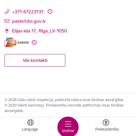
+371 67223131
E-pasts:
pasts@dvi.gov.lv
Elijas iela 17, Rīga, LV-1050
Visi kontakti
© 2026 Datu valsts inspekcija, publicētā satura visas tiesības aizsargātas.
© 2020 Valsts kanceleja, Tīmekļvietņu vienotās platformas visas tiesības
aizsargātas.
Language
Piekļūstamība
Izvēlne