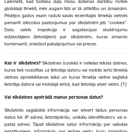
Laikmetā, kad būtiska daļa mūsu ikdienas darbību notiek
globālajā tīmeklī, mēs augam līdz ar tā attīstību un izmaiņām.
Pēdējos gados esam raduši savās iecienītajās tīmekļa vietnēs
pamanīt
izlecošus
paziņojumus par sīkdatnēm jeb “cookies”.
Datu valsts inspekcija ir sagatavojusi skaidrojumu
iedzīvotājiem (lietotājiem) par sīkdatnēm, kuras izmanto
komersanti, sniedzot pakalpojumus vai preces.
Kas ir sīkdatnes?
Sīkdatnes (cookie) ir nelielas teksta datnes,
kuras tiek nosūtītas uz lietotāja datoru vai mobilo ierīci tīmekļa
vietnes apmeklēšanas laikā un kuras tīmekļa vietne saglabā
lietotāja datorā vai mobilajā ierīcē, kad lietotājs atver vietni. [1]
Vai sīkdatnes apstrādā manus personas datus?
Sīkdatnēs saglabātā informācija var ietvert tādus personas
datus kā: IP adresi, lietotājvārdu, unikālu identifikatoru vai e-
pasta adresi. Tāpat sīkdatnes satur informāciju par valodas
iestatījumiem, informāciju par ierīces veidu, kuru izmantoju