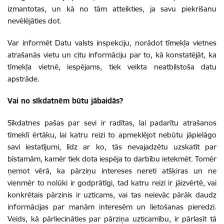
izmantotas, un kā no tām atteikties, ja savu piekrišanu
nevēlējāties dot.
Var informēt Datu valsts inspekciju, norādot tīmekļa vietnes
atrašanās vietu un citu informāciju par to, kā konstatējāt, ka
tīmekļa vietnē, iespējams, tiek veikta neatbilstoša datu
apstrāde.
Vai no sīkdatnēm būtu jābaidās?
Sīkdatnes pašas par sevi ir radītas, lai padarītu atrašanos
tīmeklī ērtāku, lai katru reizi to apmeklējot nebūtu jāpielāgo
savi iestatījumi, līdz ar ko, tās nevajadzētu uzskatīt par
bīstamām, kamēr tiek dota iespēja to darbību ietekmēt. Tomēr
ņemot vērā, ka pārziņu intereses nereti atšķiras un ne
vienmēr to nolūki ir godprātīgi, tad katru reizi ir jāizvērtē, vai
konkrētais pārzinis ir uzticams, vai tas neievāc pārāk daudz
informācijas par manām interesēm un lietošanas pieredzi.
Veids, kā pārliecināties par pārziņa uzticamību, ir pārlasīt tā