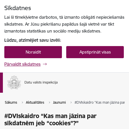
Pāriet uz lapas saturu
Sīkdatnes
Spied
lai meklētu
Enter
Lai šī tīmekļvietne darbotos, tā izmanto obligāti nepieciešamās
sīkdatnes. Ar Jūsu piekrišanu papildus šajā vietnē var tikt
izmantotas statistikas un sociālo mediju sīkdatnes.
Lūdzu, atzīmējiet savu izvēli:
Noraidīt
Apstiprināt visas
Pārvaldīt sīkdatnes
Sākums
Aktualitātes
Jaunumi
#DVIskaidro “Kas man jāzina par s
#DVIskaidro “Kas man jāzina par
sīkdatnēm jeb “cookies”?”