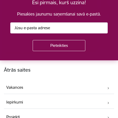
Esi pirmais, kurš uzzina!
Piesakies jaunumu saņemšanai savā e-pastā.
Kājene
Ātrās saites
Vakances
Iepirkumi
Projekti