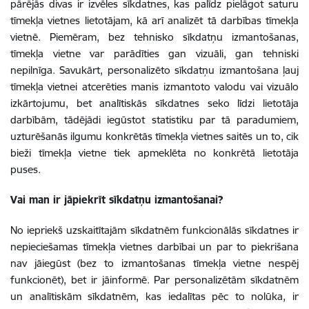
pārējās divas ir izvēles sīkdatnes, kas palīdz pielāgot saturu
tīmekļa vietnes lietotājam, kā arī analizēt tā darbības tīmekļa
vietnē. Piemēram, bez tehnisko sīkdatņu izmantošanas,
tīmekļa vietne var parādīties gan vizuāli, gan tehniski
nepilnīga. Savukārt, personalizēto sīkdatņu izmantošana ļauj
tīmekļa vietnei atcerēties manis izmantoto valodu vai vizuālo
izkārtojumu, bet analītiskās sīkdatnes seko līdzi lietotāja
darbībām, tādējādi iegūstot statistiku par tā paradumiem,
uzturēšanās ilgumu konkrētās tīmekļa vietnes saitēs un to, cik
bieži tīmekļa vietne tiek apmeklēta no konkrētā lietotāja
puses.
Vai
man
ir jāpiekrīt sīkdatņu izmantošanai?
No iepriekš uzskaitītajām sīkdatnēm funkcionālās sīkdatnes ir
nepieciešamas tīmekļa vietnes darbībai un par to piekrišana
nav jāiegūst (bez to izmantošanas tīmekļa vietne nespēj
funkcionēt), bet ir jāinformē. Par personalizētām sīkdatnēm
un analītiskām sīkdatnēm, kas iedalītas pēc to nolūka, ir