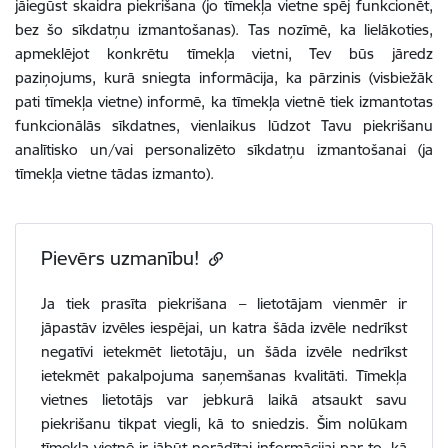
jāiegūst skaidra piekrišana (jo tīmekļa vietne spēj funkcionēt,
bez šo sīkdatņu izmantošanas). Tas nozīmē, ka lielākoties,
apmeklējot konkrētu tīmekļa vietni,
Tev
būs jāredz
paziņojums, kurā sniegta informācija, ka pārzinis (visbiežāk
pati tīmekļa vietne) informē, ka tīmekļa vietnē tiek izmantotas
funkcionālās sīkdatnes, vienlaikus lūdzot Tavu piekrišanu
analītisko un/vai personalizēto sīkdatņu izmantošanai (ja
tīmekļa vietne tādas izmanto).
Pievērs uzmanību!
Ja tiek prasīta piekrišana – lietotājam vienmēr ir
jāpastāv izvēles iespējai, un katra šāda izvēle nedrīkst
negatīvi ietekmēt lietotāju, un šāda izvēle nedrīkst
ietekmēt pakalpojuma saņemšanas kvalitāti. Tīmekļa
vietnes lietotājs var jebkurā laikā atsaukt savu
piekrišanu tikpat viegli, kā to sniedzis. Šim nolūkam
tīmekļa vietnē ir jābūt norādītai informācijai par to, kā