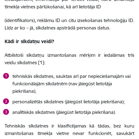
tīmekļa vietnes pārlūkošanai, kā arī lietotāja ID
(identifikators), reklāmu ID un citu izsekošanas tehnoloģiju ID.
Līdz ar ko – jā, sīkdatnes apstrādā personas datus.
Kādi ir sīkdatņu veidi?
Atbilstoši sīkdatņu izmantošanas mērķim ir iedalāmas trīs
veidu sīkdatnes [1]:
tehniskās sīkdatnes, sauktas arī par nepieciešamajām vai
funkcionālajām sīkdatnēm (nav jāiegūst lietotāja
piekrišana);
personalizētās sīkdatnes (jāiegūst lietotāja piekrišana);
analītiskās sīkdatnes (jāiegūst lietotāja piekrišana).
Tehniskās sīkdatnes ir klasificējamas kā tādas, bez kuru
izmantošanas tīmekļa vietne nevar funkcionēt, savukārt