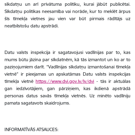
sīkdatņu un arī privātuma politiku, kurai jābūt publicētai.
Sīkdatņu politikas neesamība vai norāde, kur to meklēt ārpus
šīs tīmekļa vietnes jau vien var būt pirmais rādītājs uz
neatbilstošu datu apstrādi.
Datu valsts inspekcija ir sagatavojusi vadlīnijas par to, kas
mums būtu jāzina par sīkdatnēm, kā tās izmantot un ko ar to
paziņojumiem darīt. “Vadlīnijas sīkdatņu izmantošanai tīmekļa
vietnē” ir pieejamas un apskatāmas Datu valsts inspekcijas
tīmekļa vietnē
https://www.dvi.gov.lv/lv/dvi
- tās ir aktuālas
gan iedzīvotājiem, gan pārziņiem, kas ikdienā apstrādā
personas datus savās tīmekļa vietnēs. Uz minēto vadlīniju
pamata sagatavots skaidrojums.
INFORMATĪVĀS ATSAUCES: