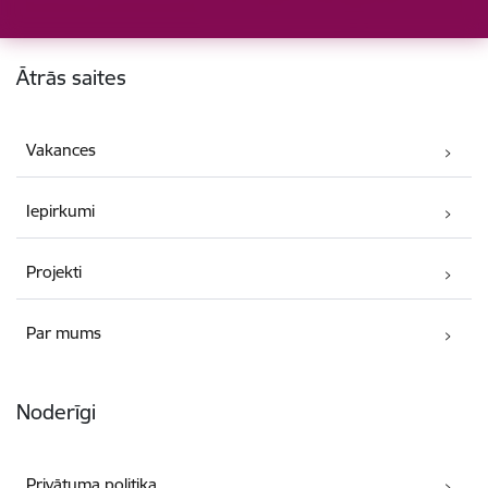
Kājene
Ātrās saites
Vakances
Iepirkumi
Projekti
Par mums
Noderīgi
Privātuma politika