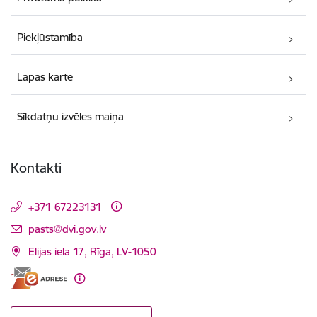
Piekļūstamība
Lapas karte
Sīkdatņu izvēles maiņa
Kontakti
+371 67223131
E-pasts:
pasts@dvi.gov.lv
Elijas iela 17, Rīga, LV-1050