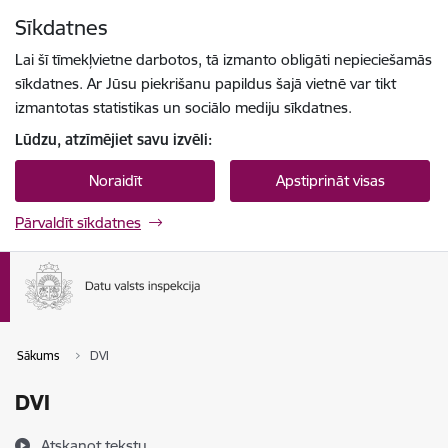
Pāriet uz lapas saturu
Sīkdatnes
Spied
lai meklētu
Enter
Lai šī tīmekļvietne darbotos, tā izmanto obligāti nepieciešamās
sīkdatnes. Ar Jūsu piekrišanu papildus šajā vietnē var tikt
izmantotas statistikas un sociālo mediju sīkdatnes.
Lūdzu, atzīmējiet savu izvēli:
Noraidīt
Apstiprināt visas
Pārvaldīt sīkdatnes
Sākums
DVI
DVI
Atskaņot tekstu