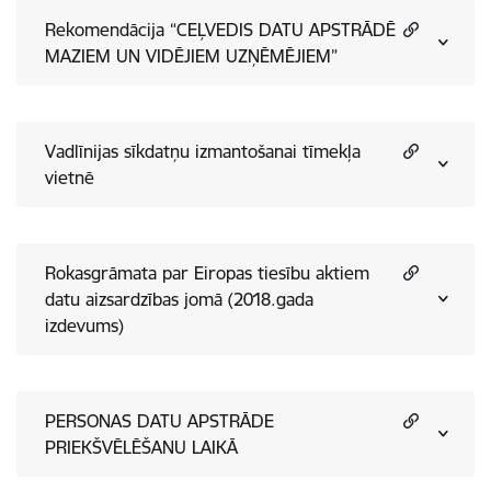
Rekomendācija “CEĻVEDIS DATU APSTRĀDĒ
MAZIEM UN VIDĒJIEM UZŅĒMĒJIEM”
Vadlīnijas sīkdatņu izmantošanai tīmekļa
vietnē
Rokasgrāmata par Eiropas tiesību aktiem
datu aizsardzības jomā (2018.gada
izdevums)
PERSONAS DATU APSTRĀDE
PRIEKŠVĒLĒŠANU LAIKĀ