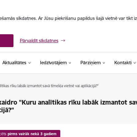
iešamās sīkdatnes. Ar Jūsu piekrišanu papildus šajā vietnē var tikt i
Pārvaldīt sīkdatnes
Aktualitātes
Iedzīvotājiem
Pārziņiem
Kontakti
tikas rīku labāk izmantot savā tīmekļa vietnē vai aplikācijā?"
aidro "Kuru analītikas rīku labāk izmantot sa
ijā?"
cēts
pirms vairāk nekā 3 gadiem