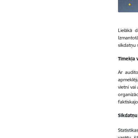
Lielākā d
Izmantot
sīkdatņu 
Tīmekļa v
Ar audito
apmeklēju
vietni va
organizāc
faktiskaj
Sīkdatņu
Statistik
varētu š