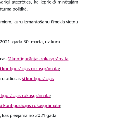
arīgi atcerēties, ka iepriekš minētajām
ātuma politikā.
jumiem, kuru izmantošanu tīmekļa vietņu
o 2021. gada 30. marta, uz kuru
ecas
šī konfigurācijas rokasgrāmata
;
šī konfigurācijas rokasgrāmata
;
uru attiecas
šī konfigurācijas
nfigurācijas rokasgrāmata
;
šī konfigurācijas rokasgrāmata
;
jā, kas pieejama no 2021.gada