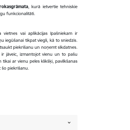
 rokasgrāmata
, kurā ietvertie tehniskie
gu funkcionalitāti.
vietnes vai aplikācijas īpašniekam ir
u iegūšanai tikpat viegli, kā to sniedzis.
 atsaukt piekrišanu un noņemt sīkdatnes.
r jāveic, izmantojot vienu un to pašu
 tikai ar vienu peles klikšķi, pavilkšanas
kt šo piekrišanu.