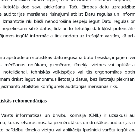
as lietotājs dod savu piekrišanu. Taču Eiropas datu uzraudzība
e auditorijas mērīšanas risinājumi atbilst Datu regulas un Info
 Izmantotie rīki bieži nenodrošina iespēju iegūt Datu regulas pr
i nepietiekami šifrē datus, līdz ar to lietotāju dati kļūst potenciāl
inājumos iegūtā informācija tiek nodota uz trešajām valstīm, kā arī 
tņu apstrāde un statistikas datu iegūšana būtu tiesiska, ir jāņem vēr
jas mērīšanas nolūkam, piemēram, tīmekļa vietnes vai aplikācij
 noteikšanai, tehniskās veiktspējas vai tās ergonomikas optim
mam drīkst iegūt anonīmus lietotāju datus, bez lietotāju piekriša
r jāizmanto atbilstoši konfigurēts auditorijas mērīšanas rīks.
tiskās rekomendācijas
s Valsts informātikas un brīvību komisija (CNIL)
ir uzsākusi au
, kuras ietvaros nosaka piemērotākos un drošākos auditorijas mēr
r to palīdzību tīmekļa vietņu vai aplikāciju īpašnieki varētu iegūt 