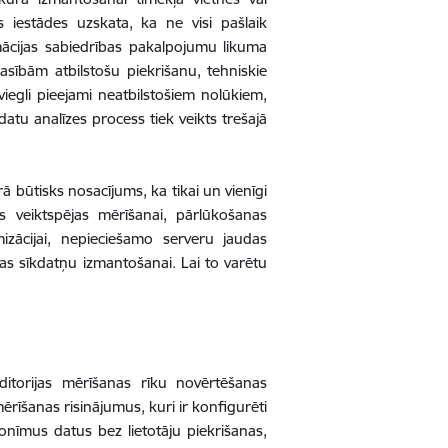
s iestādes uzskata, ka ne visi pašlaik
rmācijas sabiedrības pakalpojumu likuma
asībām atbilstošu piekrišanu, tehniskie
i viegli pieejami neatbilstošiem nolūkiem,
datu analīzes process tiek veikts trešajā
ā būtisks nosacījums, ka tikai un vienīgi
as veiktspējas mērīšanai, pārlūkošanas
izācijai, nepieciešamo serveru jaudas
nas sīkdatņu izmantošanai. Lai to varētu
ditorijas mērīšanas rīku novērtēšanas
īšanas risinājumus, kuri ir konfigurēti
anonīmus datus bez lietotāju piekrišanas,