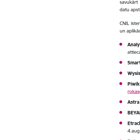
savukārt 
datu apst
CNIL īste
un aplikāc
Analy
attie
Smart
Wysis
Piwik
rokas
Astra
BEYAB
Etrac
4.aug