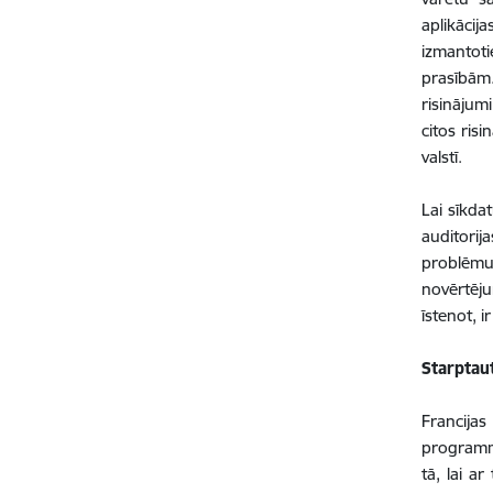
aplikācij
izmantoti
prasībām.
risinājum
citos ris
valstī.
Lai sīkda
auditori
problēmu
novērtēju
īstenot, i
Starptau
Francija
programmu
tā, lai a