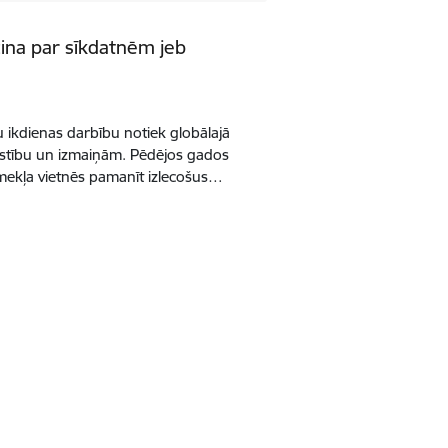
ina par sīkdatnēm jeb
 ikdienas darbību notiek globālajā
tīstību un izmaiņām. Pēdējos gados
īmekļa vietnēs pamanīt izlecošus…