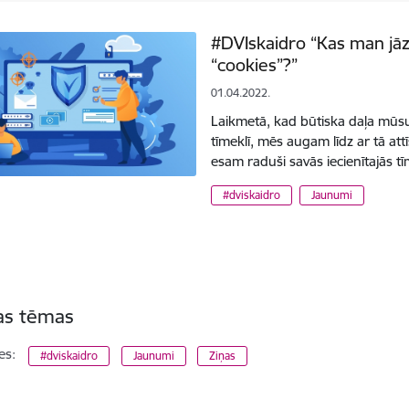
#DVIskaidro “Kas man jāz
“cookies”?”
01.04.2022.
Laikmetā, kad būtiska daļa mūsu
tīmeklī, mēs augam līdz ar tā at
esam raduši savās iecienītajās t
#dviskaidro
Jaunumi
tas tēmas
es:
#dviskaidro
Jaunumi
Ziņas