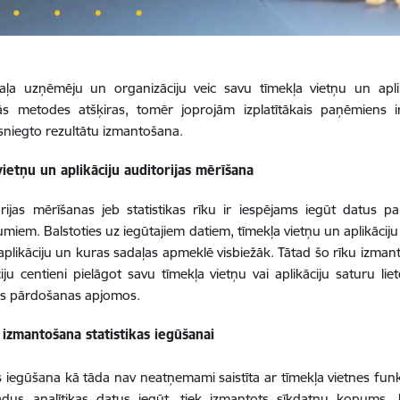
aļa uzņēmēju un organizāciju veic savu tīmekļa vietņu un aplik
ās metodes atšķiras, tomēr joprojām izplatītākais paņēmiens i
sniegto rezultātu izmantošana.
ietņu un aplikāciju auditorijas mērīšana
rijas mērīšanas jeb statistikas rīku ir
iespējams iegūt datus par 
miem. Balstoties uz iegūtajiem datiem, tīmekļa vietņu un aplikāciju ī
i aplikāciju un kuras sadaļas apmeklē visbiežāk. Tātad šo rīku izma
iju centieni pielāgot savu tīmekļa vietņu vai aplikāciju saturu li
os pārdošanas apjomos.
 izmantošana statistikas iegūšanai
as iegūšana kā tāda nav neatņemami saistīta ar tīmekļa vietnes funkc
ādus analītikas datus iegūt, tiek izmantots sīkdatņu kopums, 