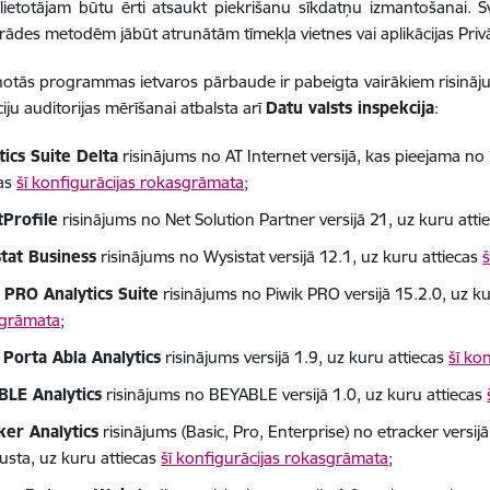
lietotājam būtu ērti atsaukt piekrišanu sīkdatņu izmantošanai. Sv
rādes metodēm jābūt atrunātām tīmekļa vietnes vai aplikācijas Priv
notās programmas ietvaros pārbaude ir pabeigta vairākiem risinā
iju auditorijas mērīšanai atbalsta arī
Datu valsts inspekcija
:
tics Suite Delta
risinājums no AT Internet versijā, kas pieejama n
cas
šī konfigurācijas rokasgrāmata
;
Profile
risinājums no Net Solution Partner versijā 21, uz kuru atti
tat Business
risinājums no Wysistat versijā 12.1, uz kuru attiecas
 PRO Analytics Suite
risinājums no Piwik PRO versijā 15.2.0, uz k
grāmata
;
 Porta Abla Analytics
risinājums versijā 1.9, uz kuru attiecas
šī ko
LE Analytics
risinājums no BEYABLE versijā 1.0, uz kuru attiecas
ker Analytics
risinājums (Basic, Pro, Enterprise) no etracker versi
usta, uz kuru attiecas
šī konfigurācijas rokasgrāmata
;