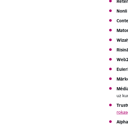
Rete
Nonl
Conte
Mato
Wizal
Risin
Web2
Eule
Mārke
Média
uz ku
Trus
rokas
Alpha