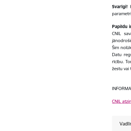
Svarīgi!
K
parametri 
Papildu i
CNIL sav
jānodrošin
Šim nolūk
Datu reg
rīcību. To
žestu vai 
INFORMA
CNIL atzi
Vadlī