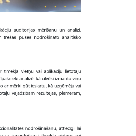
āciju auditorijas mērīšanu un analīzi.
r trešās puses nodrošināto analītisko
tīmekļa vietņu vai aplikāciju lietotāju
pašnieki analizē, kā cilvēki izmanto viņu
nto ar mērķi gūt ieskatu, kā uzņēmēju vai
etotāju vajadzībām rezultējas, piemēram,
ionalitātes nodrošināšanu, attiecīgi, lai
kura izmantošanai tīmekļa vietnes vai