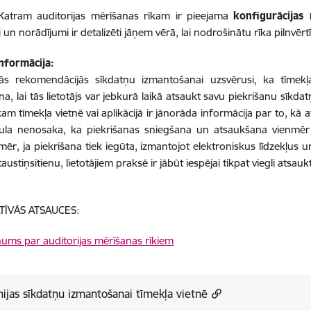
atram auditorijas mērīšanas rīkam ir pieejama
konfigurācijas
un norādījumi ir detalizēti jāņem vērā, lai nodrošinātu rīka pilnvērtī
nformācija:
ās rekomendācijās sīkdatņu izmantošanai uzsvērusi, ka tīmekļa 
a, lai tās lietotājs var jebkurā laikā atsaukt savu piekrišanu sīkdatņ
am tīmekļa vietnē vai aplikācijā ir jānorāda informācija par to, kā
ula nenosaka, ka piekrišanas sniegšana un atsaukšana vienmēr i
mēr, ja piekrišana tiek iegūta, izmantojot elektroniskus līdzekļus un
taustiņsitienu, lietotājiem praksē ir jābūt iespējai tikpat viegli atsau
TĪVĀS ATSAUCES:
nums par auditorijas mērīšanas rīkiem
nijas sīkdatņu izmantošanai tīmekļa vietnē