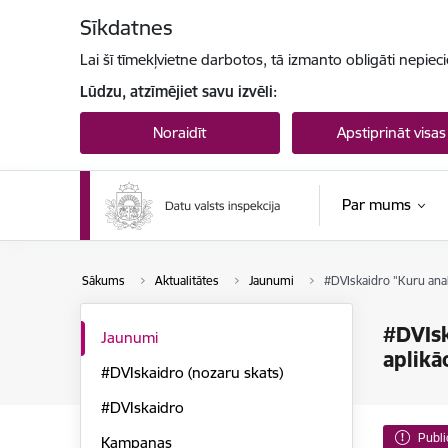
Pāriet uz lapas saturu
Sīkdatnes
Lai šī tīmekļvietne darbotos, tā izmanto obligāti nepiec
Lūdzu, atzīmējiet savu izvēli:
Noraidīt
Apstiprināt visas
Par mums
Sākums
Aktualitātes
Jaunumi
#DVIskaidro "Kuru analī
#DVIsk
Jaunumi
aplikāc
#DVIskaidro (nozaru skats)
#DVIskaidro
Publi
Kampaņas