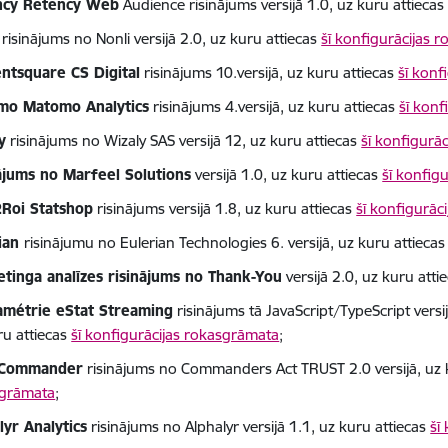
ncy Retency Web
Audience risinājums versijā 1.0, uz kuru attieca
i
risinājums no Nonli versijā 2.0, uz kuru attiecas
šī konfigurācijas 
ntsquare CS Digital
risinājums 10.versijā, uz kuru attiecas
šī konf
mo Matomo Analytics
risinājums 4.versijā, uz kuru attiecas
šī konf
y
risinājums no Wizaly SAS versijā 12, uz kuru attiecas
šī konfigurā
ājums no Marfeel Solutions
versijā 1.0, uz kuru attiecas
šī konfig
Roi Statshop
risinājums versijā 1.8, uz kuru attiecas
šī konfigurāc
rian
risinājumu no Eulerian Technologies 6. versijā, uz kuru attieca
tinga analīzes risinājums no Thank-You
versijā 2.0, uz kuru atti
métrie eStat Streaming
risinājums tā JavaScript/TypeScript versij
ru attiecas
šī konfigurācijas rokasgrāmata
;
tCommander
risinājums no Commanders Act TRUST 2.0 versijā, uz 
grāmata
;
lyr Analytics
risinājums no Alphalyr versijā 1.1, uz kuru attiecas
šī