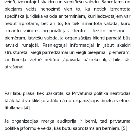
veidā, izmantojot skaidru un vienkāršu valodu. Saprotams un
pieejams veids nenozīmē vien to, ka netiek izmantota
specifiska juridiska valoda ar terminiem, kuri iedzīvotājiem var
nebūt izprotami, bet arī to, ka tiek izmantota valoda, kuru
izmanto vairums organizācijas klientu – fizisko personu –
piemēram, latviešu valoda, ja organizācijas klienti pamatā būs
latviski runājoši. Pasniegtajai informācijai ir jābūt skaidri
strukturētai, viegli pārredzamai un viegli pieejamai, piemēram,
lai tīmekļa vietnē nebūtu jāpavada pārlieku ilgs laiks tās
atrašanai.
Par labu praksi tiek uzskatīts, ka Privātuma politika neatrodas
tālāk kā divu klikšķu attālumā no organizācijas tīmekļa vietnes
titullapas [4].
Ja organizācijas mērķa auditorija ir bērni, tad privātuma
politika jāformulē veidā, kas būtu saprotams arī bērniem. [5]