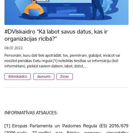
#DVIskaidro “Kā labot savus datus, kas ir
organizācijas rīcībā?”
08.07.2022.
Personām, kuru dati tiek apstrādāti, tos, piemēram, glabājot, ievācot vai
nosūtot pienākas Datu regulā [1] noteiktās tiesības uz informāciju (būt
informētam), piekļūt saviem datiem, labot, dzēst,…
#dviskaidro
Jaunumi
Ziņas
INFORMATĪVAS ATSAUCES:
[1] Eiropas Parlamenta un Padomes Regula (ES) 2016/679
(2016.gada 27.aprīlis) par fizisku personu aizsardzību