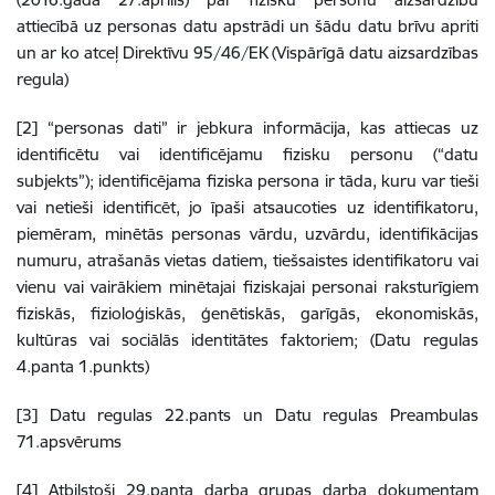
attiecībā uz personas datu apstrādi un šādu datu brīvu apriti
un ar ko atceļ Direktīvu 95/46/EK (Vispārīgā datu aizsardzības
regula)
[2] “personas dati” ir jebkura informācija, kas attiecas uz
identificētu vai identificējamu fizisku personu (“datu
subjekts”); identificējama fiziska persona ir tāda, kuru var tieši
vai netieši identificēt, jo īpaši atsaucoties uz identifikatoru,
piemēram, minētās personas vārdu, uzvārdu, identifikācijas
numuru, atrašanās vietas datiem, tiešsaistes identifikatoru vai
vienu vai vairākiem minētajai fiziskajai personai raksturīgiem
fiziskās, fizioloģiskās, ģenētiskās, garīgās, ekonomiskās,
kultūras vai sociālās identitātes faktoriem; (Datu regulas
4.panta 1.punkts)
[3] Datu regulas 22.pants un Datu regulas Preambulas
71.apsvērums
[4] Atbilstoši 29.panta darba grupas darba dokumentam