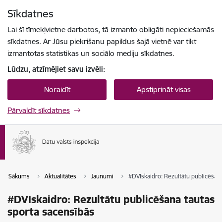
Pāriet uz lapas saturu
Sīkdatnes
Spied
lai meklētu
Enter
Lai šī tīmekļvietne darbotos, tā izmanto obligāti nepieciešamās
sīkdatnes. Ar Jūsu piekrišanu papildus šajā vietnē var tikt
izmantotas statistikas un sociālo mediju sīkdatnes.
Lūdzu, atzīmējiet savu izvēli:
Noraidīt
Apstiprināt visas
Pārvaldīt sīkdatnes
Sākums
Aktualitātes
Jaunumi
#DVIskaidro: Rezultātu publicēšan
#DVIskaidro: Rezultātu publicēšana tautas
sporta sacensībās