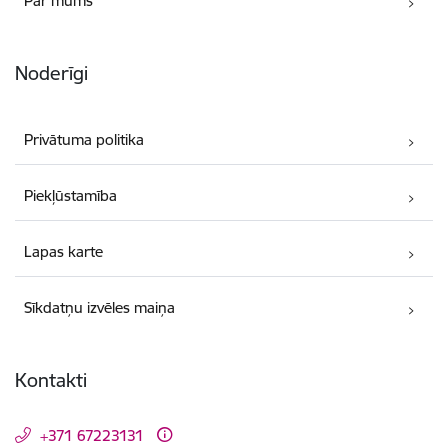
Par mums
Noderīgi
Privātuma politika
Piekļūstamība
Lapas karte
Sīkdatņu izvēles maiņa
Kontakti
+371 67223131