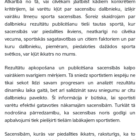
Atkarībā no tā, vai cilvēkam jāatbilst kādiem konkrētiem
kritērijiem, lai varētu kļūt par sacensību dalībnieku, izšķir
vairāku līmeņu sporta sacensības. Šoreiz skaidrojam par
dalībnieku rezultātu publicēšanu tieši tautas sportā, kur
sacensībās var piedalīties ikviens, neatkarīgi no cilvēka
vecuma, sportiskās sagatavotības un citiem faktoriem un par
kuru dalībnieku, piemēram, piedaloties dažādos sporta
svētkos, var kļūt ikkatrs no mums.
Rezultātu apkopošana un publicēšana sacensībās kalpo
vairākiem svarīgiem mērķiem. Tā sniedz sportistiem iespēju ne
tikai sekot līdzi savam progresam un analizēt rezultātu
dinamiku laika gaitā, bet arī salīdzināt savu sniegumu ar citu
dalībnieku paveikto. Šī informācija ir būtiska, lai sportisti
varētu efektīvi gatavoties nākamajām sacensībām. Turklāt tā
nodrošina pārredzamību, ka sacensības noris godīgi un
apbalvojumi tiek piešķirti tiešām labākajiem sportistiem.
Sacensībām, kurās var piedalīties ikkatrs, raksturīgs, ka to