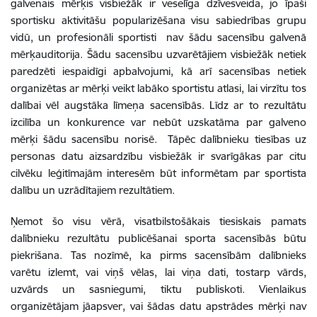
galvenais mērķis visbiežāk ir veselīga dzīvesveida, jo īpaši
sportisku aktivitāšu popularizēšana visu sabiedrības grupu
vidū, un profesionāli sportisti nav šādu sacensību galvenā
mērķauditorija. Šādu sacensību uzvarētājiem visbiežāk netiek
paredzēti iespaidīgi apbalvojumi, kā arī sacensības netiek
organizētas ar mērķi veikt labāko sportistu atlasi, lai virzītu tos
dalībai vēl augstāka līmeņa sacensībās. Līdz ar to rezultātu
izcilība un konkurence var nebūt uzskatāma par galveno
mērķi šādu sacensību norisē. Tāpēc dalībnieku tiesības uz
personas datu aizsardzību visbiežāk ir svarīgākas par citu
cilvēku leģitīmajām interesēm būt informētam par sportista
dalību un uzrādītajiem rezultātiem.
Ņemot šo visu vērā, visatbilstošākais tiesiskais pamats
dalībnieku rezultātu publicēšanai sporta sacensībās būtu
piekrišana. Tas nozīmē, ka pirms sacensībām dalībnieks
varētu izlemt, vai viņš vēlas, lai viņa dati, tostarp vārds,
uzvārds un sasniegumi, tiktu publiskoti. Vienlaikus
organizētājam jāapsver, vai šādas datu apstrādes mērķi nav