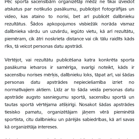
Pēc sporta sacensībām organizētāji mēdz ne tikai izveidot
atskatus par notikušo pasākumu, publicējot fotogrāfijas un
video, kas ataino to norisi, bet arī publicēt dalībnieku
rezultātus. Šādos apkopojumos visbiežāk norāda vismaz
dalībnieka vārdu un uzvārdu, iegūto vietu, kā arī rezultātu,
piemēram, cik ātri noskrieta distance vai cik tālu raidīts kāds
rīks, tā veicot personas datu apstrādi.
Vērtējot, vai rezultātu publicēšana katra konkrēta sporta
pasākuma ietvaros ir samērīga, svarīgi noteikt, kāds ir
sacensību norises mērķis, dalībnieku loks, tāpat arī, vai šādas
personas datu apstrādes nepieciešamība izriet no
normatīvajiem aktiem. Līdz ar to šāda veida personas datu
apstrāde augsto sasniegumu sportā, sacensību sportā un
tautas sportā vērtējama atšķirīgi. Nosakot šādas apstrādes
tiesisko pamatu, organizētājam jāņem vērā pieminētā
sportista, citu dalībnieku un pārējās sabiedrības, kā arī savas
kā organizētāja intereses.