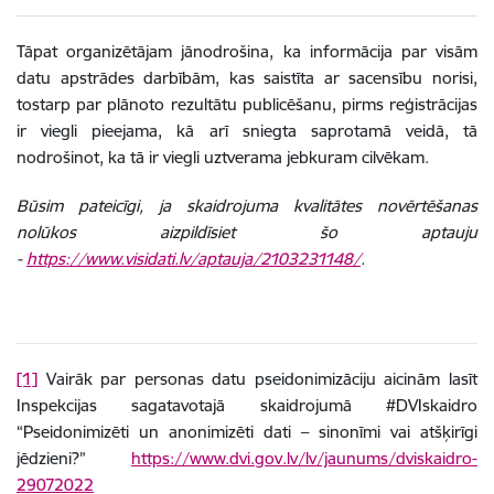
Tāpat organizētājam jānodrošina, ka informācija par visām
datu apstrādes darbībām, kas saistīta ar sacensību norisi,
tostarp par plānoto rezultātu publicēšanu, pirms reģistrācijas
ir viegli pieejama, kā arī sniegta saprotamā veidā, tā
nodrošinot, ka tā ir viegli uztverama jebkuram cilvēkam.
Būsim pateicīgi, ja skaidrojuma kvalitātes novērtēšanas
nolūkos aizpildīsiet šo aptauju
-
https://www.visidati.lv/aptauja/2103231148/
.
[1]
Vairāk par personas datu pseidonimizāciju aicinām lasīt
Inspekcijas sagatavotajā skaidrojumā #DVIskaidro
“Pseidonimizēti un anonimizēti dati – sinonīmi vai atšķirīgi
jēdzieni?”
https://www.dvi.gov.lv/lv/jaunums/dviskaidro-
29072022