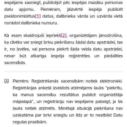
iespējams sasniegt, publicējot pēc iespējas mazāku personas
datu apjomu. Piemēram, jāizvērtē iespēja publicēt
pseidonimizētus
[1]
datus, dalībnieka vārda un uzvārda vietā
norādot dalībnieka numuru.
Kā esam skaidrojuši iepriekš
[2]
, organizētājam jānodrošina,
ka cilvēks var sniegt brīvu piekrišanu šādai datu apstrādei, tas
ir, no izvēles, vai persona piekrīt šāda veida datu apstrādei,
nevar būt atkarīga iespēja reģistrēties un piedalīties
sacensībās.
Piemērs:
Reģistrēšanās sacensībām notiek elektroniski.
Reģistrācijas anketā izveidots atzīmējams lauks “piekrītu,
ka manus sacensību rezultātus publicē organizētāja
mājaslapā”, un reģistrāciju nav iespējams pabeigt, ja šis
lauks netiek atzīmēts. Minētajā situācijā piekrišana nav
uzskatāma par brīvi sniegtu un līdz ar to neatbilst Datu
regulas prasībām.