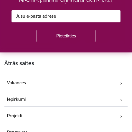
Piesakies jaunumu saņemšanai savā e-pastā.
Kājene
Ātrās saites
Vakances
Iepirkumi
Projekti