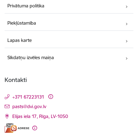
Privātuma politika
Piekļūstamība
Lapas karte
Sīkdatņu izvēles maiņa
Kontakti
+371 67223131
E-pasts:
pasts@dvi.gov.lv
Elijas iela 17, Rīga, LV-1050