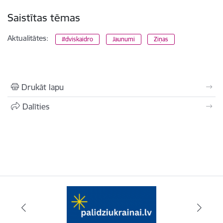
Saistītas tēmas
Aktualitātes:
#dviskaidro
Jaunumi
Ziņas
Drukāt lapu
Dalīties