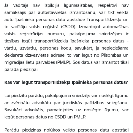
Ja vadītājs nav izpildījis līgumsaistības, respektīvi nav
samaksājis par autostāvvietas izmantošanu, var tikt veikta
auto īpašnieka personas datu apstrāde Transportlīdzekļu un
to vadītāju valsts reģistrā (CSDD). Izmantojot automašīnas
valsts reģistrācijas numuru, pakalpojuma sniedzējam ir
tiesības iegūt transportlīdzekļa īpašnieka personas datus -
vārdu, uzvārdu, personas kodu, savukārt,
ja nepieciešama
deklarētā dzīvesvietas adrese, to var iegūt no Pilsonības un
migrācijas lietu pārvaldes (PMLP).
Šos datus var izmantot tikai
parāda piedziņai.
Kas var iegūt transportlīdzekļa īpašnieka personas datus?
Lai piedzītu parādu, pakalpojuma sniedzējs var noslēgt līgumu
ar zvērinātu advokātu par juridiskās palīdzības sniegšanu.
Savukārt advokāts, pamatojoties uz noslēgto līgumu, var
iegūt personas datus no CSDD un PMLP.
Parādu piedziņas nolūkos veikto personas datu apstrādi