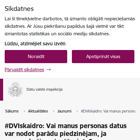
Pāriet uz lapas saturu
Sīkdatnes
Spied
lai meklētu
Enter
Lai šī tīmekļvietne darbotos, tā izmanto obligāti nepieciešamās
sīkdatnes. Ar Jūsu piekrišanu papildus šajā vietnē var tikt
izmantotas statistikas un sociālo mediju sīkdatnes.
Lūdzu, atzīmējiet savu izvēli:
Noraidīt
Apstiprināt visas
Pārvaldīt sīkdatnes
Sākums
Aktualitātes
Jaunumi
#DVIskaidro: Vai manus personas d
#DVIskaidro: Vai manus personas datus
var nodot parādu piedzinējam, ja