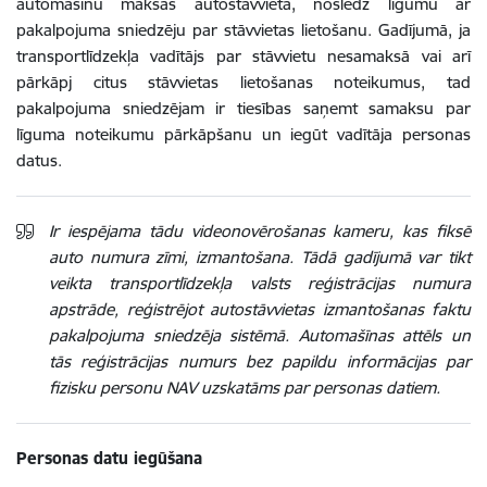
automašīnu maksas autostāvvietā, noslēdz līgumu ar
pakalpojuma sniedzēju par stāvvietas lietošanu. Gadījumā, ja
transportlīdzekļa vadītājs par stāvvietu nesamaksā vai arī
pārkāpj citus stāvvietas lietošanas noteikumus, tad
pakalpojuma sniedzējam ir tiesības saņemt samaksu par
līguma noteikumu pārkāpšanu un iegūt vadītāja personas
datus.
Ir iespējama tādu videonovērošanas kameru, kas fiksē
auto numura zīmi, izmantošana. Tādā gadījumā var tikt
veikta transportlīdzekļa valsts reģistrācijas numura
apstrāde, reģistrējot autostāvvietas izmantošanas faktu
pakalpojuma sniedzēja sistēmā. Automašīnas attēls un
tās reģistrācijas numurs bez papildu informācijas par
fizisku personu NAV uzskatāms par personas datiem.
Personas datu iegūšana