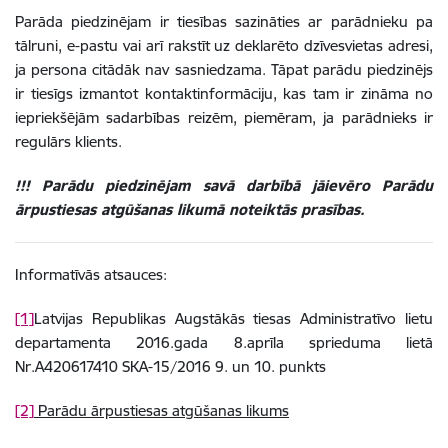
Parāda piedzinējam ir tiesības sazināties ar parādnieku pa
tālruni, e-pastu vai arī rakstīt uz deklarēto dzīvesvietas adresi,
ja persona citādāk nav sasniedzama. Tāpat parādu piedzinējs
ir tiesīgs izmantot
kontaktinformāciju, kas tam ir zināma no
iepriekšējām sadarbības reizēm, piemēram, ja parādnieks ir
regulārs klients.
!!! Parādu piedzinējam savā darbībā jāievēro Parādu
ārpustiesas atgūšanas likumā noteiktās prasības.
Informatīvās atsauces:
[1]
Latvijas Republikas Augstākās tiesas Administratīvo lietu
departamenta 2016.gada 8.aprīla sprieduma lietā
Nr.A420617410 SKA
-15/2016
9. un 10. punkts
[2]
Parādu ārpustiesas atgūšanas likums