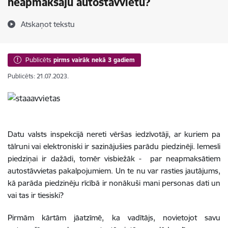
neapmaksāju autostāvvietu?
Atskaņot tekstu
Publicēts
pirms vairāk nekā 3 gadiem
Publicēts: 21.07.2023.
Datu valsts inspekcijā nereti vēršas iedzīvotāji, ar kuriem pa
tālruni vai elektroniski ir sazinājušies parādu piedzinēji. Iemesli
piedziņai ir dažādi, tomēr visbiežāk - par neapmaksātiem
autostāvvietas pakalpojumiem. Un te nu var rasties jautājums,
kā parāda piedzinēju rīcībā ir nonākuši mani personas dati un
vai tas ir tiesiski?
Pirmām kārtām jāatzīmē, ka vadītājs, novietojot savu