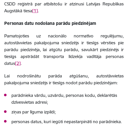
CSDD reģistrā par atbilstošu ir atzinusi Latvijas
Republikas
Augstākā tiesa
[1]
.
Personas datu nodošana parādu piedzinējam
Pamatojoties uz nacionālo normatīvo regulējumu,
autostāvvietas pakalpojuma sniedzējs ir tiesīgs vērsties pie
parādu piedzinēja, lai atgūtu parādu, savukārt piedzinējs ir
tiesīgs apstrādāt transporta līdzekļa vadītāja personas
datus
[2]
.
Lai nodrošinātu parāda atgūšanu, autostāvvietas
pakalpojuma sniedzējs ir tiesīgs nodot parādu piedzinējam:
parādnieka vārdu, uzvārdu, personas kodu, deklarētās
dzīvesvietas adresi;
ziņas par līguma izpildi;
personas datus, kuri iegūti nepastarpināti no parādnieka.