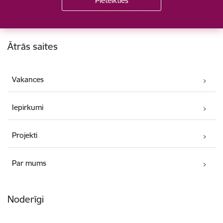
Kājene
Ātrās saites
Vakances
Iepirkumi
Projekti
Par mums
Noderīgi