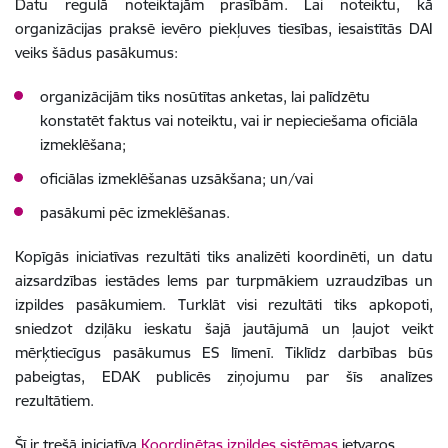
Datu regulā noteiktajām prasībām. Lai noteiktu, kā
organizācijas praksē ievēro piekļuves tiesības, iesaistītās DAI
veiks šādus pasākumus:
organizācijām tiks nosūtītas anketas, lai palīdzētu
konstatēt faktus vai noteiktu, vai ir nepieciešama oficiāla
izmeklēšana;
oficiālas izmeklēšanas uzsākšana; un/vai
pasākumi pēc izmeklēšanas.
Kopīgās iniciatīvas rezultāti tiks analizēti koordinēti, un datu
aizsardzības iestādes lems par turpmākiem uzraudzības un
izpildes pasākumiem. Turklāt visi rezultāti tiks apkopoti,
sniedzot dziļāku ieskatu šajā jautājumā un ļaujot veikt
mērķtiecīgus pasākumus ES līmenī. Tiklīdz darbības būs
pabeigtas, EDAK publicēs ziņojumu par šīs analīzes
rezultātiem.
Šī ir trešā iniciatīva
Koordinētas izpildes sistēmas
ietvaros.