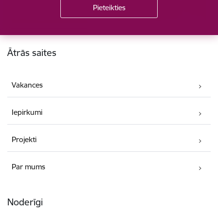
Kājene
Ātrās saites
Vakances
Iepirkumi
Projekti
Par mums
Noderīgi