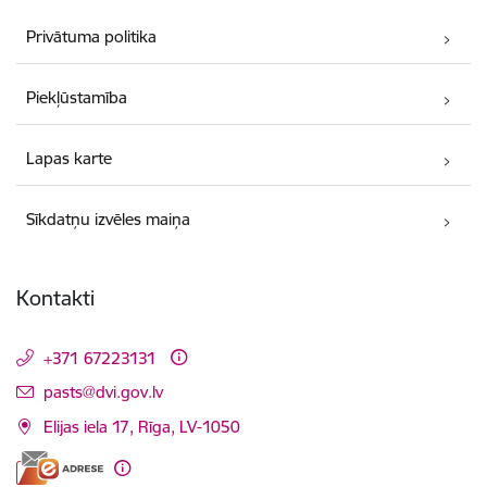
Privātuma politika
Piekļūstamība
Lapas karte
Sīkdatņu izvēles maiņa
Kontakti
+371 67223131
E-pasts:
pasts@dvi.gov.lv
Elijas iela 17, Rīga, LV-1050