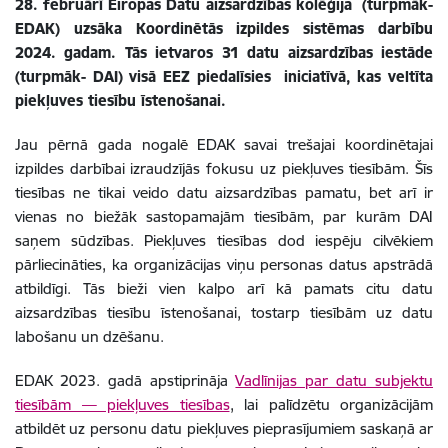
28. februārī Eiropas Datu aizsardzības kolēģija (turpmāk-
EDAK) uzsāka Koordinētās izpildes sistēmas darbību
2024. gadam. Tās ietvaros 31 datu aizsardzības iestāde
(turpmāk- DAI) visā EEZ piedalīsies iniciatīvā, kas veltīta
piekļuves tiesību īstenošanai.
Jau pērnā gada nogalē EDAK savai trešajai koordinētajai
izpildes darbībai izraudzījās fokusu uz piekļuves tiesībām. Šīs
tiesības ne tikai veido datu aizsardzības pamatu, bet arī ir
vienas no biežāk sastopamajām tiesībām, par kurām DAI
saņem sūdzības. Piekļuves tiesības dod iespēju cilvēkiem
pārliecināties, ka organizācijas viņu personas datus apstrādā
atbildīgi. Tās bieži vien kalpo arī kā pamats citu datu
aizsardzības tiesību īstenošanai, tostarp tiesībām uz datu
labošanu un dzēšanu.
EDAK 2023. gadā apstiprināja
Vadlīnijas par datu subjektu
tiesībām — piekļuves tiesības
, lai palīdzētu organizācijām
atbildēt uz personu datu piekļuves pieprasījumiem saskaņā ar