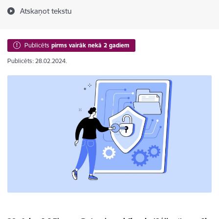
Atskaņot tekstu
Publicēts
pirms vairāk nekā 2 gadiem
Publicēts: 28.02.2024.