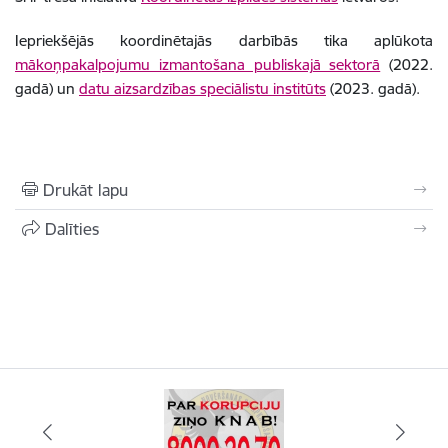
Iepriekšējās koordinētajās darbībās tika aplūkota
mākoņpakalpojumu izmantošana publiskajā sektorā
(2022.
gadā) un
datu aizsardzības speciālistu institūts
(2023. gadā).
Drukāt lapu
Dalīties