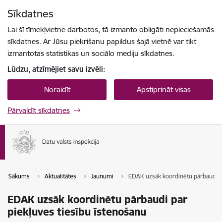
Pāriet uz lapas saturu
Sīkdatnes
Spied
lai meklētu
Enter
Lai šī tīmekļvietne darbotos, tā izmanto obligāti nepieciešamās
sīkdatnes. Ar Jūsu piekrišanu papildus šajā vietnē var tikt
izmantotas statistikas un sociālo mediju sīkdatnes.
Lūdzu, atzīmējiet savu izvēli:
Noraidīt
Apstiprināt visas
Pārvaldīt sīkdatnes
Sākums
Aktualitātes
Jaunumi
EDAK uzsāk koordinētu pārbaudi pa
EDAK uzsāk koordinētu pārbaudi par
piekļuves tiesību īstenošanu