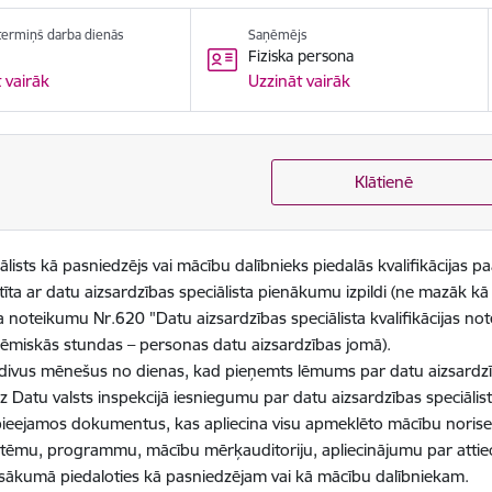
 termiņš darba dienās
Saņēmējs
Fiziska persona
 vairāk
Uzzināt vairāk
Klātienē
ciālists kā pasniedzējs vai mācību dalībnieks piedalās kvalifikācija
stīta ar datu aizsardzības speciālista pienākumu izpildi (ne mazāk 
a noteikumu Nr.620 "Datu aizsardzības speciālista kvalifikācijas n
iskās stundas – personas datu aizsardzības jomā).
n divus mēnešus no dienas, kad pieņemts lēmums par datu aizsardzīb
z Datu valsts inspekcijā iesniegumu par datu aizsardzības speciālist
pieejamos dokumentus, kas apliecina visu apmeklēto mācību noris
n tēmu, programmu, mācību mērķauditoriju, apliecinājumu par atti
pasākumā piedaloties kā pasniedzējam vai kā mācību dalībniekam.