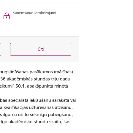
Saņemšanas ierobežojumi
-
Citi
s paaugstināšanas pasākumos (mācības)
kā 36 akadēmiskās stundas triju gadu
oteikumi" 50.1. apakšpunktā minētā
as speciālista iekļaušanu sarakstā vai
a kvalifikācijas uzturēšanas atzīšanu.
es ilgumu un to sekmīgu pabeigšanu,
ecīgo akadēmisko stundu skaitu, kas