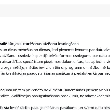
valifikācijas uzturēšanas atzīšanu iesniegšana
adus un divus mēnešus no dienas, kad pieņemts lēmums par datu aizs
 atzīšanu, iesniedz inspekcijā brīvās formas iesniegumu par datu aiz
 aizsardzības speciālistam pieejamos dokumentus, kas apliecina v
u organizētāju, mācību ievirzi un tēmu, programmu, mācību mērķaud
lās kvalifikācijas paaugstināšanas pasākumā piedaloties kā pasnie
iesnieguma un tam pievienoto dokumentu saņemšanas pieņem vienu
eciālista kvalifikācijas paaugstināšanas pasākumu, nosakot akadēmis
ciālista kvalifikācijas paaugstināšanas pasākumu un svītrot datu aizs