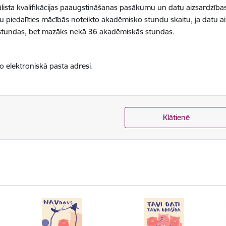
iālista kvalifikācijas paaugstināšanas pasākumu un datu aizsardzības 
 piedalīties mācībās noteikto akadēmisko stundu skaitu, ja datu ai
 stundas, bet mazāks nekā 36 akadēmiskās stundas.
elektroniskā pasta adresi.
Klātienē