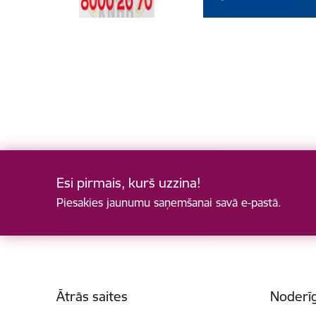
Esi pirmais, kurš uzzina!
Piesakies jaunumu saņemšanai savā e-pastā.
Kājene
Ātrās saites
Noderīg