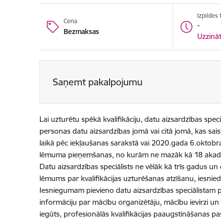
Izpildes
Cena
-
Bezmaksas
Uzzināt
Saņemt pakalpojumu
Lai uzturētu spēkā kvalifikāciju, datu aizsardzības spe
personas datu aizsardzības jomā vai citā jomā, kas sai
laikā pēc iekļaušanas sarakstā vai 2020.gada 6.oktobr
lēmuma pieņemšanas, no kurām ne mazāk kā 18 akadēm
Datu aizsardzības speciālists ne vēlāk kā trīs gadus u
lēmums par kvalifikācijas uzturēšanas atzīšanu, iesnied
Iesniegumam pievieno datu aizsardzības speciālistam 
informāciju par mācību organizētāju, mācību ievirzi u
iegūts, profesionālās kvalifikācijas paaugstināšanas 