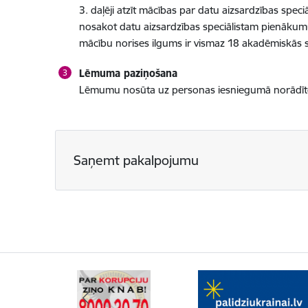
3. daļēji atzīt mācības par datu aizsardzības spec
nosakot datu aizsardzības speciālistam pienākumu
mācību norises ilgums ir vismaz 18 akadēmiskās
Lēmuma paziņošana
Lēmumu nosūta uz personas iesniegumā norādīto 
Saņemt pakalpojumu