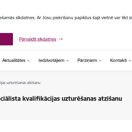
iešamās sīkdatnes. Ar Jūsu piekrišanu papildus šajā vietnē var tikt i
Pārvaldīt sīkdatnes
Aktualitātes
Iedzīvotājiem
Pārziņiem
Kontakti
cijas uzturēšanas atzīšanu
iālista kvalifikācijas uzturēšanas atzīšanu