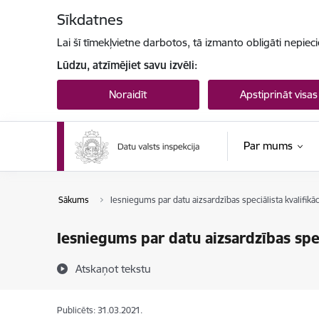
Pāriet uz lapas saturu
Sīkdatnes
Lai šī tīmekļvietne darbotos, tā izmanto obligāti nepiec
Lūdzu, atzīmējiet savu izvēli:
Noraidīt
Apstiprināt visas
Par mums
Sākums
Iesniegums par datu aizsardzības speciālista kvalifikā
Iesniegums par datu aizsardzības spec
Atskaņot tekstu
Publicēts: 31.03.2021.