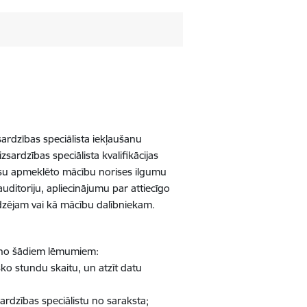
ardzības speciālista iekļaušanu
sardzības speciālista kvalifikācijas
isu apmeklēto mācību norises ilgumu
itoriju, apliecinājumu par attiecīgo
dzējam vai kā mācību dalībniekam.
 no šādiem lēmumiem:
ko stundu skaitu, un atzīt datu
ardzības speciālistu no saraksta;