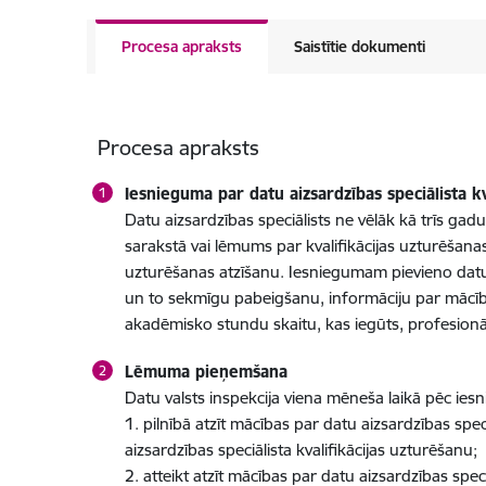
Procesa apraksts
Saistītie dokumenti
Procesa apraksts
Iesnieguma par datu aizsardzības speciālista k
Datu aizsardzības speciālists ne vēlāk kā trīs g
sarakstā vai lēmums par kvalifikācijas uzturēšanas
uzturēšanas atzīšanu. Iesniegumam pievieno datu
un to sekmīgu pabeigšanu, informāciju par mācīb
akadēmisko stundu skaitu, kas iegūts, profesionā
Lēmuma pieņemšana
Datu valsts inspekcija viena mēneša laikā pēc 
1. pilnībā atzīt mācības par datu aizsardzības sp
aizsardzības speciālista kvalifikācijas uzturēšanu;
2. atteikt atzīt mācības par datu aizsardzības spe