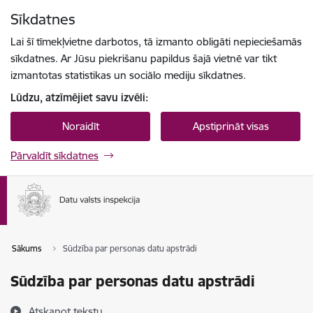
Pāriet uz lapas saturu
Sīkdatnes
Spied
lai meklētu
Enter
Lai šī tīmekļvietne darbotos, tā izmanto obligāti nepieciešamās
sīkdatnes. Ar Jūsu piekrišanu papildus šajā vietnē var tikt
izmantotas statistikas un sociālo mediju sīkdatnes.
Lūdzu, atzīmējiet savu izvēli:
Noraidīt
Apstiprināt visas
Pārvaldīt sīkdatnes
Sākums
Sūdzība par personas datu apstrādi
Sūdzība par personas datu apstrādi
Atskaņot tekstu