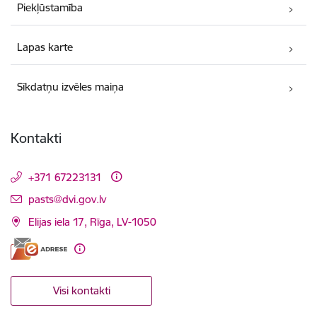
Piekļūstamība
Lapas karte
Sīkdatņu izvēles maiņa
Kontakti
+371 67223131
E-pasts:
pasts@dvi.gov.lv
Elijas iela 17, Rīga, LV-1050
Visi kontakti