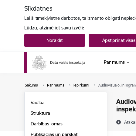
Pāriet uz lapas saturu
Sīkdatnes
Lai šī tīmekļvietne darbotos, tā izmanto obligāti nepiec
Lūdzu, atzīmējiet savu izvēli:
Noraidīt
Apstiprināt visas
Par mums
Sākums
Par mums
Iepirkumi
Audiovizuālo, infografi
Audiov
Vadība
inspek
Struktūra
Atska
Darbības jomas
Publikācijas un pārskati