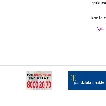
Iepirkuma
Kontakt
E-pas
Agita.