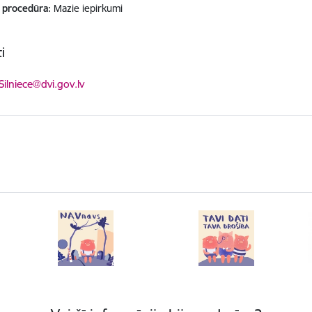
 procedūra
Mazie iepirkumi
i
ts:
Silniece@dvi.gov.lv