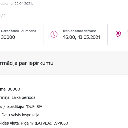
s datums:
22.04.2021.
1/1
Paredzamā līgumcena
Iesniegšanas termiņš
30000
16:00, 13.05.2021
ormācija par iepirkumu
mma
30000
rmiņš
Laika periods
 / izpildītājs:
'DUE' SIA
Datu valsts inspekcija
ildes vieta
Rīga 17 (LATVIJA), LV-1050