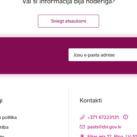
Vai šī informācija bija noderīga?
Sniegt atsauksmi
i
Kontakti
 politika
+371 67223131
E-pasts:
pasts@dvi.gov.lv
mība
Elijas iela 17, Rīga, LV-
te