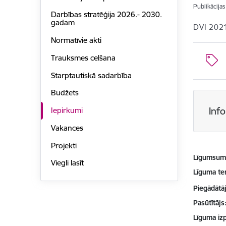
Publikācija
Darbības stratēģija 2026.- 2030.
gadam
DVI 202
Normatīvie akti
Trauksmes celšana
Starptautiskā sadarbība
Budžets
Inf
Iepirkumi
Vakances
Projekti
Līgumsu
Viegli lasīt
Līguma te
Piegādātājs
Pasūtītājs
Līguma izp