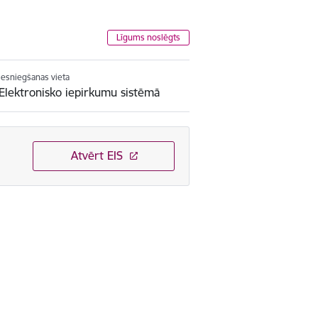
Līgums noslēgts
Iesniegšanas vieta
Elektronisko iepirkumu sistēmā
Atvērt EIS