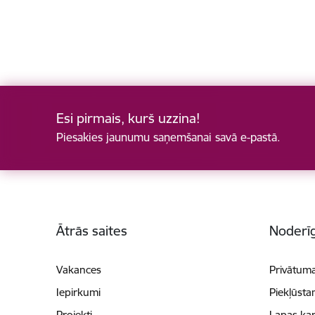
Esi pirmais, kurš uzzina!
Piesakies jaunumu saņemšanai savā e-pastā.
Kājene
Ātrās saites
Noderīg
Vakances
Privātuma
Iepirkumi
Piekļūsta
Projekti
Lapas kar