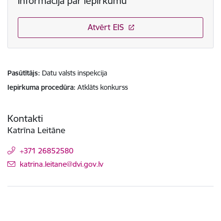
Informācija par iepirkumu
Atvērt EIS
Pasūtītājs
Datu valsts inspekcija
Iepirkuma procedūra
Atklāts konkurss
Kontakti
Katrīna Leitāne
+371 26852580
E-pasts:
katrina.leitane@dvi.gov.lv