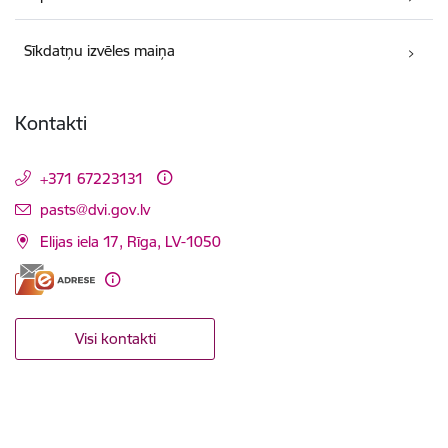
Sīkdatņu izvēles maiņa
Kontakti
+371 67223131
E-pasts:
pasts@dvi.gov.lv
Elijas iela 17, Rīga, LV-1050
Visi kontakti