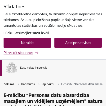
Pāriet uz lapas saturu
Sīkdatnes
Spied
lai meklētu
Enter
Lai šī tīmekļvietne darbotos, tā izmanto obligāti nepieciešamās
sīkdatnes. Ar Jūsu piekrišanu papildus šajā vietnē var tikt
izmantotas statistikas un sociālo mediju sīkdatnes.
Lūdzu, atzīmējiet savu izvēli:
Noraidīt
Apstiprināt visas
Pārvaldīt sīkdatnes
Sākums
Par mums
Iepirkumi
E-mācību “Personas datu aizsardzī
E-mācību “Personas datu aizsardzība
mazajiem un vidējiem uzņēmējiem” satura