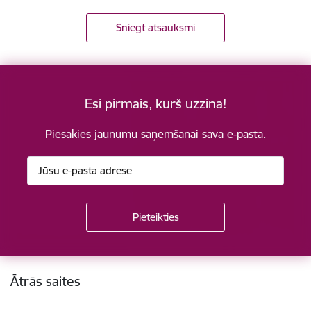
Sniegt atsauksmi
Esi pirmais, kurš uzzina!
Piesakies jaunumu saņemšanai savā e-pastā.
Kājene
Ātrās saites