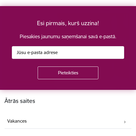
Esi pirmais, kurš uzzina!
Piesakies jaunumu saņemšanai savā e-pastā.
Kājene
Ātrās saites
Vakances