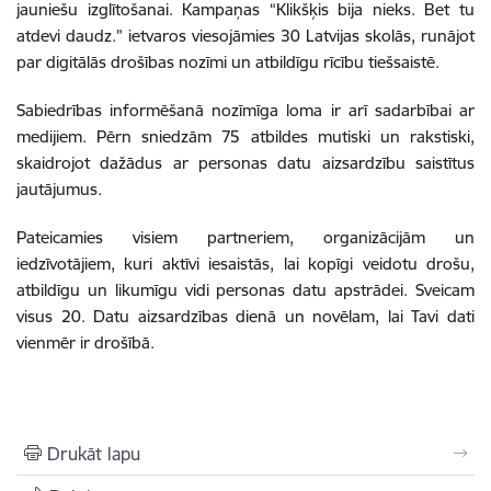
jauniešu izglītošanai. Kampaņas “Klikšķis bija nieks. Bet tu
atdevi daudz.” ietvaros viesojāmies 30 Latvijas skolās, runājot
par digitālās drošības nozīmi un atbildīgu rīcību tiešsaistē.
Sabiedrības informēšanā nozīmīga loma ir arī sadarbībai ar
medijiem. Pērn sniedzām 75 atbildes mutiski un rakstiski,
skaidrojot dažādus ar personas datu aizsardzību saistītus
jautājumus.
Pateicamies visiem partneriem, organizācijām un
iedzīvotājiem, kuri aktīvi iesaistās, lai kopīgi veidotu drošu,
atbildīgu un likumīgu vidi personas datu apstrādei. Sveicam
visus 20. Datu aizsardzības dienā un novēlam, lai Tavi dati
vienmēr ir drošībā.
Drukāt lapu