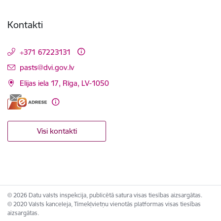
Kontakti
+371 67223131
E-pasts:
pasts@dvi.gov.lv
Elijas iela 17, Rīga, LV-1050
Visi kontakti
© 2026 Datu valsts inspekcija, publicētā satura visas tiesības aizsargātas.
© 2020 Valsts kanceleja, Tīmekļvietņu vienotās platformas visas tiesības
aizsargātas.