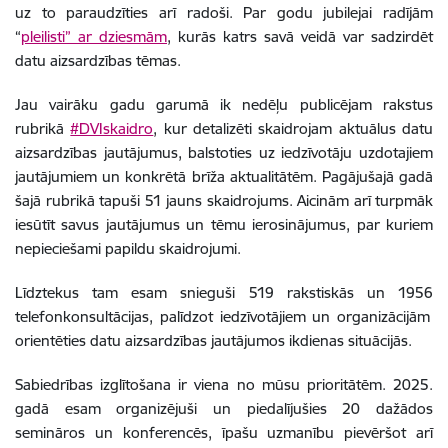
uz to paraudzīties arī radoši. Par godu jubilejai radījām
“
pleilisti” ar dziesmām
, kurās katrs savā veidā var sadzirdēt
datu aizsardzības tēmas.
Jau vairāku gadu garumā ik nedēļu publicējam rakstus
rubrikā
#DVIskaidro
, kur detalizēti skaidrojam aktuālus datu
aizsardzības jautājumus, balstoties uz iedzīvotāju uzdotajiem
jautājumiem un konkrētā brīža aktualitātēm. Pagājušajā gadā
šajā rubrikā tapuši 51 jauns skaidrojums. Aicinām arī turpmāk
iesūtīt savus jautājumus un tēmu ierosinājumus, par kuriem
nepieciešami papildu skaidrojumi.
Līdztekus tam esam snieguši 519 rakstiskās un
1956
telefonkonsultācijas, palīdzot iedzīvotājiem un organizācijām
orientēties datu aizsardzības jautājumos ikdienas situācijās.
Sabiedrības izglītošana ir viena no mūsu prioritātēm. 2025.
gadā esam organizējuši un piedalījušies 20 dažādos
semināros un konferencēs, īpašu uzmanību pievēršot arī