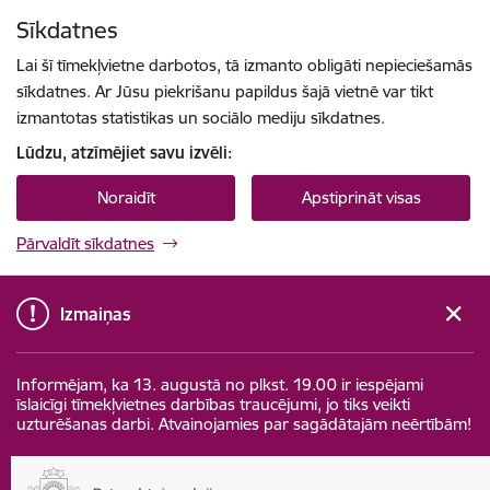
Pāriet uz lapas saturu
Sīkdatnes
Spied
lai meklētu
Enter
Lai šī tīmekļvietne darbotos, tā izmanto obligāti nepieciešamās
sīkdatnes. Ar Jūsu piekrišanu papildus šajā vietnē var tikt
izmantotas statistikas un sociālo mediju sīkdatnes.
Lūdzu, atzīmējiet savu izvēli:
Noraidīt
Apstiprināt visas
Pārvaldīt sīkdatnes
Izmaiņas
Informējam, ka 13. augustā no plkst. 19.00 ir iespējami
īslaicīgi tīmekļvietnes darbības traucējumi, jo tiks veikti
uzturēšanas darbi. Atvainojamies par sagādātajām neērtībām!