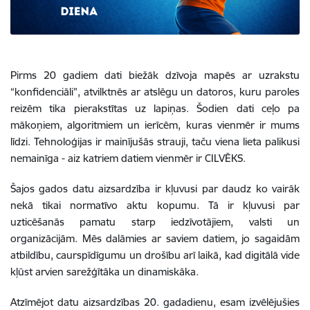
Pirms 20 gadiem dati biežāk dzīvoja mapēs ar uzrakstu
“konfidenciāli”, atvilktnēs ar atslēgu un datoros, kuru paroles
reizēm tika pierakstītas uz lapiņas. Šodien dati ceļo pa
mākoņiem, algoritmiem un ierīcēm, kuras vienmēr ir mums
līdzi. Tehnoloģijas ir mainījušās strauji, taču viena lieta palikusi
nemainīga - aiz katriem datiem vienmēr ir CILVĒKS.
Šajos gados datu aizsardzība ir kļuvusi par daudz ko vairāk
nekā tikai normatīvo aktu kopumu. Tā ir kļuvusi par
uzticēšanās pamatu starp iedzīvotājiem, valsti un
organizācijām. Mēs dalāmies ar saviem datiem, jo sagaidām
atbildību, caurspīdīgumu un drošību arī laikā, kad digitālā vide
kļūst arvien sarežģītāka un dinamiskāka.
Atzīmējot datu aizsardzības 20. gadadienu, esam izvēlējušies