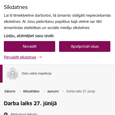
Pāriet uz lapas saturu
Sīkdatnes
Spied
lai meklētu
Enter
Lai šī tīmekļvietne darbotos, tā izmanto obligāti nepieciešamās
sīkdatnes. Ar Jūsu piekrišanu papildus šajā vietnē var tikt
izmantotas statistikas un sociālo mediju sīkdatnes.
Lūdzu, atzīmējiet savu izvēli:
Noraidīt
Apstiprināt visas
Pārvaldīt sīkdatnes
Sākums
Aktualitātes
Jaunumi
Darba laiks 27. jūnijā
Darba laiks 27. jūnijā
Atskaņot tekstu