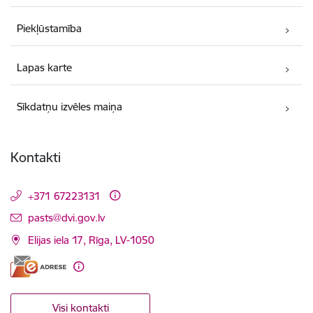
Piekļūstamība
Lapas karte
Sīkdatņu izvēles maiņa
Kontakti
+371 67223131
E-pasts:
pasts@dvi.gov.lv
Elijas iela 17, Rīga, LV-1050
Visi kontakti