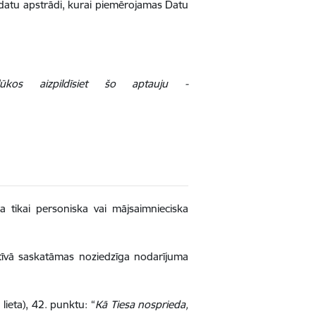
z datu apstrādi, kurai piemērojamas Datu
lūkos aizpildīsiet šo aptauju -
 tikai personiska vai mājsaimnieciska
otīvā saskatāmas noziedzīga nodarījuma
 lieta), 42. punktu: “
Kā Tiesa nosprieda,