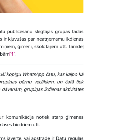
atu publicēšanu slēgtajās grupās tādās
as ir kļuvušas par neatņemamu ikdienas
miņiem, ģimeni, skolotājiem utt. Tamdēļ
zībām
[1]
.
dojuši kopīgu WhatsApp čatu, kas kalpo kā
i grupiņas bērnu vecākiem, un čatā tiek
 dāvanām, grupiņas ikdienas aktivitātes
 kur komunikācija notiek starp ģimenes
klases biedriem utt.
ms jāvērtē, vai apstrāde ir Datu regulas