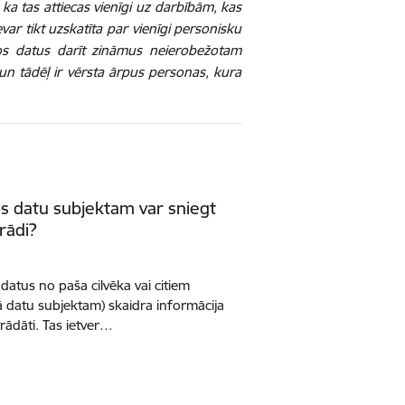
 ka tas attiecas vienīgi uz darbībām, kas
var tikt uzskatīta par vienīgi personisku
ktos datus darīt zināmus neierobežotam
u un tādēļ ir vērsta ārpus personas, kura
s datu subjektam var sniegt
rādi?
datus no paša cilvēka vai citiem
kā datu subjektam) skaidra informācija
trādāti. Tas ietver…