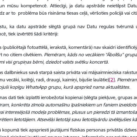
un mūsu kompetencē. Attiecīgi, ja datu apstrāde neietilpst Dat
īdz ar to problēma būs risināma tiesas ceļā, vēršoties policijā vai c
astu, ka datu apstrāde slēgtā grupā nav Datu regulas tvērumā u
, tiek izvērtēti šādi kritēriji:
s (publicētajā fotoattēlā, ierakstā, komentārā) nav skaidri identific
t no citiem cilvēkiem.
Piemēram, kāds no vecākiem “Ābolīšu” grupas 
i visi grupiņas bērni, dziedot valsts svētku koncertā.
s dalībniekus savā starpā saista privāta vai mājsaimnieciska rakstu
nu vecāki, kolēģi, radi, draugi, kaimiņi, bijušie laulātie)
[2]
.
Piemēram,
dojuši kopīgu WhatsApp grupu, kurā apspriež nama aktualitātes.
as dati tiek izplatīti ierobežotai kopienai (slēgta piekļuve, grupas 
ram, konkrēta zīmola automašīnu īpašniekiem un faniem izveidots s
vai interesējošā modeļa problēmas, plusus un pieredzi tā izmantoš
rētiem lietotājiem. Atsevišķi lietotāji savu lietotājvārdu izvēlējušies 
 kopumā tiek apspriesti jautājumi fiziskas personas privātās dzīves