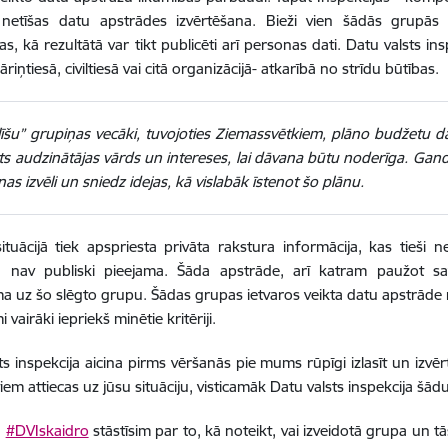
 netīšas datu apstrādes izvērtēšana.
Bieži vien šādās grupās i
s, kā rezultātā var tikt publicēti arī personas dati. Datu valsts ins
āriņtiesā, civiltiesā vai citā organizācijā- atkarībā no strīdu būtības.
īšu” grupiņas vecāki, tuvojoties Ziemassvētkiem, plāno budžetu dā
s audzinātājas vārds un intereses, lai dāvana būtu noderīga. Gandr
as izvēli un sniedz idejas, kā vislabāk īstenot šo plānu.
situācijā tiek apspriesta privāta rakstura informācija, kas
tieši 
, nav publiski pieejama. Šāda apstrāde, arī katram paužot savu
ma uz šo slēgto grupu. Šādas grupas ietvaros veikta datu apstrāde n
i vairāki iepriekš minētie kritēriji.
ts inspekcija aicina pirms vēršanās pie mums rūpīgi izlasīt un izvērt
tiem attiecas uz jūsu situāciju, visticamāk Datu valsts inspekcija šād
ā
#DVIskaidro
stāstīsim par to, kā noteikt, vai izveidotā grupa un t