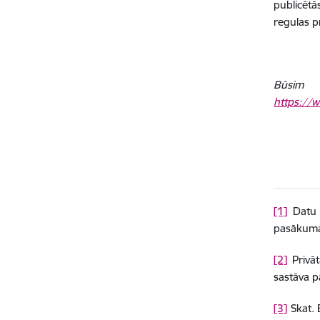
publicētā
regulas p
Būsim p
https://w
[1]
Datu r
pasākuma 
[2]
Privāt
sastāva p
[3]
Skat. 