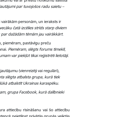
asākumu vai ar privātu notikumu saistīta
autājumi par tuvojošos radu saietu –
i vairākām personām, un ieraksts ir
ecāku čatā izcēlies strīds starp diviem
es par dažādām tēmām jau vairākkārt.
bu, piemēram, pastāvīgu preču
anai.
Piemēram, slēgts forums tīmeklī,
m var piekļūt tikai reģistrēti lietotāji.
utājumu (vienreizēji vai regulāri),
ta slēgta atbalsta grupa, kurā tiek
ūkā atbalstīt Ukrainas karaspēku.
am, grupa Facebook, kurā dalībnieki
ra attiecību risināšanu vai šo attiecību
encē neietilpst privātās grupās veiktās