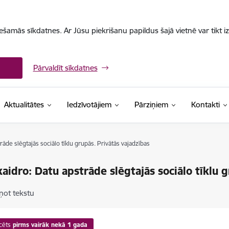
iešamās sīkdatnes. Ar Jūsu piekrišanu papildus šajā vietnē var tikt i
Pārvaldīt sīkdatnes
Aktualitātes
Iedzīvotājiem
Pārziņiem
Kontakti
āde slēgtajās sociālo tīklu grupās. Privātās vajadzības
aidro: Datu apstrāde slēgtajās sociālo tīklu g
ņot tekstu
cēts
pirms vairāk nekā 1 gada