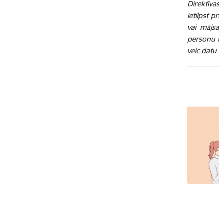
Direktīva
ietilpst 
vai mājs
personu l
veic datu 