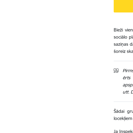
Bieži vi
sociālo p
saziņas d
šoreiz sk
Pirms
ērts
apspr
utt. 
Šādai gr
locekļiem 
Ja Inspek