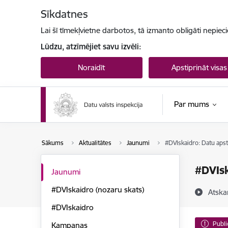
Pāriet uz lapas saturu
Sīkdatnes
Lai šī tīmekļvietne darbotos, tā izmanto obligāti nepiec
Lūdzu, atzīmējiet savu izvēli:
Noraidīt
Apstiprināt visas
Par mums
Sākums
Aktualitātes
Jaunumi
#DVIskaidro: Datu apstr
#DVIsk
Jaunumi
#DVIskaidro (nozaru skats)
Atska
#DVIskaidro
Publi
Kampaņas