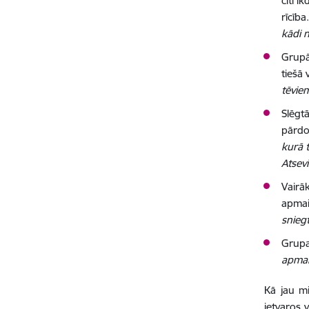
citi i
rīcība
kādi n
Grupā
tiešā 
tēvie
Slēgt
pārdo
kurā t
Atsevi
Vairāk
apmai
snieg
Grupa
apmai
Kā jau mi
ietvaros 