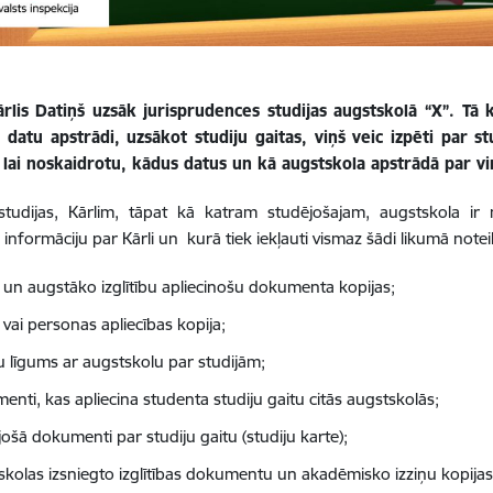
rlis Datiņš uzsāk jurisprudences studijas augstskolā “X”. Tā k
 datu apstrādi, uzsākot studiju gaitas, viņš veic izpēti par 
 lai noskaidrotu, kādus datus un kā augstskola apstrādā par vi
studijas, Kārlim, tāpat kā katram studējošajam, augstskola ir 
 informāciju par Kārli un kurā tiek iekļauti vismaz šādi likumā note
o un augstāko izglītību apliecinošu dokumenta kopijas;
vai personas apliecības kopija;
ju līgums ar augstskolu par studijām;
enti, kas apliecina studenta studiju gaitu citās augstskolās;
ošā dokumenti par studiju gaitu (studiju karte);
skolas izsniegto izglītības dokumentu un akadēmisko izziņu kopijas