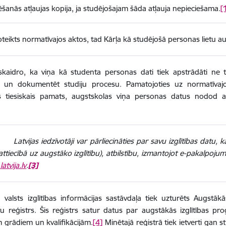
ēšanās atļaujas kopija, ja studējošajam šāda atļauja nepieciešama.
[
teikts normatīvajos aktos, tad Kārļa kā studējošā personas lietu a
skaidro, ka viņa kā studenta personas dati tiek apstrādāti ne t
t un dokumentēt studiju procesu. Pamatojoties uz normatīvajo
s tiesiskais pamats, augstskolas viņa personas datus nodod arī
jas iedzīvotāji var pārliecināties par savu izglītības datu, kas 
 attiecībā uz augstāko izglītību), atbilstību, izmantojot e-pakalpojum
atvija.lv
.
[3]
ā valsts izglītības informācijas sastāvdaļa tiek uzturēts Augst
u reģistrs. Šis reģistrs satur datus par augstākās izglītības 
m grādiem un kvalifikācijām.
[4]
Minētajā reģistrā tiek ietverti gan s