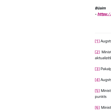
Būsim p
-
https:/
[1]
Augsts
[2]
Minis
aktualizē
[3]
Pakal
[4]
Augsts
[5]
Minist
punkts
[6]
Minist