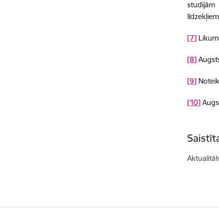
studijām 
līdzekļie
[7]
Likuma
[8]
Augst
[9]
Notei
[10]
Augs
Saistī
Aktualitāt