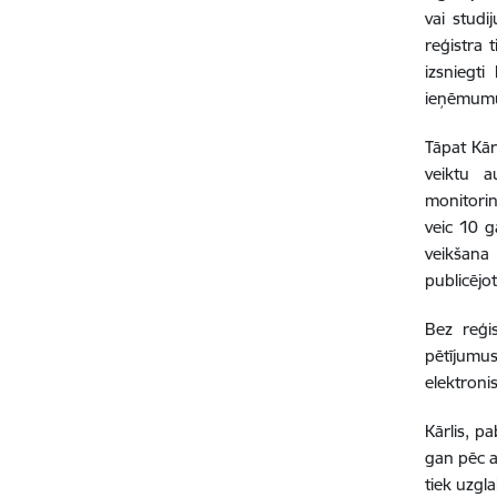
vai studi
reģistra 
izsniegti
ieņēmumu 
Tāpat Kār
veiktu a
monitori
veic 10 g
veikšana
publicējo
Bez reģi
pētījumu
elektroni
Kārlis, pa
gan pēc a
tiek uzgl