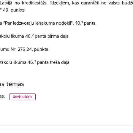
Latvijā no kredītiestāžu līdzekļiem, kas garantēti no valsts budž
m” 49. punkts
1
 "Par iedzīvotāju ienākuma nodokli". 10.
pants.
2
skolu likuma 46.
panta pirmā daļa
kumu Nr. 276 24. punkts
2
tskolu likuma 46.
panta trešā daļa
tas tēmas
es:
#dviskaidro