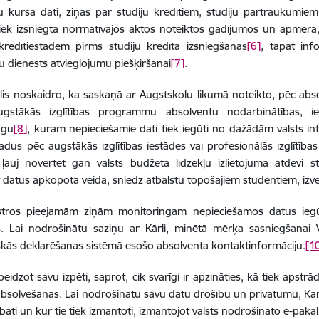
ju kursa dati, ziņas par studiju kredītiem, studiju pārtraukumiem
tiek izsniegta normatīvajos aktos noteiktos gadījumos un apmērā,
 kredītiestādēm pirms studiju kredīta izsniegšanas
[6]
, tāpat inf
dienests atvieglojumu piešķiršanai
[7]
.
lis noskaidro, ka saskaņā ar Augstskolu likumā noteikto, pēc absolv
ugstākās izglītības programmu absolventu nodarbinātības, 
ngu
[8]
, kuram nepieciešamie dati tiek iegūti no dažādām valsts i
adus pēc augstākās izglītības iestādes vai profesionālās izglītība
 ļauj novērtēt gan valsts budžeta līdzekļu izlietojuma atdevi
t datus apkopotā veidā, sniedz atbalstu topošajiem studentiem, izvē
stros pieejamām ziņām monitoringam nepieciešamos datus iegūs
s. Lai nodrošinātu saziņu ar Kārli, minētā mērķa sasniegšanai 
skās deklarēšanas sistēmā esošo absolventa kontaktinformāciju.
[1
beidzot savu izpēti, saprot, cik svarīgi ir apzināties, kā tiek apstrā
bsolvēšanas. Lai nodrošinātu savu datu drošību un privātumu, Kārli
abāti un kur tie tiek izmantoti, izmantojot valsts nodrošināto e-pak