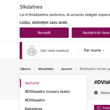
Pāriet uz lapas saturu
Sīkdatnes
Lai šī tīmekļvietne darbotos, tā izmanto obligāti nepiec
Lūdzu, atzīmējiet savu izvēli:
Noraidīt
Apstiprināt visas
Par mums
Sākums
Aktualitātes
Jaunumi
#DVIskaidro: Kā tiek a
#DVIsk
Jaunumi
#DVIskaidro (nozaru skats)
Atska
#DVIskaidro
Publi
Kampaņas