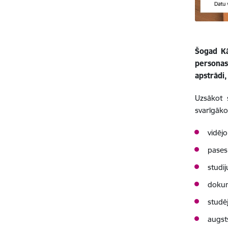
Šogad Kā
personas
apstrādi,
Uzsākot 
svarīgāko
vidēj
pases 
studi
dokum
studēj
augst