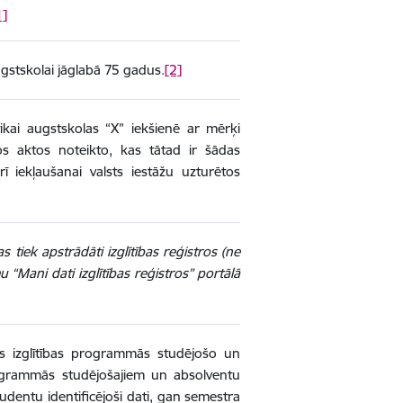
1]
ugstskolai jāglabā 75 gadus.
[2]
ikai augstskolas “X” iekšienē ar mērķi
s aktos noteikto, kas tātad ir šādas
 iekļaušanai valsts iestāžu uzturētos
tiek apstrādāti izglītības reģistros (ne
u “Mani dati izglītības reģistros” portālā
ākās izglītības programmās studējošo un
programmās studējošajiem un absolventu
tudentu identificējoši dati, gan semestra