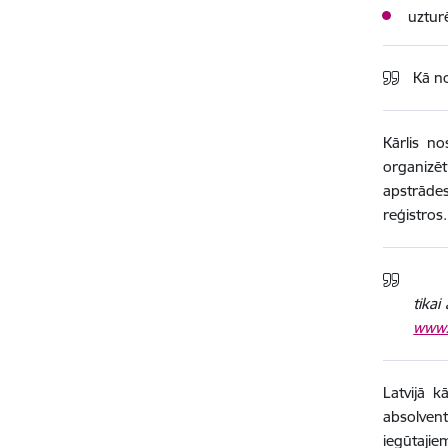
uztur
Kā no
Kārlis no
organizē
apstrāde
reģistros.
Latvi
tikai
www.l
Latvijā k
absolvent
iegūtajie