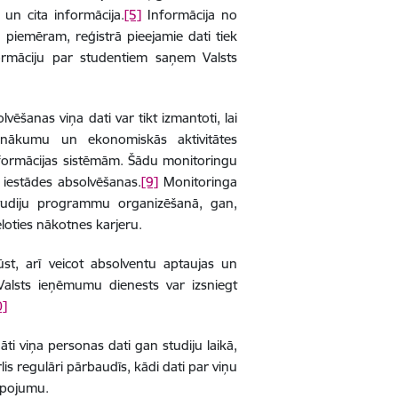
 un cita informācija.
[5]
Informācija no
 piemēram, reģistrā pieejamie dati tiek
ormāciju par studentiem saņem Valsts
ēšanas viņa dati var tikt izmantoti, lai
ienākumu un ekonomiskās aktivitātes
nformācijas sistēmām. Šādu monitoringu
s iestādes absolvēšanas.
[9]
Monitoringa
 studiju programmu organizēšanā, gan,
loties nākotnes karjeru.
t, arī veicot absolventu aptaujas un
Valsts ieņēmumu dienests var izsniegt
0]
dāti viņa personas dati gan studiju laikā,
s regulāri pārbaudīs, kādi dati par viņu
alpojumu.