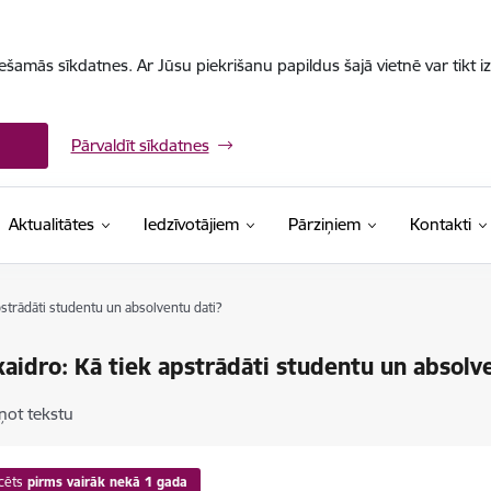
iešamās sīkdatnes. Ar Jūsu piekrišanu papildus šajā vietnē var tikt i
Pārvaldīt sīkdatnes
Aktualitātes
Iedzīvotājiem
Pārziņiem
Kontakti
pstrādāti studentu un absolventu dati?
aidro: Kā tiek apstrādāti studentu un absolv
ņot tekstu
cēts
pirms vairāk nekā 1 gada