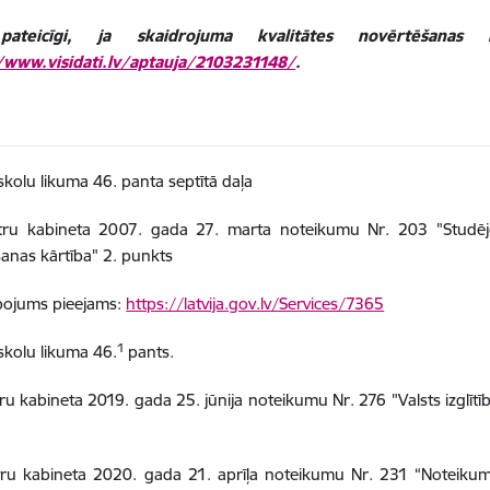
ateicīgi, ja skaidrojuma kvalitātes novērtēšanas n
/www.visidati.lv/aptauja/2103231148/
.
kolu likuma 46. panta septītā daļa
tru kabineta 2007. gada 27. marta noteikumu Nr. 203 "Studēj
šanas kārtība" 2. punkts
pojums pieejams:
https://latvija.gov.lv/Services/7365
1
kolu likuma 46.
pants.
ru kabineta 2019. gada 25. jūnija noteikumu Nr. 276 "Valsts izglītī
ru kabineta 2020. gada 21. aprīļa noteikumu Nr. 231 “Noteikumi