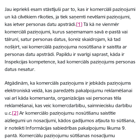
Jau iepriekš esam
stāstījuši par to, kas ir komerciāli paziņojumi
un kā cilvēkiem rīkoties, ja tiek saņemti nevēlami paziņojumi,
kas ietver personas datu apstrādi.
[1]
Tā kā ne vienmēr
komerciāli paziņojumi, kurus saņemamam savā e-pastā vai
tālrunī, satur personas datus, šoreiz skaidrojam, kā tad
nošķirt, vai komerciālā paziņojuma nosūtīšana ir saistīta ar
personas datu apstrādi. Papildu ir svarīgi saprast, kāda ir
Inspekcijas kompetence, kad komerciāls paziņojums personas
datus nesatur.
Atgādinām, ka
komerciāls paziņojums ir jebkāds paziņojums
elektroniskā veidā, kas paredzēts pakalpojumu reklamēšanai
vai arī kāda komersanta, organizācijas vai personas tēla
reklamēšanai, kas veic komercdarbību, saimniecisku darbību
u.c.
[2]
Ar komerciālo paziņojumu nosūtīšanu saistītie
aizliegumi un nosacījumi, kādos gadījumos atļauta to sūtīšana,
ir noteikti Informācijas sabiedrības pakalpojumu likuma 9.
pantā. Komerciālu paziņojumu sūtīšanas nosacījumu