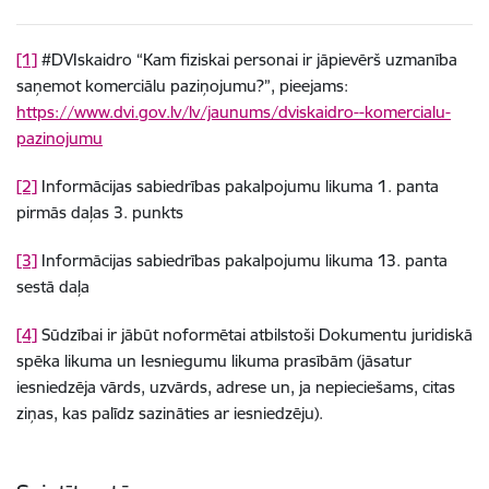
[1]
#DVIskaidro “Kam fiziskai personai ir jāpievērš uzmanība
saņemot komerciālu paziņojumu?”, pieejams:
https://www.dvi.gov.lv/lv/jaunums/dviskaidro--komercialu-
pazinojumu
[2]
Informācijas sabiedrības pakalpojumu likuma 1. panta
pirmās daļas 3. punkts
[3]
Informācijas sabiedrības pakalpojumu likuma 13. panta
sestā daļa
[4]
Sūdzībai ir jābūt noformētai atbilstoši Dokumentu juridiskā
spēka likuma un Iesniegumu likuma prasībām (jāsatur
iesniedzēja vārds, uzvārds, adrese un, ja nepieciešams, citas
ziņas, kas palīdz sazināties ar iesniedzēju).