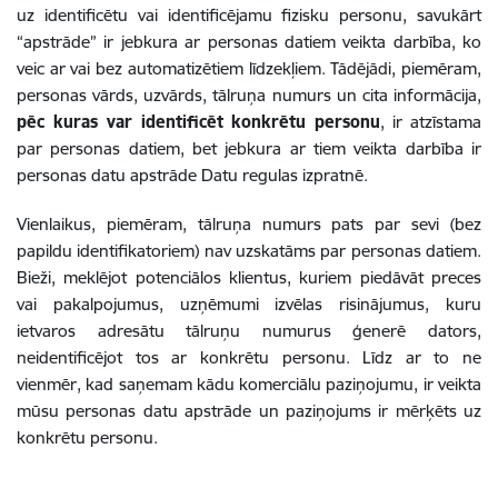
uz identificētu vai identificējamu fizisku personu, savukārt
“apstrāde” ir jebkura ar personas datiem veikta darbība, ko
veic ar vai bez automatizētiem līdzekļiem. Tādējādi, piemēram,
personas vārds, uzvārds, tālruņa numurs un cita informācija,
pēc kuras var identificēt konkrētu personu
, ir
atzīstama
par personas datiem, bet jebkura ar tiem veikta darbība ir
personas datu apstrāde Datu regulas izpratnē.
Vienlaikus, piemēram,
tālruņa numurs pats par sevi (bez
papildu identifikatoriem) nav uzskatāms par personas datiem.
Bieži, meklējot potenciālos klientus, kuriem piedāvāt preces
vai pakalpojumus, uzņēmumi izvēlas risinājumus, kuru
ietvaros adresātu
tālruņu numurus ģenerē dators,
neidentificējot tos ar konkrētu personu. Līdz ar to ne
vienmēr, kad saņemam kādu komerciālu paziņojumu, ir veikta
mūsu personas datu apstrāde un paziņojums ir mērķēts uz
konkrētu personu.