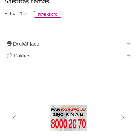
Saistītas tēmas
Aktualitātes:
#dviskaidro
Drukāt lapu
Dalīties