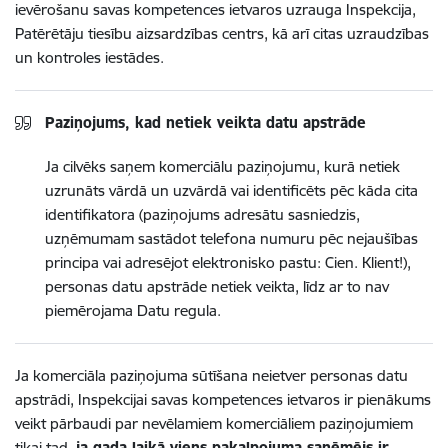
ievērošanu savas kompetences ietvaros uzrauga Inspekcija,
Patērētāju tiesību aizsardzības centrs, kā arī citas uzraudzības
un kontroles iestādes.
Paziņojums, kad netiek veikta datu apstrāde
Ja cilvēks saņem komerciālu paziņojumu, kurā netiek
uzrunāts vārdā un uzvārdā vai identificēts pēc kāda cita
identifikatora (paziņojums adresātu sasniedzis,
uzņēmumam sastādot telefona numuru pēc nejaušības
principa vai adresējot elektronisko pastu: Cien. Klient!),
personas datu apstrāde netiek veikta, līdz ar to nav
piemērojama Datu regula.
Ja komerciāla paziņojuma sūtīšana neietver personas datu
apstrādi, Inspekcijai savas kompetences ietvaros ir pienākums
veikt pārbaudi par nevēlamiem komerciāliem paziņojumiem
tikai tad,
ja gada laikā viens pakalpojuma saņēmējs ir