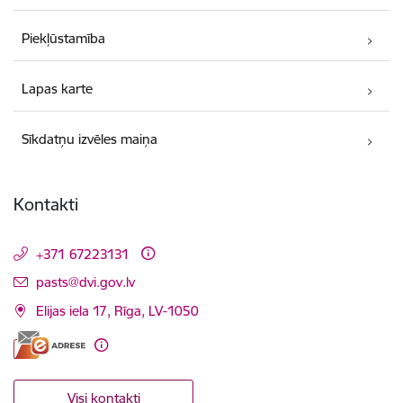
Piekļūstamība
Lapas karte
Sīkdatņu izvēles maiņa
Kontakti
+371 67223131
E-pasts:
pasts@dvi.gov.lv
Elijas iela 17, Rīga, LV-1050
Visi kontakti