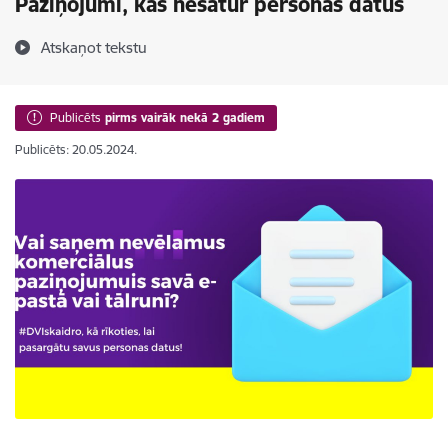
Paziņojumi, kas nesatur personas datus
Atskaņot tekstu
Publicēts
pirms vairāk nekā 2 gadiem
Publicēts: 20.05.2024.