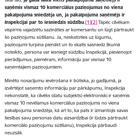
saņēmis vismaz 10 komerciālus paziņojumus no viena
pakalpojuma sniedzēja un, ja pakalpojuma saņēmējs ir
Inspekcijai par to iesniedzis sūdzību
.
[1]
[2]
Tāpēc cilvēkam
vispirms vajadzētu sazināties ar komersantu un lūgt pārtraukt
šo paziņojumu sūtīšanu. Ja, neskatoties uz lūgumu,
paziņojumi turpina pienākt un to skaits sasniedz likumā
noteikto, persona var iesniegt sūdzību Inspekcijā, pievienojot
pierādījumus, piemēram, informāciju par vismaz 10
saņemtajiem paziņojumiem.
Minēto nosacījumu ievērošana ir būtiska, jo gadījumā, ja
izvērtējot saņemto informāciju par pārkāpumu, Inspekcija
nekonstatē, ka cilvēks (datu subjekts) elektroniski ir saņēmis
vismaz 10 nevēlamus komerciālus paziņojums no viena
pakalpojuma sniedzēja, kā arī to, ka pats ir izmantojis savas
tiesības savu personas datu aizsardzībai (ir lūdzis pārtraukt
komerciālo paziņojumu sūtīšanu), Inspekcija pārbaudi
neuzsāk.