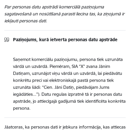
Par personas datu apstrādi komerciālā paziņojuma
sagatavošanā un nosūtīšanā parasti liecina tas, ka ziņojumā ir
iekļauti personas dati.
Paziņojums, kurā ietverta personas datu apstrāde
Saņemot komerciālu paziņojumu, persona tiek uzrunāta
vārdā un uzvārdā. Piemēram, SIA “X” zvana Jānim
Datiņam, uzrunājot viņu vārdā un uzvārdā, lai piedāvātu
konkrētu preci vai elektroniskajā pastā persona tiek
uzrunāta šādi: “Cien. Jāni Datiņ, piedāvājam Jums
iegādāties...”). Datu regulas izpratnē tā ir personas datu
apstrāde, jo attiecīgajā gadījumā tiek identificēta konkrēta
persona.
Jāatceras, ka personas dati ir jebkura informācija, kas attiecas