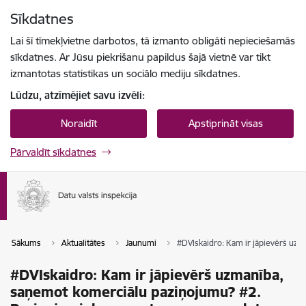
Pāriet uz lapas saturu
Sīkdatnes
Spied
lai meklētu
Enter
Lai šī tīmekļvietne darbotos, tā izmanto obligāti nepieciešamās
sīkdatnes. Ar Jūsu piekrišanu papildus šajā vietnē var tikt
izmantotas statistikas un sociālo mediju sīkdatnes.
Lūdzu, atzīmējiet savu izvēli:
Noraidīt
Apstiprināt visas
Pārvaldīt sīkdatnes
Sākums
Aktualitātes
Jaunumi
#DVIskaidro: Kam ir jāpievērš uzm
#DVIskaidro: Kam ir jāpievērš uzmanība,
saņemot komerciālu paziņojumu? #2.