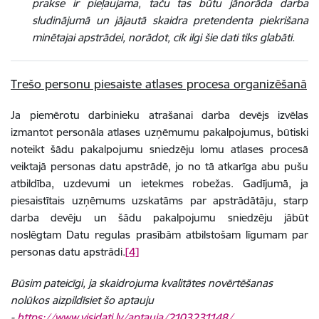
prakse ir pieļaujama, taču tas būtu jānorāda darba
sludinājumā un jājautā skaidra pretendenta piekrišana
minētajai apstrādei, norādot, cik ilgi šie dati tiks glabāti.
Trešo personu piesaiste atlases procesa organizēšanā
Ja piemērotu darbinieku atrašanai darba devējs izvēlas
izmantot personāla atlases uzņēmumu pakalpojumus, būtiski
noteikt šādu pakalpojumu sniedzēju lomu atlases procesā
veiktajā personas datu apstrādē, jo no tā atkarīga abu pušu
atbildība, uzdevumi un ietekmes robežas. Gadījumā, ja
piesaistītais uzņēmums uzskatāms par apstrādātāju, starp
darba devēju un šādu pakalpojumu sniedzēju jābūt
noslēgtam Datu regulas prasībām atbilstošam līgumam par
personas datu apstrādi.
[4]
Būsim pateicīgi, ja skaidrojuma kvalitātes novērtēšanas
nolūkos aizpildīsiet šo aptauju
-
https://www.visidati.lv/aptauja/2103231148/
.