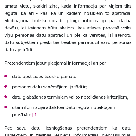
amata vietu, skaidri zina, kāda informācija par viņiem tiks
iegūta, kā arī - kas, kā un kādiem nolūkiem to apstrādā.
Sludinājumā būtiski norādīt pilnīgu informāciju par darba
devēju, lai ikvienam būtu skaidrs, kas atlases procesā veiks
viņu personas datu apstrādi un pie kā vērsties, lai īstenotu
datu subjektiem piešķirtās tiesības pārraudzīt savu personas
datu apstrādi.
Pretendentiem jābūt pieejamai informācijai arī par:
datu apstrādes tiesisko pamatu;
personas datu saņēmējiem, ja tādi ir;
datu glabāšanas termiņiem vai to noteikšanas kritērijiem;
citai informācijai atbilstoši Datu regulā noteiktajām
prasībām.
[1]
Pēc savu datu iesniegšanas pretendentiem kā datu
subjektiem ir tiesības iesniegt informācijas pieprasījumus,