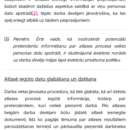
lūdzot skaidrot dažādus aspektus saistībā ar viņu personas
datu apstrādi
[2]
, tāpēc darba devējam jānodrošina, ka tas
spēj sniegt atbildi uz šādiem pieprasījumiem.
Piemērs. Ērts veids, kā nodrošināt potenciālo
pretendentu informēšanu par atlases procesā veikto
personas datu apstrādi, ir sludinājumā ievietota norāde
uz darba devēja mājas lapā ievietotu privātuma politiku.
Atlasē iegūto datu glabāšana un dzēšana
Darba vietai jānosaka procedūra, kā tiek glabāta, kā arī dzēsta
atlases procesā iegūtā informācija, tostarp par
pretendentiem, kuri netiek pieņemti darbā. Pēc atlases
beigām darba devējam būtu jādzēš atlasē iesniegtie
dokumenti, līdz ko pagājis lēmuma par atlases rezultātiem
pārsūdzēšanas termiņš un pārbaudīta pieņemtā darbinieka