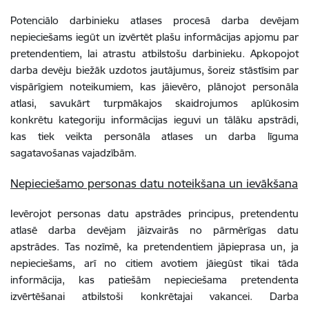
Potenciālo darbinieku atlases procesā darba devējam
nepieciešams iegūt un izvērtēt plašu informācijas apjomu par
pretendentiem, lai atrastu atbilstošu darbinieku. Apkopojot
darba devēju biežāk uzdotos jautājumus, šoreiz stāstīsim par
vispārīgiem noteikumiem, kas jāievēro, plānojot personāla
atlasi, savukārt turpmākajos skaidrojumos aplūkosim
konkrētu kategoriju informācijas ieguvi un tālāku apstrādi,
kas tiek veikta personāla atlases un darba līguma
sagatavošanas vajadzībām.
Nepieciešamo personas datu noteikšana un ievākšana
Ievērojot personas datu apstrādes principus, pretendentu
atlasē darba devējam jāizvairās no pārmērīgas datu
apstrādes. Tas nozīmē, ka pretendentiem jāpieprasa un, ja
nepieciešams, arī no citiem avotiem jāiegūst tikai tāda
informācija, kas patiešām nepieciešama pretendenta
izvērtēšanai atbilstoši konkrētajai vakancei. Darba