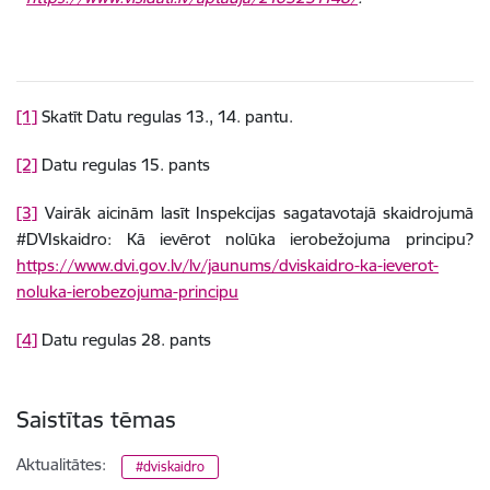
[1]
Skatīt Datu regulas 13., 14. pantu.
[2]
Datu regulas 15. pants
[3]
Vairāk aicinām lasīt Inspekcijas sagatavotajā skaidrojumā
#DVIskaidro: Kā ievērot nolūka ierobežojuma principu?
https://www.dvi.gov.lv/lv/jaunums/dviskaidro-ka-ieverot-
noluka-ierobezojuma-principu
[4]
Datu regulas 28. pants
Saistītas tēmas
Aktualitātes:
#dviskaidro