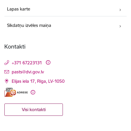
Lapas karte
Sīkdatņu izvēles maiņa
Kontakti
+371 67223131
E-pasts:
pasts@dvi.gov.lv
Elijas iela 17, Rīga, LV-1050
Visi kontakti