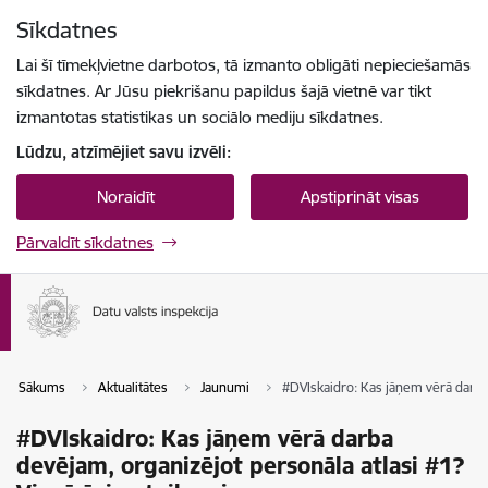
Pāriet uz lapas saturu
Sīkdatnes
Spied
lai meklētu
Enter
Lai šī tīmekļvietne darbotos, tā izmanto obligāti nepieciešamās
sīkdatnes. Ar Jūsu piekrišanu papildus šajā vietnē var tikt
izmantotas statistikas un sociālo mediju sīkdatnes.
Lūdzu, atzīmējiet savu izvēli:
Noraidīt
Apstiprināt visas
Pārvaldīt sīkdatnes
Sākums
Aktualitātes
Jaunumi
#DVIskaidro: Kas jāņem vērā darba 
#DVIskaidro: Kas jāņem vērā darba
devējam, organizējot personāla atlasi #1?