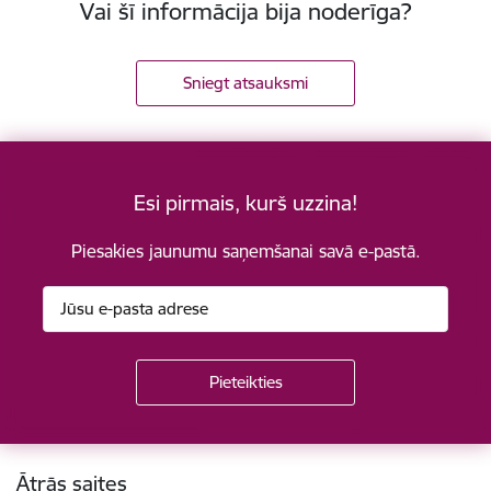
Vai šī informācija bija noderīga?
Sniegt atsauksmi
Esi pirmais, kurš uzzina!
Piesakies jaunumu saņemšanai savā e-pastā.
Kājene
Ātrās saites