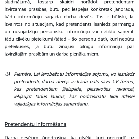
sludinājumā, tostarp skaidri norādot pretendentam
izvirzāmās prasības, būtu pēc iespējas konkrētāk jānorāda,
kādu informāciju sagaida darba devējs. Tas ir būtiski, lai
izvairītos no situācijām, kad pretendents iesniedz pārmērīgu
un nevajadzīgu personisku informāciju vai netiktu saņemti
tādu cilvēku pieteikumi (tātad – šo personu dati), kuri nebūtu
pieteikušies, ja būtu zinājuši pilnīgu informāciju par
izvirzītajām prasībām un darba pienākumiem.
Piemērs.
Lai ierobežotu informācijas apjomu, ko iesniedz
pretendenti, darba devējs izstrādā pats savu CV formu,
kas pretendentiem jāaizpilda, piesakoties vakancei,
iekļaujot tādus laukus, kas nodrošinātu tikai atlasei
vajadzīgas informācijas saņemšanu.
Pretendentu informēšana
Darba devējam jānodrošina, ka cilvēki, kuri pretendē uz