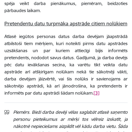
spēja veikt darba pienākumus, piemēram, beidzoties
pārbaudes laikam.
Pretendentu datu turpmāka apstrāde citiem nolūkiem
Atlasē iegūtos personas datus darba devējam jāapstrādā
atbilstoši tiem mērķiem, kuri noteikti pirms datu apstrādes
uzsākšanas un par kuriem attiecīgi bijis informēts
pretendents, nododot savus datus. Gadījumā, ja darba devējs
pēc datu ievākšanas secina, ka varētu tikt veikta datu
apstrāde arī atšķirīgam nolūkam nekā tie sākotnēji vākti,
darba devējam jāizvērtē, vai šis nolūks ir savienojams ar
sākotnējo apstrādi, kā arī jānodrošina, ka pretendents ir
informēts par datu apstrādi šādam nolūkam.
[3]
Piemērs. Bieži darba devēji vēlas saglabāt atlasē saņemto
personu pieteikumus ar mērķi tos vēlreiz izskatīt, ja
nākotnē nepieciešams aizpildīt vēl kādu darba vietu. Šāda