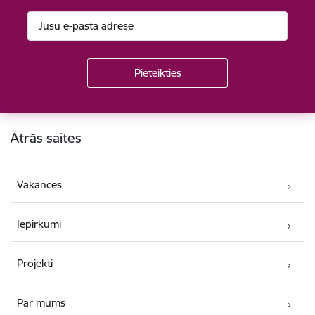
Kājene
Ātrās saites
Vakances
Iepirkumi
Projekti
Par mums