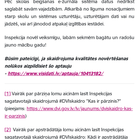
Pēc skolas beigšanas e-žurnāla sistēma datus nedrīkst
saglabāt savām vajadzībām. Atkarībā no līguma nosacījumiem
starp skolu un sistēmas uzturētāju, uzturētājam dati vai nu
jādzēš, vai arī jānodod atpakaļ izglītības iestādei.
Inspekcija novēl veiksmīgu, labām sekmēm bagātu un radošu
jauno mācību gadu!
Būsim pateicīgi, ja skaidrojuma kvalitātes novērtēšanas
nolūkos aizpildīsiet šo aptauju
-
https://www.visidati.lv/aptauja/10413182/
[1]
Vairāk par pārziņa lomu aicinām lasīt Inspekcijas
sagatavotajā skaidrojumā #DVIskaidro "Kas ir pārzinis?"
(pieejams:
https://www.dvi.gov.lv/lv/jaunums/dviskaidro-kas-
ir-parzinis
)
[2]
Vairāk par apstrādātāja lomu aicinām lasīt Inspekcijas
sagatavotajā skaidrojumā #DVIskaidro: Kādi ir apstrādātāja