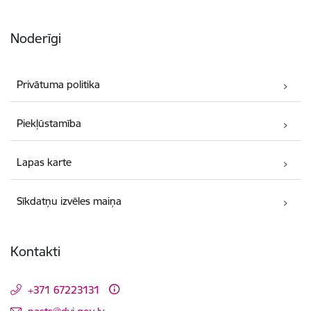
Noderīgi
Privātuma politika
Piekļūstamība
Lapas karte
Sīkdatņu izvēles maiņa
Kontakti
+371 67223131
E-pasts: