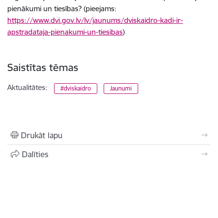
pienākumi un tiesības? (pieejams:
https://www.dvi.gov.lv/lv/jaunums/dviskaidro-kadi-ir-
apstradataja-pienakumi-un-tiesibas
)
Saistītas tēmas
Aktualitātes:
#dviskaidro
Jaunumi
Drukāt lapu
Dalīties