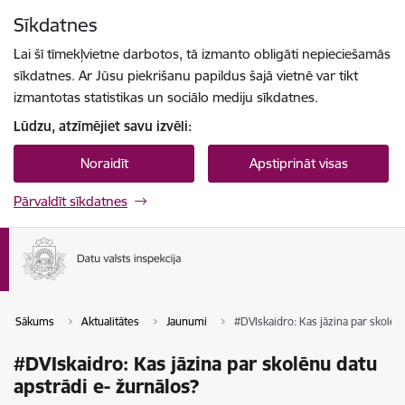
Pāriet uz lapas saturu
Sīkdatnes
Spied
lai meklētu
Enter
Lai šī tīmekļvietne darbotos, tā izmanto obligāti nepieciešamās
sīkdatnes. Ar Jūsu piekrišanu papildus šajā vietnē var tikt
izmantotas statistikas un sociālo mediju sīkdatnes.
Lūdzu, atzīmējiet savu izvēli:
Noraidīt
Apstiprināt visas
Pārvaldīt sīkdatnes
Sākums
Aktualitātes
Jaunumi
#DVIskaidro: Kas jāzina par skolēn
#DVIskaidro: Kas jāzina par skolēnu datu
apstrādi e- žurnālos?