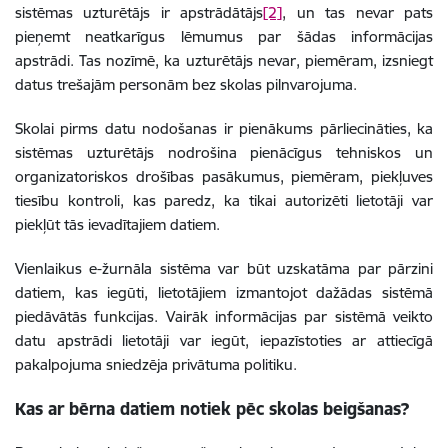
sistēmas uzturētājs ir apstrādātājs
[2]
, un tas nevar pats
pieņemt neatkarīgus lēmumus par šādas informācijas
apstrādi. Tas nozīmē, ka uzturētājs nevar, piemēram, izsniegt
datus trešajām personām bez skolas pilnvarojuma.
Skolai pirms datu nodošanas ir pienākums pārliecināties, ka
sistēmas uzturētājs nodrošina pienācīgus tehniskos un
organizatoriskos drošības pasākumus, piemēram, piekļuves
tiesību kontroli, kas paredz, ka tikai autorizēti lietotāji var
piekļūt tās ievadītajiem datiem.
Vienlaikus e-žurnāla sistēma var būt uzskatāma par pārzini
datiem, kas iegūti, lietotājiem izmantojot dažādas sistēmā
piedāvātās funkcijas. Vairāk informācijas par sistēmā veikto
datu apstrādi lietotāji var iegūt, iepazīstoties ar attiecīgā
pakalpojuma sniedzēja privātuma politiku.
Kas ar bērna datiem notiek pēc skolas beigšanas?