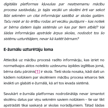
digitālās platformas kļuvušas par neatņemamu mācību
procesa sastāvdaļu, jo tajās vecāki un skolēni ērti var sekot
līdzi sekmēm un citai informācijai saistībā ar skolas gaitām.
Taču reizē ar šo ērtību rodas arī vecāku jautājumi – kas notiek
ar bērna datiem šajās sistēmās un kas par tiem atbild? Vai
šādas informācijas apstrāde ārpus skolas, nododot tos šo
sistēmu uzturētājiem, nevar kā kaitēt bērnam?
E-žurnālu uzturētāju loma
Attiecībā uz mācību procesā radīto informāciju, kas izriet no
normatīvajos aktos noteikto uzdevumu izpildes izglītības jomā,
bērna datu pārzinis
[1]
ir skola. Tieši skola nosaka, kādi dati un
kādiem nolūkiem par skolēniem mācību procesa ietvaros tiek
ievākti un glabāti e-žurnālā, kā arī tos ievada sistēmā.
Savukārt e-žurnāla platformas nodrošinātājs nevar izmantot
skolēnu datus par viņu sekmēm saviem nolūkiem – tie var tikt
apstrādāti tikai saskaņā ar skolas norādījumiem. Tātad šādas