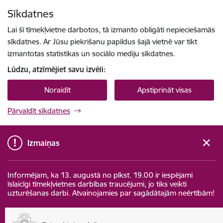
Pāriet uz lapas saturu
Sīkdatnes
Spied
lai meklētu
Enter
Lai šī tīmekļvietne darbotos, tā izmanto obligāti nepieciešamās
sīkdatnes. Ar Jūsu piekrišanu papildus šajā vietnē var tikt
izmantotas statistikas un sociālo mediju sīkdatnes.
Lūdzu, atzīmējiet savu izvēli:
Noraidīt
Apstiprināt visas
Pārvaldīt sīkdatnes
Izmaiņas
Informējam, ka 13. augustā no plkst. 19.00 ir iespējami
īslaicīgi tīmekļvietnes darbības traucējumi, jo tiks veikti
uzturēšanas darbi. Atvainojamies par sagādātajām neērtībām!