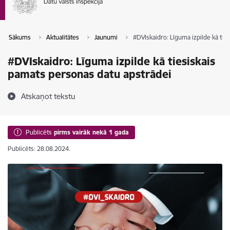
Sākums
Aktualitātes
Jaunumi
#DVIskaidro: Līguma izpilde kā tie
#DVIskaidro: Līguma izpilde kā tiesiskais
pamats personas datu apstrādei
Atskaņot tekstu
Publicēts
pirms vairāk nekā 1 gada
Publicēts: 28.08.2024.