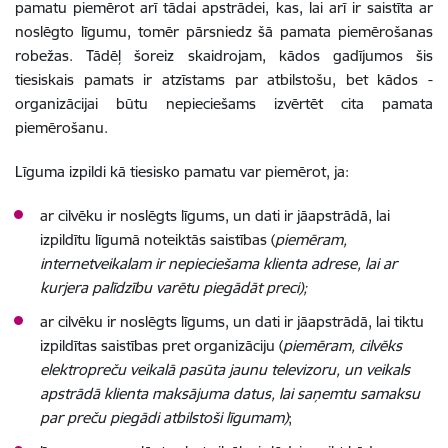
pamatu piemērot arī tādai apstrādei, kas, lai arī ir saistīta ar
noslēgto līgumu, tomēr pārsniedz šā pamata piemērošanas
robežas. Tādēļ šoreiz skaidrojam, kādos gadījumos šis
tiesiskais pamats ir atzīstams par atbilstošu, bet kādos -
organizācijai būtu nepieciešams izvērtēt cita pamata
piemērošanu.
Līguma izpildi kā tiesisko pamatu var piemērot, ja:
ar cilvēku ir noslēgts līgums, un dati ir jāapstrādā, lai
izpildītu līgumā noteiktās saistības (
piemēram,
internetveikalam ir nepieciešama klienta adrese, lai ar
kurjera palīdzību varētu piegādāt preci);
ar cilvēku ir noslēgts līgums, un dati ir jāapstrādā, lai tiktu
izpildītas saistības pret organizāciju (
piemēram, cilvēks
elektropreču veikalā pasūta jaunu televizoru, un veikals
apstrādā klienta maksājuma datus, lai saņemtu samaksu
par preču piegādi atbilstoši līgumam)
;