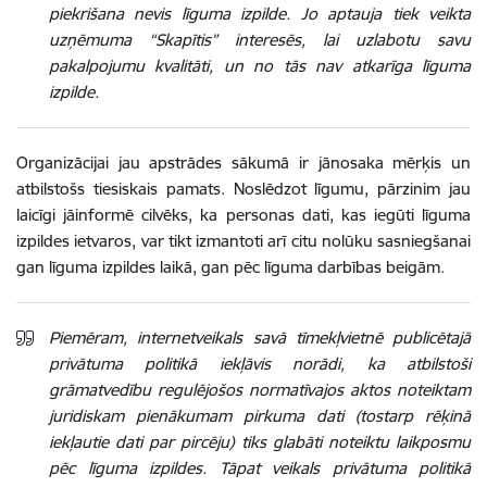
piekrišana nevis līguma izpilde. Jo aptauja tiek veikta
uzņēmuma “Skapītis” interesēs, lai uzlabotu savu
pakalpojumu kvalitāti, un no tās nav atkarīga līguma
izpilde.
Organizācijai jau apstrādes sākumā ir jānosaka mērķis un
atbilstošs tiesiskais pamats. Noslēdzot līgumu, pārzinim jau
laicīgi jāinformē cilvēks, ka personas dati, kas iegūti līguma
izpildes ietvaros, var tikt izmantoti arī citu nolūku sasniegšanai
gan līguma izpildes laikā, gan pēc līguma darbības beigām.
Piemēram, internetveikals savā tīmekļvietnē publicētajā
privātuma politikā iekļāvis norādi, ka atbilstoši
grāmatvedību regulējošos normatīvajos aktos noteiktam
juridiskam pienākumam pirkuma dati (tostarp rēķinā
iekļautie dati par pircēju) tiks glabāti noteiktu laikposmu
pēc līguma izpildes. Tāpat veikals privātuma politikā