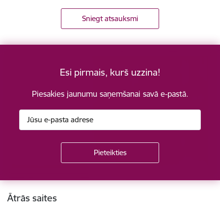
Sniegt atsauksmi
Esi pirmais, kurš uzzina!
Piesakies jaunumu saņemšanai savā e-pastā.
Kājene
Ātrās saites