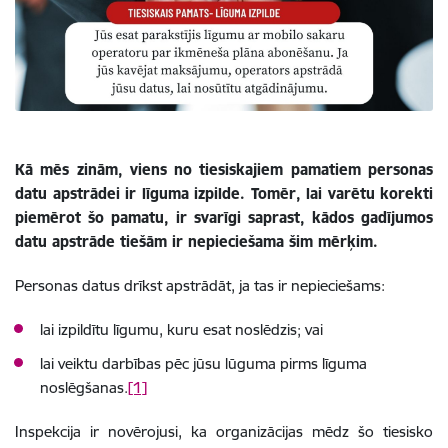
Kā mēs zinām, viens no tiesiskajiem pamatiem personas
datu apstrādei ir līguma izpilde. Tomēr, lai varētu korekti
piemērot šo pamatu, ir svarīgi saprast, kādos gadījumos
datu apstrāde tiešām ir nepieciešama šim mērķim.
Personas datus drīkst apstrādāt, ja tas ir nepieciešams:
lai izpildītu līgumu, kuru esat noslēdzis; vai
lai veiktu darbības pēc jūsu lūguma pirms līguma
noslēgšanas.
[1]
Inspekcija ir novērojusi, ka organizācijas mēdz šo tiesisko