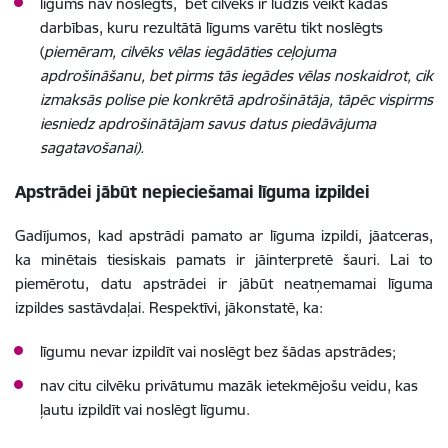
līgums nav noslēgts, bet cilvēks ir lūdzis veikt kādas
darbības, kuru rezultātā līgums varētu tikt noslēgts
(
piemēram, cilvēks vēlas iegādāties ceļojuma
apdrošināšanu, bet pirms tās iegādes vēlas noskaidrot, cik
izmaksās polise pie konkrētā apdrošinātāja, tāpēc vispirms
iesniedz apdrošinātājam savus datus piedāvājuma
sagatavošanai).
Apstrādei jābūt nepieciešamai līguma izpildei
Gadījumos, kad apstrādi pamato ar līguma izpildi, jāatceras,
ka minētais tiesiskais pamats ir jāinterpretē šauri. Lai to
piemērotu, datu apstrādei ir jābūt neatņemamai līguma
izpildes sastāvdaļai. Respektīvi, jākonstatē, ka:
līgumu nevar izpildīt vai noslēgt bez šādas apstrādes;
nav citu cilvēku privātumu mazāk ietekmējošu veidu, kas
ļautu izpildīt vai noslēgt līgumu.