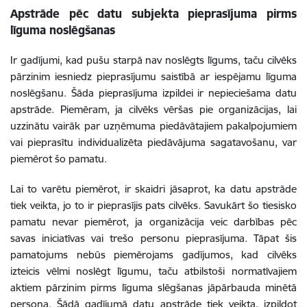
Apstrāde pēc datu subjekta pieprasījuma pirms
līguma noslēgšanas
Ir gadījumi, kad pušu starpā nav noslēgts līgums, taču cilvēks
pārzinim iesniedz pieprasījumu saistībā ar iespējamu līguma
noslēgšanu. Šāda pieprasījuma izpildei ir nepieciešama datu
apstrāde. Piemēram, ja cilvēks vēršas pie organizācijas, lai
uzzinātu vairāk par uzņēmuma piedāvātajiem pakalpojumiem
vai pieprasītu individualizēta piedāvājuma sagatavošanu, var
piemērot šo pamatu.
Lai to varētu piemērot, ir skaidri jāsaprot, ka datu apstrāde
tiek veikta, jo to ir pieprasījis pats cilvēks. Savukārt šo tiesisko
pamatu nevar piemērot, ja organizācija veic darbības pēc
savas iniciatīvas vai trešo personu pieprasījuma. Tāpat šis
pamatojums nebūs piemērojams gadījumos, kad cilvēks
izteicis vēlmi noslēgt līgumu, taču atbilstoši normatīvajiem
aktiem pārzinim pirms līguma slēgšanas jāpārbauda minētā
persona. Šādā gadījumā datu apstrāde tiek veikta, izpildot