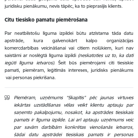
juridisku pienākumu, nevis tāpēc, ka to pieprasījis klients.
Citu tiesisko pamatu piemērošana
Par neatbilstošu līguma izpildei būtu atzīstama tāda datu
apstrāde, kura galvenokārt kalpo organizācijas
komercdarbības veicināšanai vai citiem nolūkiem, kuri nav
saistāmi ar noslēgtā līguma izpildi
(neskatoties uz to, ka dati
iegūti līguma ietvaros)
. Šeit būs piemērojami citi tiesiskie
pamati, piemēram, leģitīmās intereses, juridisks pienākums
vai personas piekrišana.
Piemēram,
uzņēmums “Skapītis” pēc jaunas virtuves
iekārtas uzstādīšanas vēlas veikt klientu aptauju par
saņemto pakalpojumu, nosakot, ka apstrādes tiesiskais
pamats ir līguma izpilde. Lai arī aptauju uzņēmums veic
par savām darbībām konkrētas vienošanās ietvaros,
šādai datu apstrādei tiesiskais pamats ir personas