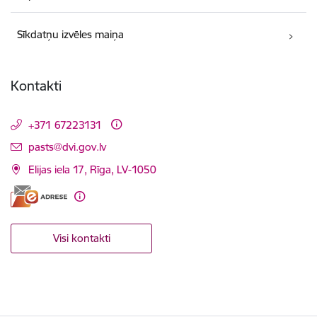
Sīkdatņu izvēles maiņa
Kontakti
+371 67223131
E-pasts:
pasts@dvi.gov.lv
Elijas iela 17, Rīga, LV-1050
Visi kontakti