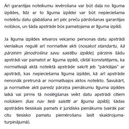
Arī garantijas noteikumu ievērošana var būt daļa no līguma
izpildes, līdz ar to līguma izpildei var būt nepieciešama
noteiktu datu glabāšana arī pēc preču pārdošanas garantijas
nolūkos, un šāda apstrāde būs pamatojama ar līguma izpildi.
Ja līguma izpildes ietvaros veicamo personas datu apstrādi
vienlaikus regulē arī normatīvie akti (
nosakot standartu, kā
pārzinim jānodrošina savu saistību izpilde),
pārzinis šādu
apstrādi var pamatot ar līguma izpildi, ciktāl konstatējams, ka
normatīvajā aktā noteiktā apstrāde sakrīt jeb “pārklājas” ar
apstrādi, kas nepieciešama līguma izpildei, kā arī apstrāde
nenonāk pretrunā ar normatīvajos aktos noteikto. Savukārt,
ja normatīvie akti paredz pārziņa pienākumu līguma izpildes
laikā vai pirms tā noslēgšanas veikt datu apstrādi citiem
nolūkiem
(kas nav tieši saistīti ar līguma izpildi),
šādas
apstrādes tiesiskais pamats ir juridisks pienākums (vairāk par
citu tiesisko pamatu piemērošanu lasīt skaidrojuma-
turpinājumā).