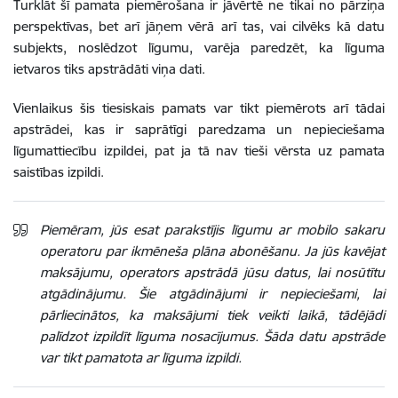
Turklāt šī pamata piemērošana ir jāvērtē ne tikai no pārziņa
perspektīvas, bet arī jāņem vērā arī tas, vai cilvēks kā datu
subjekts, noslēdzot līgumu, varēja paredzēt, ka līguma
ietvaros tiks apstrādāti viņa dati.
Vienlaikus šis tiesiskais pamats var tikt piemērots arī tādai
apstrādei, kas ir saprātīgi paredzama un nepieciešama
līgumattiecību izpildei, pat ja tā nav tieši vērsta uz pamata
saistības izpildi.
Piemēram, jūs esat parakstījis līgumu ar mobilo sakaru
operatoru par ikmēneša plāna abonēšanu. Ja jūs kavējat
maksājumu, operators apstrādā jūsu datus, lai nosūtītu
atgādinājumu. Šie atgādinājumi ir nepieciešami, lai
pārliecinātos, ka maksājumi tiek veikti laikā, tādējādi
palīdzot izpildīt līguma nosacījumus. Šāda datu apstrāde
var tikt pamatota ar līguma izpildi.