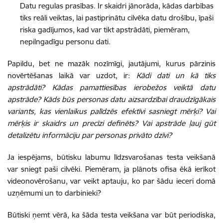
Datu regulas prasības. Ir skaidri jānorāda, kādas darbības
tiks reāli veiktas, lai pastiprinātu cilvēka datu drošību, īpaši
riska gadījumos, kad var tikt apstrādāti, piemēram,
nepilngadīgu personu dati.
Papildu, bet ne mazāk nozīmīgi, jautājumi, kurus pārzinis
novērtēšanas laikā var uzdot, ir:
Kādi dati un kā tiks
apstrādāti?
Kādas pamattiesības ierobežos veiktā datu
apstrāde? Kāds būs personas datu aizsardzībai draudzīgākais
variants, kas vienlaikus palīdzēs efektīvi sasniegt mērķi? Vai
mērķis ir skaidrs un precīzi definēts?
Vai apstrāde ļauj gūt
detalizētu informāciju par personas privāto dzīvi?
Ja iespējams, būtisku labumu līdzsvarošanas testa veikšanā
var sniegt paši cilvēki. Piemēram, ja plānots ofisa ēkā ierīkot
videonovērošanu, var veikt aptauju, ko par šādu ieceri domā
uzņēmumi un to darbinieki?
Būtiski ņemt vērā, ka šāda testa veikšana var būt periodiska,