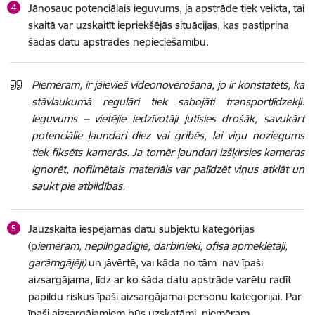
Jānosauc potenciālais ieguvums, ja apstrāde tiek veikta, tai
skaitā var uzskaitīt iepriekšējās situācijas, kas pastiprina
šādas datu apstrādes nepieciešamību.
Piemēram, ir jāievieš videonovērošana, jo ir konstatēts, ka
stāvlaukumā regulāri tiek sabojāti transportlīdzekļi.
Ieguvums – vietējie iedzīvotāji jutīsies drošāk, savukārt
potenciālie ļaundari diez vai gribēs, lai viņu noziegums
tiek fiksēts kamerās. Ja tomēr ļaundari izšķirsies kameras
ignorēt, nofilmētais materiāls var palīdzēt viņus atklāt un
saukt pie atbildības.
Jāuzskaita iespējamās datu subjektu kategorijas
(p
iemēram, nepilngadīgie, darbinieki, ofisa apmeklētāji,
garāmgājēji)
un jāvērtē, vai kāda no tām nav īpaši
aizsargājama, līdz ar ko šāda datu apstrāde varētu radīt
papildu riskus īpaši aizsargājamai personu kategorijai.
Par
īpaši aizsargājamiem būs uzskatāmi, piemēram,