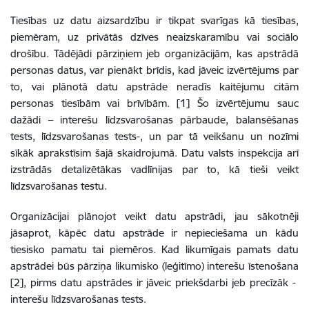
Tiesības uz datu aizsardzību ir tikpat svarīgas kā tiesības,
piemēram, uz privātās dzīves neaizskaramību vai sociālo
drošību. Tādējādi pārziņiem jeb organizācijām, kas apstrādā
personas datus, var pienākt brīdis, kad jāveic izvērtējums par
to, vai plānotā datu apstrāde neradīs kaitējumu citām
personas tiesībām vai brīvībām. [1] Šo izvērtējumu sauc
dažādi – interešu līdzsvarošanas pārbaude, balansēšanas
tests, līdzsvarošanas tests-, un par tā veikšanu un nozīmi
sīkāk aprakstīsim šajā skaidrojumā. Datu valsts inspekcija arī
izstrādās detalizētākas vadlīnijas par to, kā tieši veikt
līdzsvarošanas testu.
Organizācijai plānojot veikt datu apstrādi, jau sākotnēji
jāsaprot, kāpēc datu apstrāde ir nepieciešama un kādu
tiesisko pamatu tai piemēros. Kad likumīgais pamats datu
apstrādei būs pārziņa likumisko (leģitīmo) interešu īstenošana
[2], pirms datu apstrādes ir jāveic priekšdarbi jeb precīzāk -
interešu līdzsvarošanas tests.