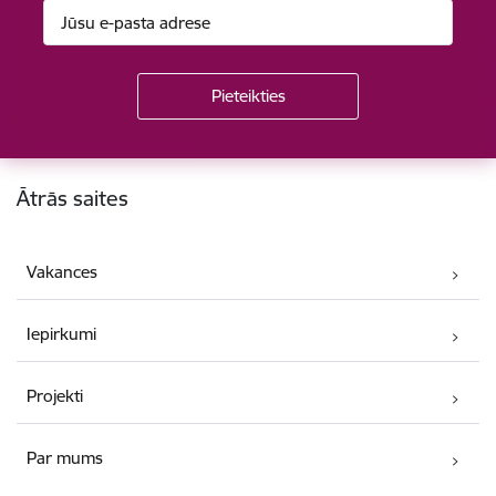
Kājene
Ātrās saites
Vakances
Iepirkumi
Projekti
Par mums