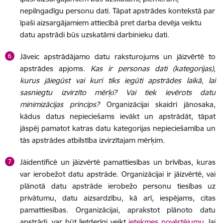
nepilngadīgu personu dati. Tāpat apstrādes kontekstā par
īpaši aizsargājamiem attiecībā pret darba devēja veiktu
datu apstrādi būs uzskatāmi darbinieku dati.
Jāveic apstrādājamo datu raksturojums un jāizvērtē to
apstrādes apjoms.
Kas ir personas dati (kategorijas),
kurus jāiegūst vai kuri tiks iegūti apstrādes laikā, lai
sasniegtu izvirzīto mērķi? Vai tiek ievērots datu
minimizācijas princips?
Organizācijai skaidri jānosaka,
kādus datus nepieciešams ievākt un apstrādāt, tāpat
jāspēj pamatot katras datu kategorijas nepieciešamība un
tās apstrādes atbilstība izvirzītajam mērķim.
Jāidentificē un jāizvērtē pamattiesības un brīvības, kuras
var ierobežot datu apstrāde. Organizācijai ir jāizvērtē, vai
plānotā datu apstrāde ierobežo personu tiesības uz
privātumu, datu aizsardzību, kā arī, iespējams, citas
pamattiesības. Organizācijai, aprakstot plānoto datu
apstrādi, var būt lietderīgi veikt
ietekmes novērtējumu
, lai