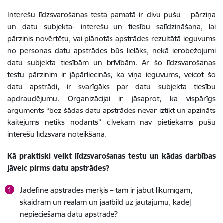
Interešu līdzsvarošanas testa pamatā ir divu pušu – pārziņa
un datu subjekta- interešu un tiesību salīdzināšana, lai
pārzinis novērtētu, vai plānotās apstrādes rezultātā ieguvums
no personas datu apstrādes būs lielāks, nekā ierobežojumi
datu subjekta tiesībām un brīvībām. Ar šo līdzsvarošanas
testu pārzinim ir jāpārliecinās, ka viņa ieguvums, veicot šo
datu apstrādi, ir svarīgāks par datu subjekta tiesību
apdraudējumu. Organizācijai ir jāsaprot, ka vispārīgs
arguments “bez šādas datu apstrādes nevar iztikt un apzināts
kaitējums netiks nodarīts” cilvēkam nav pietiekams pušu
interešu līdzsvara noteikšanā.
Kā praktiski veikt līdzsvarošanas testu un kādas darbības
jāveic pirms datu apstrādes?
Jādefinē apstrādes mērķis – tam ir jābūt likumīgam,
skaidram un reālam un jāatbild uz jautājumu, kādēļ
nepieciešama datu apstrāde?