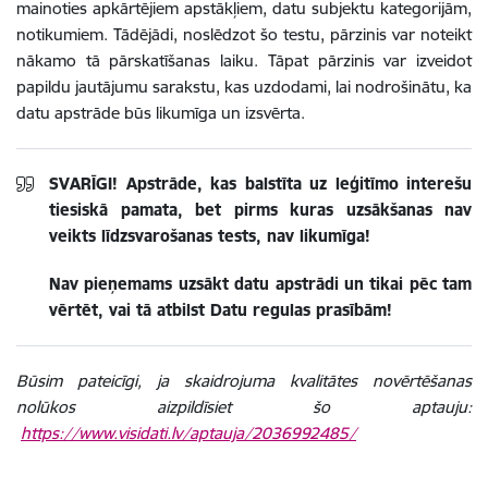
mainoties apkārtējiem apstākļiem, datu subjektu kategorijām,
notikumiem. Tādējādi, noslēdzot šo testu, pārzinis var noteikt
nākamo tā pārskatīšanas laiku. Tāpat pārzinis var izveidot
papildu jautājumu sarakstu, kas uzdodami, lai nodrošinātu, ka
datu apstrāde būs likumīga un izsvērta.
SVARĪGI! Apstrāde, kas balstīta uz leģitīmo interešu
tiesiskā pamata, bet pirms kuras uzsākšanas nav
veikts līdzsvarošanas tests, nav likumīga!
Nav pieņemams uzsākt datu apstrādi un tikai pēc tam
vērtēt, vai tā atbilst Datu regulas prasībām
!
Būsim pateicīgi, ja skaidrojuma kvalitātes novērtēšanas
nolūkos aizpildīsiet šo aptauju:
https://www.visidati.lv/aptauja/2036992485/