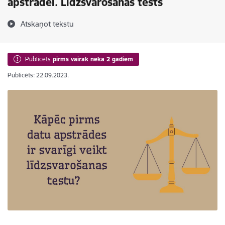
apstrādei. Līdzsvarošanas tests
Atskaņot tekstu
Publicēts
pirms vairāk nekā 2 gadiem
Publicēts: 22.09.2023.