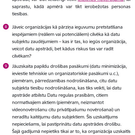
saprastu, kādā apmērā var tikt ierobežotas personas
tiesības.
Jāveic organizācijas kā pārziņa ieguvumu pretstatīšana
iespējamiem (reāliem vai potenciāliem) cilvēka kā datu
subjektu zaudējumiem – kas ir tas, ko iegūs organizācija,
veicot datu apstrādi, bet kādus riskus tas var radīt
cilvēkam?
Jāuzskaita papildu drošības pasākumi (datu minimizācija,
ieviestie tehniskie un organizatoriskie pasākumi u.c.),
piemēram, pārredzamības nodrošināšana, citu datu
subjekta tiesību nodrošināšana, kas tiks veikti, lai datu
apstrāde atbilstu Datu regulas prasībām, citiem
normatīvajiem aktiem (piemēram, neizmantot
videonovērošanu citu privātīpašumu novērošanai) un
neradītu kaitējumu datu subjektiem. Šis uzskaitījums
nepieciešams, lai pastiprinātu datu apstrādes drošību.
Šajā gadījumā nepietiks tikai ar to, ka organizācija uzskaitīs