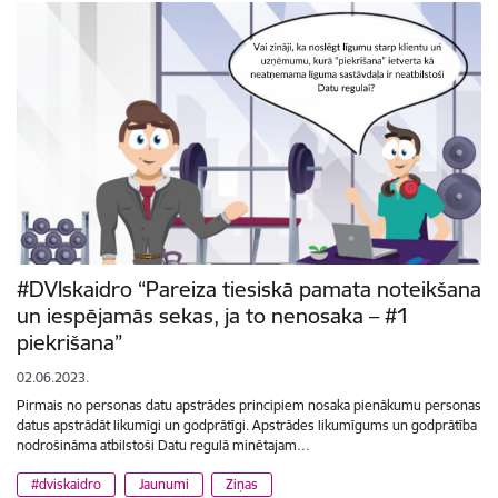
#DVIskaidro “Pareiza tiesiskā pamata noteikšana
un iespējamās sekas, ja to nenosaka – #1
piekrišana”
02.06.2023.
Pirmais no personas datu apstrādes principiem nosaka pienākumu personas
datus apstrādāt likumīgi un godprātīgi. Apstrādes likumīgums un godprātība
nodrošināma atbilstoši Datu regulā minētajam…
#dviskaidro
Jaunumi
Ziņas