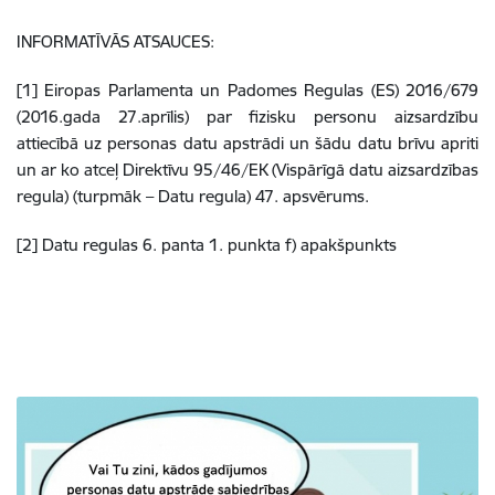
INFORMATĪVĀS ATSAUCES:
[1] Eiropas Parlamenta un Padomes Regulas (ES) 2016/679
(2016.gada 27.aprīlis) par fizisku personu aizsardzību
attiecībā uz personas datu apstrādi un šādu datu brīvu apriti
un ar ko atceļ Direktīvu 95/46/EK (Vispārīgā datu aizsardzības
regula) (turpmāk – Datu regula) 47. apsvērums.
[2] Datu regulas 6. panta 1. punkta f) apakšpunkts