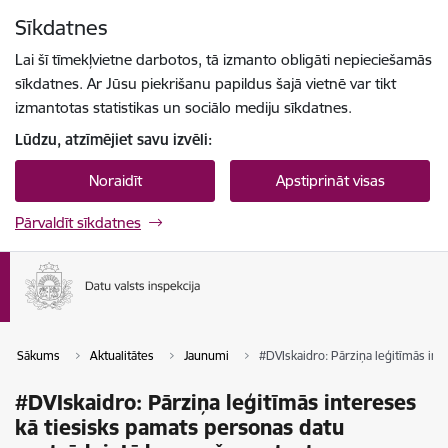
Pāriet uz lapas saturu
Sīkdatnes
Spied
lai meklētu
Enter
Lai šī tīmekļvietne darbotos, tā izmanto obligāti nepieciešamās
sīkdatnes. Ar Jūsu piekrišanu papildus šajā vietnē var tikt
izmantotas statistikas un sociālo mediju sīkdatnes.
Lūdzu, atzīmējiet savu izvēli:
Noraidīt
Apstiprināt visas
Pārvaldīt sīkdatnes
Sākums
Aktualitātes
Jaunumi
#DVIskaidro: Pārziņa leģitīmās int
#DVIskaidro: Pārziņa leģitīmās intereses
kā tiesisks pamats personas datu