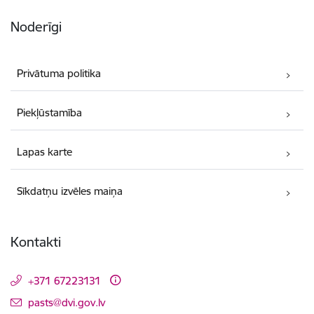
Noderīgi
Privātuma politika
Piekļūstamība
Lapas karte
Sīkdatņu izvēles maiņa
Kontakti
+371 67223131
E-pasts:
pasts@dvi.gov.lv