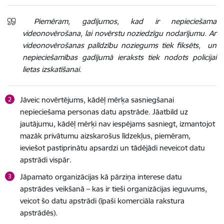
Piemēram, gadījumos, kad ir nepieciešama
videonovērošana, lai novērstu noziedzīgu nodarījumu. Ar
videonovērošanas palīdzību noziegums tiek fiksēts, un
nepieciešamības gadījumā ieraksts tiek nodots policijai
lietas izskatīšanai.
Jāveic novērtējums, kādēļ mērķa sasniegšanai
nepieciešama personas datu apstrāde. Jāatbild uz
jautājumu, kādēļ mērķi nav iespējams sasniegt, izmantojot
mazāk privātumu aizskarošus līdzekļus, piemēram,
ieviešot pastiprinātu apsardzi un tādējādi neveicot datu
apstrādi vispār.
Jāpamato organizācijas kā pārziņa interese datu
apstrādes veikšanā – kas ir tieši organizācijas ieguvums,
veicot šo datu apstrādi (īpaši komerciāla rakstura
apstrādēs).