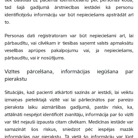
tad šajā gadījumā ārstniecības iestādei kā personu
identificējošu informāciju var būt nepieciešams apstrādāt arī
to.
Personas dati reģistratoram var būt nepieciešami arī, lai
pārbaudītu, vai cilvēkam ir tiesības saņemt valsts apmaksātu
veselības aprūpes pakalpojumu vai, ja nepieciešams,
pārbaudītu, vai ir nosūtījums.
Vizītes pārcelšana, informācijas iegūšana par
pierakstu
Situācijās, kad pacienti atkārtoti sazinās ar iestādi, lai veiktu
izmaiņas pieteiktajā vizītē vai lai pārliecinātos par pareizo
pieraksta laiku aizmāršības gadījumā, pastāv risks
,
ka,
attālināti nespējot identificēt zvanītāju, informācija par šo vizīti
var tikt nejauši izpausta citam cilvēkam. Medicīnas iestāde var
samazināt šos riskus, sniedzot pēc iespējas mazāk
informācijas par pierakstu. Tā vietā šo informāciju var lūgt