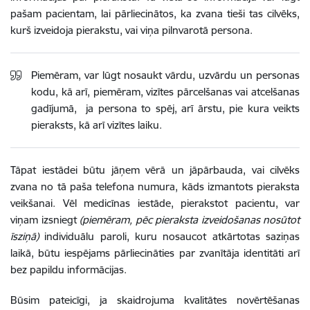
pašam pacientam, lai pārliecinātos, ka zvana tieši tas cilvēks,
kurš izveidoja pierakstu, vai viņa pilnvarotā persona.
Piemēram, var lūgt nosaukt vārdu, uzvārdu un personas
kodu, kā arī, piemēram, vizītes pārcelšanas vai atcelšanas
gadījumā, ja persona to spēj, arī ārstu, pie kura veikts
pieraksts, kā arī vizītes laiku.
Tāpat iestādei būtu jāņem vērā un jāpārbauda, vai cilvēks
zvana no tā paša telefona numura, kāds izmantots pieraksta
veikšanai. Vēl medicīnas iestāde, pierakstot pacientu, var
viņam izsniegt
(piemēram, pēc pieraksta izveidošanas nosūtot
īsziņā)
individuālu paroli, kuru nosaucot atkārtotas saziņas
laikā, būtu iespējams pārliecināties par zvanītāja identitāti arī
bez papildu informācijas.
Būsim pateicīgi, ja skaidrojuma kvalitātes novērtēšanas