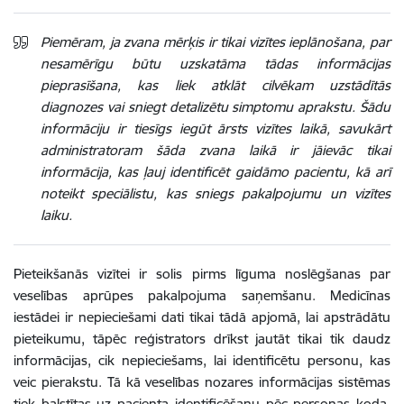
Piemēram, ja zvana mērķis ir tikai vizītes ieplānošana, par
nesamērīgu būtu uzskatāma tādas informācijas
pieprasīšana, kas liek atklāt cilvēkam uzstādītās
diagnozes vai sniegt detalizētu simptomu aprakstu. Šādu
informāciju ir tiesīgs iegūt ārsts vizītes laikā, savukārt
administratoram šāda zvana laikā ir jāievāc tikai
informācija, kas ļauj identificēt gaidāmo pacientu, kā arī
noteikt speciālistu, kas sniegs pakalpojumu un vizītes
laiku.
Pieteikšanās vizītei ir solis pirms līguma noslēgšanas par
veselības aprūpes pakalpojuma saņemšanu. Medicīnas
iestādei ir nepieciešami dati tikai tādā apjomā, lai apstrādātu
pieteikumu, tāpēc reģistrators drīkst jautāt tikai tik daudz
informācijas, cik nepieciešams, lai identificētu personu, kas
veic pierakstu. Tā kā veselības nozares informācijas sistēmas
tiek balstītas uz pacienta identificēšanu pēc personas koda,