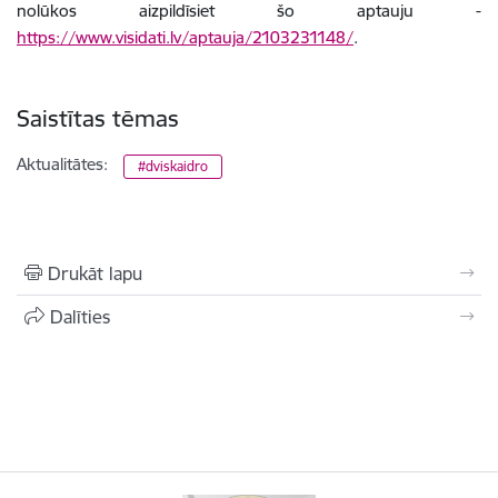
nolūkos aizpildīsiet šo aptauju -
https://www.visidati.lv/aptauja/2103231148/
.
Saistītas tēmas
Aktualitātes:
#dviskaidro
Drukāt lapu
Dalīties