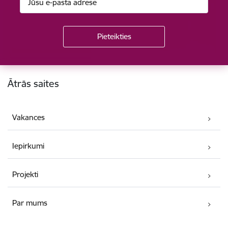
Kājene
Ātrās saites
Vakances
Iepirkumi
Projekti
Par mums