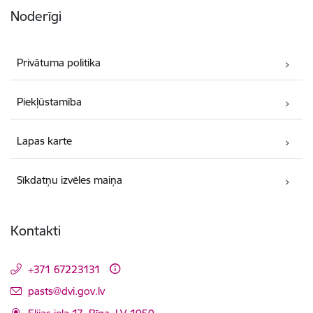
Noderīgi
Privātuma politika
Piekļūstamība
Lapas karte
Sīkdatņu izvēles maiņa
Kontakti
+371 67223131
E-pasts:
pasts@dvi.gov.lv