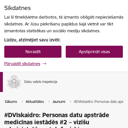
Pāriet uz lapas saturu
Sīkdatnes
Spied
lai meklētu
Enter
Lai šī tīmekļvietne darbotos, tā izmanto obligāti nepieciešamās
sīkdatnes. Ar Jūsu piekrišanu papildus šajā vietnē var tikt
izmantotas statistikas un sociālo mediju sīkdatnes.
Lūdzu, atzīmējiet savu izvēli:
Noraidīt
Apstiprināt visas
Pārvaldīt sīkdatnes
Sākums
Aktualitātes
Jaunumi
#DVIskaidro: Personas datu apstrā
#DVIskaidro: Personas datu apstrāde
medicīnas iestādēs #2 – vizīšu