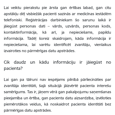
Lai veiktu pierakstu pie ārsta gan ērtības labad, gan citu
apstākļu dēļ visbiežāk pacienti sazinās ar medicīnas iestādēm
telefoniski. Reģistrācijas darbiniekam šo sarunu laikā ir
jāiegūst personas dati – vārds, uzvārds, personas kods,
kontaktinformācija, kā arī, ja nepieciešams, papildu
informācija. Tādēļ šoreiz skaidrojam, kāda informācija ir
nepieciešama, lai varētu identificēt zvanītāju, vienlaikus
izvairoties no pārmērīgas datu apstrādes.
Cik daudz un kādu informāciju ir jāiegūst no
pacienta?
Lai gan pa tālruni nav iespējams pilnībā pārliecināties par
zvanītāja identitāti, šajā situācijā jāizvērtē pacienta interešu
samērīgums. Tas ir, jāņem vērā gan pakalpojumu saņemšanas
pieejamība un ērtība, gan pacienta datu aizsardzība, izvēloties
piemērotākos veidus, kā noskaidrot pacienta identitāti bez
pārmērīgas datu apstrādes.