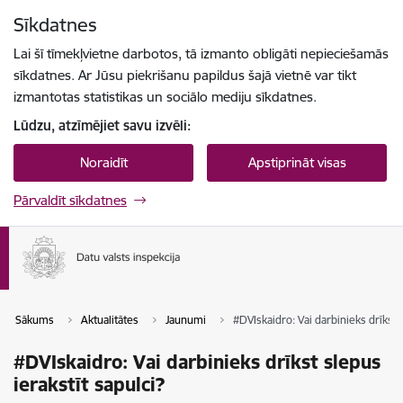
Pāriet uz lapas saturu
Sīkdatnes
Spied
lai meklētu
Enter
Lai šī tīmekļvietne darbotos, tā izmanto obligāti nepieciešamās
sīkdatnes. Ar Jūsu piekrišanu papildus šajā vietnē var tikt
izmantotas statistikas un sociālo mediju sīkdatnes.
Lūdzu, atzīmējiet savu izvēli:
Noraidīt
Apstiprināt visas
Pārvaldīt sīkdatnes
Sākums
Aktualitātes
Jaunumi
#DVIskaidro: Vai darbinieks drīkst s
#DVIskaidro: Vai darbinieks drīkst slepus
ierakstīt sapulci?