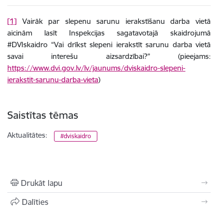
[1]
Vairāk par slepenu sarunu ierakstīšanu darba vietā
aicinām lasīt Inspekcijas sagatavotajā skaidrojumā
#DVIskaidro “Vai drīkst slepeni ierakstīt sarunu darba vietā
savai interešu aizsardzībai?” (pieejams:
https://www.dvi.gov.lv/lv/jaunums/dviskaidro-slepeni-
ierakstit-sarunu-darba-vieta
)
Saistītas tēmas
Aktualitātes:
#dviskaidro
Drukāt lapu
Dalīties