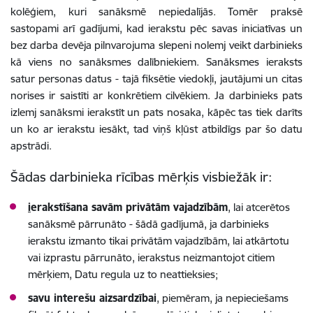
kolēģiem, kuri sanāksmē nepiedalījās.
Tomēr praksē
sastopami arī gadījumi, kad ierakstu pēc savas iniciatīvas un
bez darba devēja pilnvarojuma slepeni nolemj veikt darbinieks
kā viens no sanāksmes dalībniekiem. Sanāksmes ieraksts
satur personas datus - tajā fiksētie viedokļi, jautājumi un citas
norises ir saistīti ar konkrētiem cilvēkiem. Ja darbinieks pats
izlemj sanāksmi ierakstīt un pats nosaka, kāpēc tas tiek darīts
un ko ar ierakstu iesākt, tad viņš kļūst atbildīgs par šo datu
apstrādi.
Šādas darbinieka rīcības mērķis visbiežāk ir:
i
erakstīšana savām privātām vajadzībām
, lai atcerētos
sanāksmē pārrunāto - šādā gadījumā, ja darbinieks
ierakstu izmanto tikai privātām vajadzībām, lai atkārtotu
vai izprastu pārrunāto, ierakstus neizmantojot citiem
mērķiem, Datu regula uz to neattieksies;
savu interešu aizsardzībai
, piemēram, ja nepieciešams