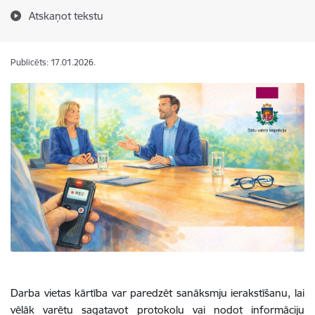
Atskaņot tekstu
Publicēts: 17.01.2026.
Darba vietas kārtība var paredzēt sanāksmju ierakstīšanu, lai
vēlāk varētu sagatavot protokolu vai nodot informāciju