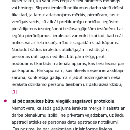
fiksēt faktu, ka sapulcēs regulāri tiek pielietots mobings
vai bosings. Slepeni ierakstīt notikumus darba vietā drīkst
tikai tad, ja tam ir attaisnojams mērķis, piemēram, tas ir
vienīgais veids, kā atklāt pretlikumīgu darbību, iegūstot
pierādījumus iesniegšanai tiesībsargājošām iestādēm.
Lai
iegūtu pierādījumus, ierakstus var veikt tikai tad, kad reāli
notiek vai ar lielu iespējamību ir sagaidāms pārkāpums.
Nododot šādus ierakstus atbildīgajām institūcijām,
personas dati tajos nedrīkst būt pārmērīgi, proti,
nododams tikai tāds materiāla apjoms, kas tieši liecina par
pārkāpumu.
Pārkāpumam, kas fiksēts slepeni ierakstītajā
sarunā, konkrētajā gadījumā ir jābūt nozīmīgākam nekā
ierakstā dzirdamo personu tiesībām uz datu aizsardzību;
[1]
l
ai pēc sapulces būtu vieglāk sagatavot protokolu
.
Ņemot vērā, ka šādā gadījumā ieraksta mērķis ir saistīts ar
darba pienākumu izpildi, ne privātām vajadzībām, uz šādu
apstrādi attieksies personas datu apstrādes noteikumi.
Tas nozīmē, ka par ierakstīšanu ir jāinformē ikviens