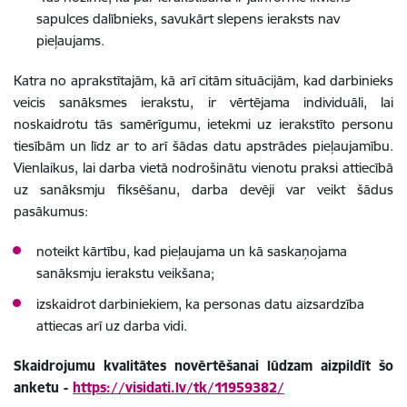
sapulces dalībnieks, savukārt slepens ieraksts nav
pieļaujams.
Katra no aprakstītajām, kā arī citām situācijām, kad darbinieks
veicis sanāksmes ierakstu, ir vērtējama individuāli, lai
noskaidrotu tās samērīgumu, ietekmi uz ierakstīto personu
tiesībām un līdz ar to arī šādas datu apstrādes pieļaujamību.
Vienlaikus, lai darba vietā nodrošinātu vienotu praksi attiecībā
uz sanāksmju fiksēšanu, darba devēji var veikt šādus
pasākumus:
noteikt kārtību, kad pieļaujama un kā saskaņojama
sanāksmju ierakstu veikšana;
izskaidrot darbiniekiem, ka personas datu aizsardzība
attiecas arī uz darba vidi.
Skaidrojumu kvalitātes novērtēšanai lūdzam aizpildīt šo
anketu -
https://visidati.lv/tk/11959382/