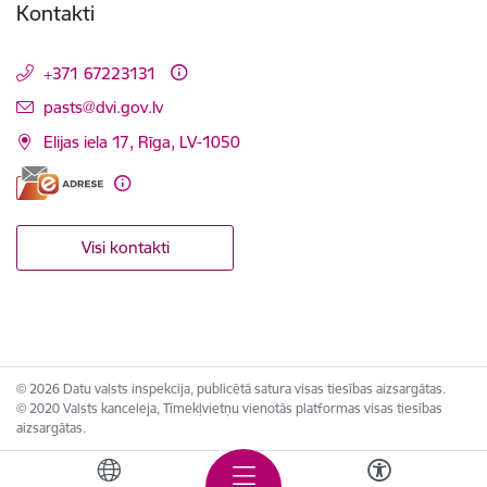
Kontakti
+371 67223131
E-pasts:
pasts@dvi.gov.lv
Elijas iela 17, Rīga, LV-1050
Visi kontakti
© 2026 Datu valsts inspekcija, publicētā satura visas tiesības aizsargātas.
© 2020 Valsts kanceleja, Tīmekļvietņu vienotās platformas visas tiesības
aizsargātas.