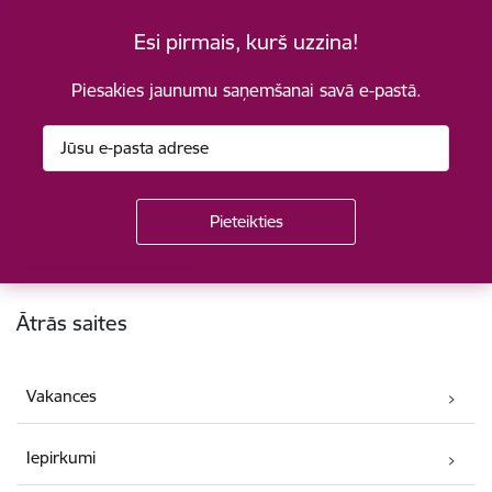
Esi pirmais, kurš uzzina!
Piesakies jaunumu saņemšanai savā e-pastā.
Kājene
Ātrās saites
Vakances
Iepirkumi