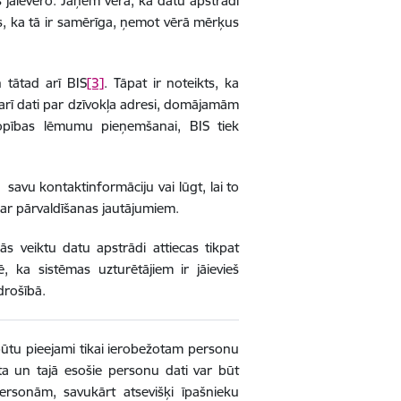
s jāievēro. Jāņem vērā, ka datu apstrādi
jis, ka tā ir samērīga, ņemot vērā mērķus
 tātad arī BIS
[3]
. Tāpat ir noteikts, ka
ā arī dati par dzīvokļa adresi, domājamām
opības lēmumu pieņemšanai, BIS tiek
 savu kontaktinformāciju vai lūgt, lai to
 par pārvaldīšanas jautājumiem.
ās veiktu datu apstrādi attiecas tikpat
, ka sistēmas uzturētājiem ir jāievieš
drošībā.
 būtu pieejami tikai ierobežotam personu
ieta un tajā esošie personu dati var būt
personām, savukārt atsevišķi īpašnieku