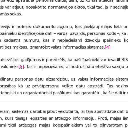
 paredz apstrādāt personas datus, tiem, uz ko tas attiecas, likum
js var atļaut, nosakot to normatīvajos aktos, tikai tad, ja ir secinā
amās sekas.
evējs ir noteicis dokumentu apjomu, kas jāiekļauj mājas lietā un
īpašnieku identificējošie dati – vārds, uzvārds, personas kods –, k
 kadastra numuru, kas ir nepieciešami dzīvokļu īpašnieku k
ti bez maksas, izmantojot valsts informācijas sistēmas.
[4]
atsevišķos gadījumos ir paredzēts, ka paši īpašnieki var ievadīt BIS
rvaldnieks
[5]
. Tas ir nepieciešams, lai nodrošinātu efektīvu saziņu
šinātu personas datu aizsardzību, uz valsts informācijas sistēm
 prasības kā uz privātpersonu veikto datu apstrādi. Tas nozīmē
 tehniski un organizatoriski pasākumi, kas garantētu, ka šie dati ir 
ram, sistēmas darbībai jābūt veidotai tā, lai tajā apstrādātie dati
, kurš tiesīgs iepazīties ar attiecīgo informāciju. Proti, mājas l
jami tikai attiecīgās mājas kopīpašniekiem vai to pilnvarotām 