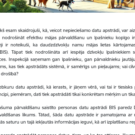
ekš esam skaidrojuši, kā, veicot nepieciešamo datu apstrādi, var a
s nodrošināt efektīvu mājas pārvaldīšanu un īpašnieku kopīgo i
ji ir noteikuši, ka daudzdzīvokļu namu mājas lietas kārtojamas
(BIS). Tāpat tiek nodrošināta arī iespēja dzīvokļu īpašniekie
es. Inspekcijā saņemam gan īpašnieku, gan pārvaldnieku jautāju
ms, kas tiek apstrādāts sistēmā, ir samērīgs un pieļaujams; vai cilvē
r drošībā?
jebkuru datu apstrādi, kā ierasts, ir jāņem vērā, vai tai ir tiesis
cipi, piemēram, dati tiek apstrādāti tikai konkrētam mērķim un tik
ašuma pārvaldīšanu saistīto personas datu apstrādi BIS paredz
valdīšanas likums. Tātad, šāda datu apstrāde ir pamatojama ar 
tās saturu un tajā iekļautās informācijas ieguvi, kā arī izplatīšanu 