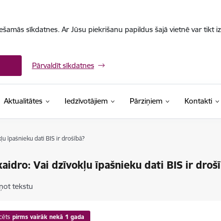
iešamās sīkdatnes. Ar Jūsu piekrišanu papildus šajā vietnē var tikt i
Pārvaldīt sīkdatnes
Aktualitātes
Iedzīvotājiem
Pārziņiem
Kontakti
ļu īpašnieku dati BIS ir drošībā?
aidro: Vai dzīvokļu īpašnieku dati BIS ir droš
ņot tekstu
cēts
pirms vairāk nekā 1 gada