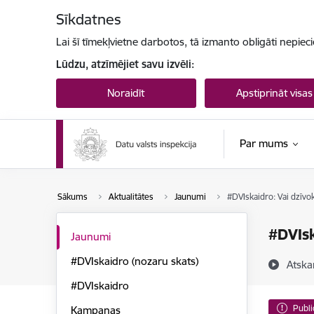
Pāriet uz lapas saturu
Sīkdatnes
Lai šī tīmekļvietne darbotos, tā izmanto obligāti nepiec
Lūdzu, atzīmējiet savu izvēli:
Noraidīt
Apstiprināt visas
Par mums
Sākums
Aktualitātes
Jaunumi
#DVIskaidro: Vai dzīvok
#DVIsk
Jaunumi
#DVIskaidro (nozaru skats)
Atska
#DVIskaidro
Publi
Kampaņas