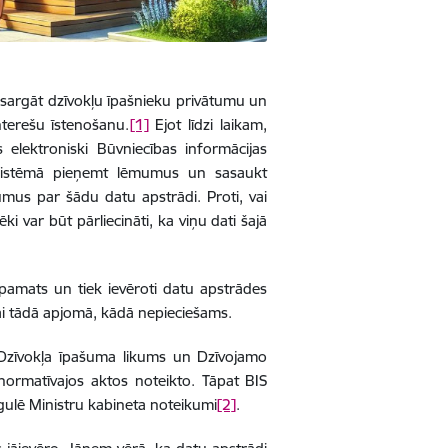
izsargāt dzīvokļu īpašnieku privātumu un
nterešu īstenošanu.
[1]
Ejot līdzi laikam,
 elektroniski Būvniecības informācijas
m sistēmā pieņemt lēmumus un sasaukt
mus par šādu datu apstrādi. Proti, vai
ki var būt pārliecināti, ka viņu dati šajā
ks pamats un tiek ievēroti datu apstrādes
ai tādā apjomā, kādā nepieciešams.
 Dzīvokļa īpašuma likums un Dzīvojamo
normatīvajos aktos noteikto. Tāpat BIS
regulē Ministru kabineta noteikumi
[2]
.