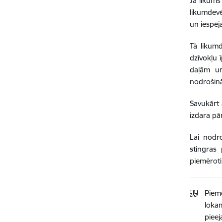
Ja likums
likumdevē
un iespēj
Tā likumd
dzīvokļu 
daļām un
nodrošinā
Savukārt 
izdara pā
Lai nodro
stingras
piemēroti
Piemē
lokam
piee