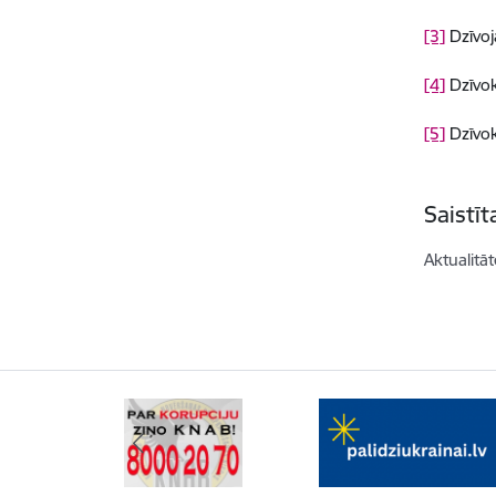
[3]
Dzīvo
[4]
Dzīvo
[5]
Dzīvo
Saistī
Aktualitāt