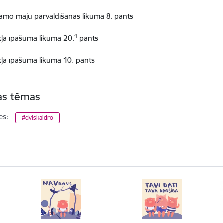
jamo māju pārvaldīšanas likuma 8. pants
1
kļa īpašuma likuma 20.
pants
kļa īpašuma likuma 10. pants
tas tēmas
es:
#dviskaidro