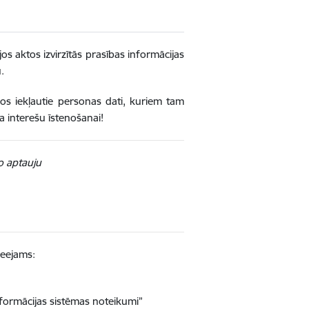
s aktos izvirzītās prasības informācijas
.
jos iekļautie personas dati, kuriem tam
 interešu īstenošanai!
šo aptauju
ieejams:
nformācijas sistēmas noteikumi”