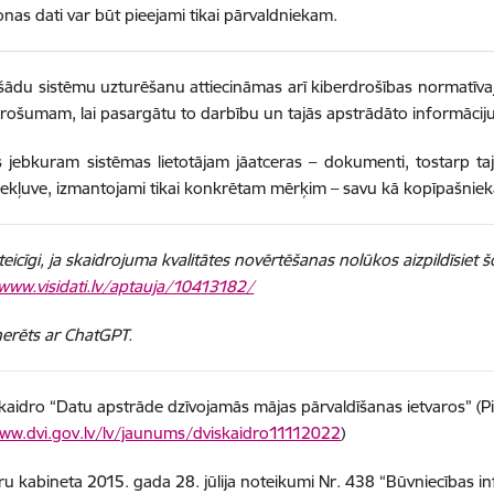
nas dati var būt pieejami tikai pārvaldniekam.
šādu sistēmu uzturēšanu attiecināmas arī kiberdrošības normatīvajo
rošumam, lai pasargātu to darbību un tajās apstrādāto informāciju
s jebkuram sistēmas lietotājam jāatceras – dokumenti, tostarp ta
iekļuve, izmantojami tikai konkrētam mērķim – savu kā kopīpašnieka
eicīgi, ja skaidrojuma kvalitātes novērtēšanas nolūkos aizpildīsiet 
/www.visidati.lv/aptauja/10413182/
nerēts ar ChatGPT.
aidro “Datu apstrāde dzīvojamās mājas pārvaldīšanas ietvaros” (P
ww.dvi.gov.lv/lv/jaunums/dviskaidro11112022
)
ru kabineta 2015. gada 28. jūlija noteikumi Nr. 438 “Būvniecības i