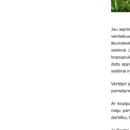
Jau iepri
vienlaiku
likumdevē
sistēmā 
kopsapulc
datu apjo
sistēmā i
Vērtējot 
pamatprin
Ar kopīp
māju pār
darbību, 