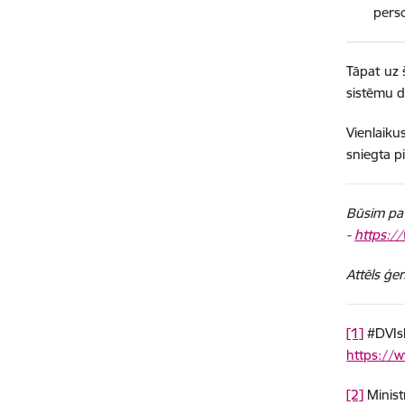
perso
Tāpat uz 
sistēmu d
Vienlaiku
sniegta p
Būsim pat
-
https:/
Attēls ģe
[1]
#DVIsk
https://w
[2]
Minist