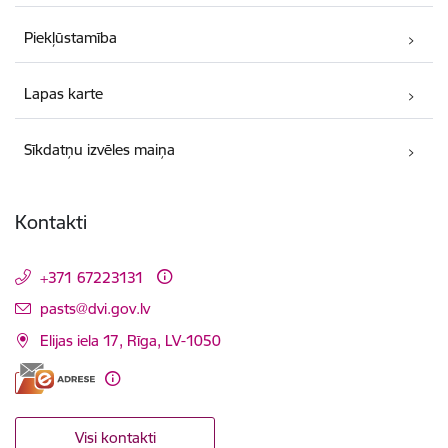
Piekļūstamība
Lapas karte
Sīkdatņu izvēles maiņa
Kontakti
+371 67223131
E-pasts:
pasts@dvi.gov.lv
Elijas iela 17, Rīga, LV-1050
Visi kontakti