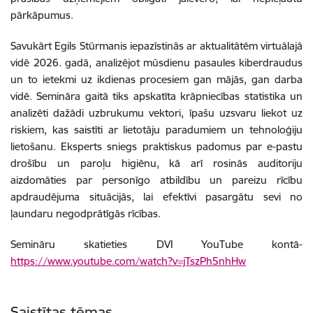
pārkāpumus.
Savukārt Egils Stūrmanis iepazīstinās ar aktualitātēm virtuālajā
vidē 2026. gadā, analizējot mūsdienu pasaules kiberdraudus
un to ietekmi uz ikdienas procesiem gan mājās, gan darba
vidē. Semināra gaitā tiks apskatīta krāpniecības statistika un
analizēti dažādi uzbrukumu vektori, īpašu uzsvaru liekot uz
riskiem, kas saistīti ar lietotāju paradumiem un tehnoloģiju
lietošanu. Eksperts sniegs praktiskus padomus par e-pastu
drošību un paroļu higiēnu, kā arī rosinās auditoriju
aizdomāties par personīgo atbildību un pareizu rīcību
apdraudējuma situācijās, lai efektīvi pasargātu sevi no
ļaundaru negodprātīgās rīcības.
Semināru skatieties DVI YouTube kontā-
https://www.youtube.com/watch?v=jTszPh5nhHw
Saistītas tēmas