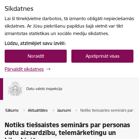
Pāriet uz lapas saturu
Sīkdatnes
Spied
lai meklētu
Enter
Lai šī tīmekļvietne darbotos, tā izmanto obligāti nepieciešamās
sīkdatnes. Ar Jūsu piekrišanu papildus šajā vietnē var tikt
izmantotas statistikas un sociālo mediju sīkdatnes.
Lūdzu, atzīmējiet savu izvēli:
Noraidīt
Apstiprināt visas
Pārvaldīt sīkdatnes
Sākums
Aktualitātes
Jaunumi
Notiks tiešsaistes seminārs par p
Notiks tiešsaistes seminārs par personas
datu aizsardzību, telemārketingu un