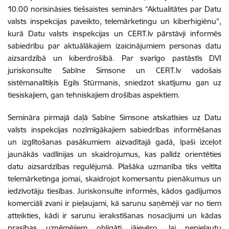
10.00 norisināsies tiešsaistes seminārs “Aktualitātes par Datu
valsts inspekcijas paveikto, telemārketingu un kiberhigiēnu
”,
kurā Datu valsts inspekcijas un CERT.lv pārstāvji informēs
sabiedrību par aktuālākajiem izaicinājumiem personas datu
aizsardzībā un kiberdrošībā. Par svarīgo pastāstīs DVI
juriskonsulte Sabīne Simsone un CERT.lv vadošais
sistēmanalītiķis Egils Stūrmanis, sniedzot skatījumu gan uz
tiesiskajiem, gan tehniskajiem drošības aspektiem.
Semināra pirmajā daļā Sabīne Simsone atskatīsies uz Datu
valsts inspekcijas nozīmīgākajiem sabiedrības informēšanas
un izglītošanas pasākumiem aizvadītajā gadā, īpaši izceļot
jaunākās vadlīnijas un skaidrojumus, kas palīdz orientēties
datu aizsardzības regulējumā. Plašāka uzmanība tiks veltīta
telemārketinga jomai, skaidrojot komersantu pienākumus un
iedzīvotāju tiesības. Juriskonsulte informēs, kādos gadījumos
komerciāli zvani ir pieļaujami, kā sarunu saņēmēji var no tiem
atteikties, kādi ir sarunu ierakstīšanas nosacījumi un kādas
prasības uzņēmējiem obligāti jāievēro, lai nepieļautu