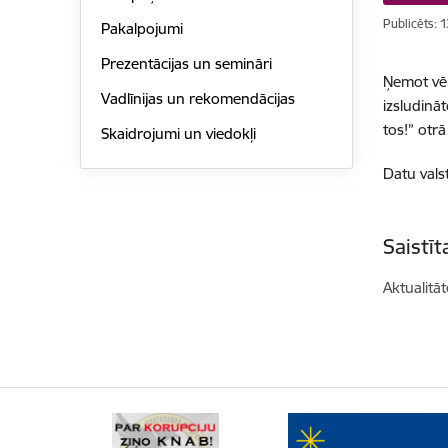
Publicēts: 
Pakalpojumi
Prezentācijas un semināri
Ņemot vēr
Vadlīnijas un rekomendācijas
izsludināt
tos!” otr
Skaidrojumi un viedokļi
Datu vals
Saistī
Aktualitāt