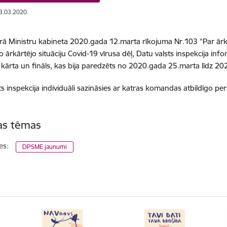
13.03.2020.
ā Ministru kabineta 2020.gada 12.marta rīkojuma Nr.103 “Par ārkār
o ārkārtējo situāciju Covid-19 vīrusa dēļ, Datu valsts inspekcija inf
ā kārta un fināls, kas bija paredzēts no 2020.gada 25.marta līdz 2
ts inspekcija individuāli sazināsies ar katras komandas atbildīgo pe
tas tēmas
es:
DPSME jaunumi