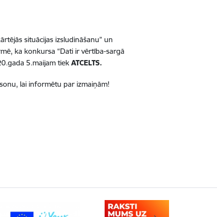
tējās situācijas izsludināšanu” un
ormē, ka konkursa “Dati ir vērtība-sargā
020.gada 5.maijam tiek
ATCELTS.
rsonu, lai informētu par izmaiņām!