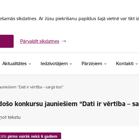
iešamās sīkdatnes. Ar Jūsu piekrišanu papildus šajā vietnē var tikt i
Pārvaldīt sīkdatnes
Aktualitātes
Iedzīvotājiem
Pārziņiem
Kontakti
niešiem “Dati ir vērtība – sargā tos!”
došo konkursu jauniešiem “Dati ir vērtība – sa
ņot tekstu
cēts
pirms vairāk nekā 6 gadiem