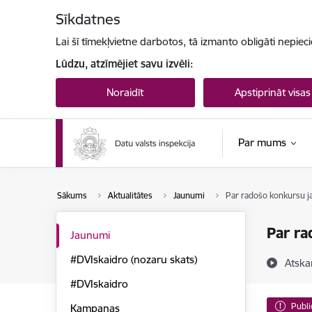
Pāriet uz lapas saturu
Sīkdatnes
Lai šī tīmekļvietne darbotos, tā izmanto obligāti nepiec
Lūdzu, atzīmējiet savu izvēli:
Noraidīt
Apstiprināt visas
Par mums
Sākums
Aktualitātes
Jaunumi
Par radošo konkursu jau
Par ra
Jaunumi
#DVIskaidro (nozaru skats)
Atska
#DVIskaidro
Publi
Kampaņas