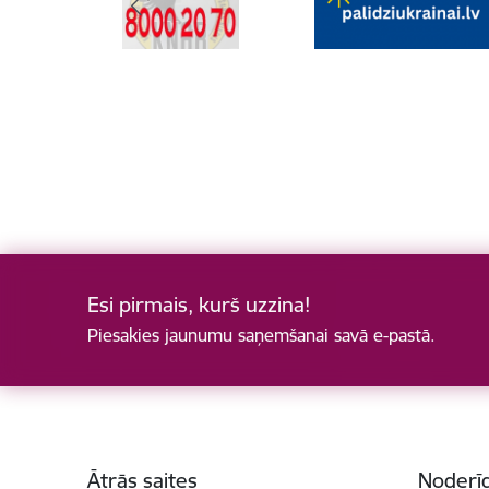
Esi pirmais, kurš uzzina!
Piesakies jaunumu saņemšanai savā e-pastā.
Kājene
Ātrās saites
Noderīg