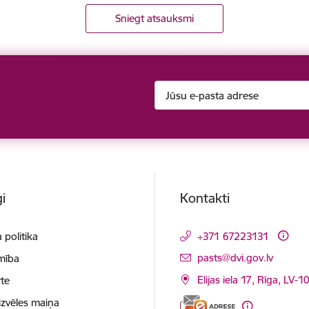
Sniegt atsauksmi
i
Kontakti
 politika
+371 67223131
E-pasts:
pasts@dvi.gov.lv
mība
Elijas iela 17, Rīga, LV-
te
izvēles maiņa