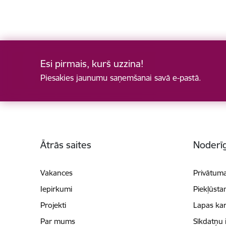
Esi pirmais, kurš uzzina!
Piesakies jaunumu saņemšanai savā e-pastā.
Kājene
Ātrās saites
Noderīg
Vakances
Privātuma
Iepirkumi
Piekļūsta
Projekti
Lapas kar
Par mums
Sīkdatņu 