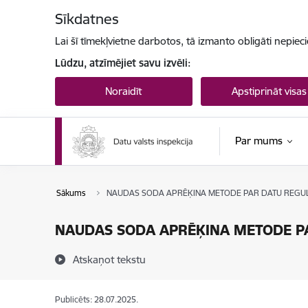
Pāriet uz lapas saturu
Sīkdatnes
Lai šī tīmekļvietne darbotos, tā izmanto obligāti nepiec
Lūdzu, atzīmējiet savu izvēli:
Noraidīt
Apstiprināt visas
Par mums
Sākums
NAUDAS SODA APRĒĶINA METODE PAR DATU REGU
NAUDAS SODA APRĒĶINA METODE P
Atskaņot tekstu
Publicēts: 28.07.2025.