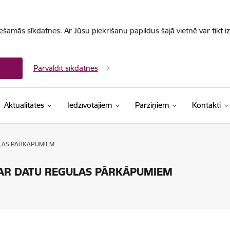
iešamās sīkdatnes. Ar Jūsu piekrišanu papildus šajā vietnē var tikt i
Pārvaldīt sīkdatnes
Aktualitātes
Iedzīvotājiem
Pārziņiem
Kontakti
LAS PĀRKĀPUMIEM
AR DATU REGULAS PĀRKĀPUMIEM