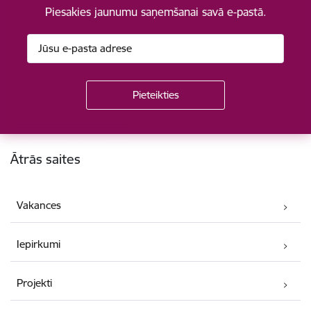
Piesakies jaunumu saņemšanai savā e-pastā.
Kājene
Ātrās saites
Vakances
Iepirkumi
Projekti