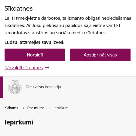
Pāriet uz lapas saturu
Sīkdatnes
Spied
lai meklētu
Enter
Lai šī tīmekļvietne darbotos, tā izmanto obligāti nepieciešamās
sīkdatnes. Ar Jūsu piekrišanu papildus šajā vietnē var tikt
izmantotas statistikas un sociālo mediju sīkdatnes.
Lūdzu, atzīmējiet savu izvēli:
Noraidīt
Apstiprināt visas
Pārvaldīt sīkdatnes
Sākums
Par mums
Iepirkumi
Iepirkumi