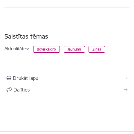
Saistītas tēmas
Aktualitātes:
#dviskaidro
Jaunumi
Ziņas
Drukāt lapu
Dalīties