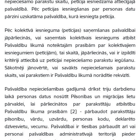
nepieciešamo parakstu skaitu, petīcija iesniedzama attiecīgajā
pašvaldībā. Pēc petīcijas iesniegšanas par personas datu
pārzini uzskatāma pašvaldība, kurā iesniegta petīcija.
Pēc kolektīvā iesnieguma (petīcijas) saņemšanas pašvaldībai
jāpārliecinās, vai saņemtais kolektīvais iesniegums atbilst
Pašvaldību likumā noteiktajām prasībām par kolektīvajiem
iesniegumiem (petīcijām), tai skaitā, jāpārliecinās, vai ir izpildīti
kritēriji attiecībā uz petīcijai nepieciešamo parakstu iegūšanu.
Sākotnēji jānovērtē, vai savākts nepieciešamais parakstu
skaits, vai parakstiem ir Pašvaldību likumā norādītie rekvizīti.
Pašvaldība nepieciešamības gadījumā drīkst triju darbdienu
laikā personas datus nosūtīt Pilsonības un migrācijas lietu
pārvaldei, lai pārliecinātos par parakstītāju atbilstību
Pašvaldību likuma prasībām
[2]
- pārbaudot parakstītāju
pilsonību, vārdu, uzvārdu, personas kodu, deklarēto
dzīvesvietu, vecumu. Pašvaldībai ir tiesības pārbaudīt arī vai
personai pašvaldības administratīvajā teritorijā pieder