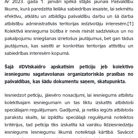
Ar 2023. gada 1. janvāri spēkā stājās jaunais Pašvaldību
likums, kurā paredzēta lielāka sabiedrības iesaiste, lai
sekmētu
efektīvu, atklātu un atbildīgu pašvaldību darbu un šā darba
atbilstību administratīvās teritorijas iedzīvotāju interesēm.
[1]
Kolektīvā iesnieguma būtība ir nevis risināt sadzīviskus un no
pakalpojumu sniegšanas izrietošus jautājumus, bet gan tādus
jautājumus, kas saistīti ar konkrētas teritorijas attīstību un
sabiedrības interesēm kopumā.
Šajā #DVIskaidro apskatīsim petīciju jeb kolektīvo
iesniegumu sagatavošanas organizatoriskās prasības no
pašvaldības, kas šādu dokumentu saņem, skatupunkta.
Iesniedzot petīciju, jāievēro nosacījumi, lai iesniegums atbilstu
kolektīvajam iesniegumam un tas tiktu izskatīts atbilstoši
speciālajam regulējumam. Gadījumā, ja netiks iegūts atbilstošs
parakstu skaits, lai izpildītu speciālajā regulējumā noteiktos
kritērijus, tad petīcija tiks izskatīta kā vairāku līdziesniedzēju
iesniegums Iesniegumu likumā noteiktajā kārtībā.
Savācot