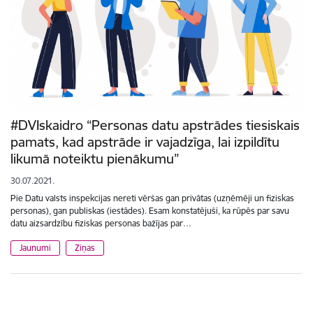
#DVIskaidro “Personas datu apstrādes tiesiskais
pamats, kad apstrāde ir vajadzīga, lai izpildītu
likumā noteiktu pienākumu”
30.07.2021.
Pie Datu valsts inspekcijas nereti vēršas gan privātas (uzņēmēji un fiziskas
personas), gan publiskas (iestādes). Esam konstatējuši, ka rūpēs par savu
datu aizsardzību fiziskas personas bažījas par…
Jaunumi
Ziņas