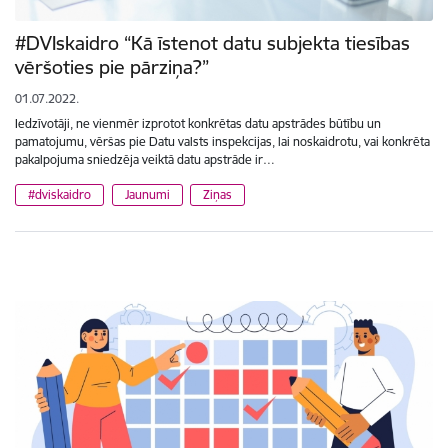
#DVIskaidro “Kā īstenot datu subjekta tiesības
vēršoties pie pārziņa?”
01.07.2022.
Iedzīvotāji, ne vienmēr izprotot konkrētas datu apstrādes būtību un
pamatojumu, vēršas pie Datu valsts inspekcijas, lai noskaidrotu, vai konkrēta
pakalpojuma sniedzēja veiktā datu apstrāde ir…
#dviskaidro
Jaunumi
Ziņas