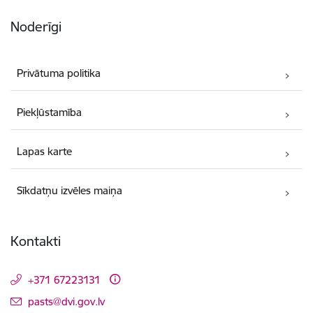
Noderīgi
Privātuma politika
Piekļūstamība
Lapas karte
Sīkdatņu izvēles maiņa
Kontakti
+371 67223131
E-pasts:
pasts@dvi.gov.lv