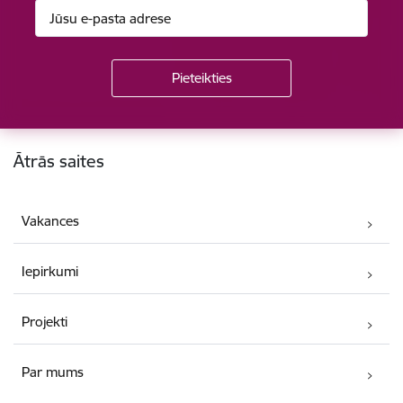
Kājene
Ātrās saites
Vakances
Iepirkumi
Projekti
Par mums