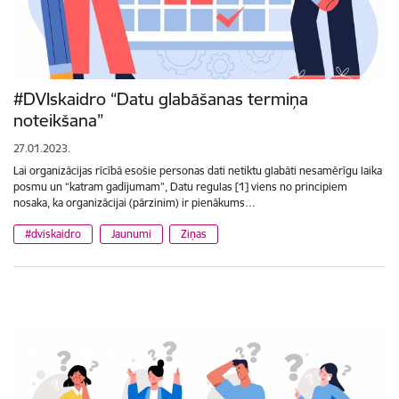
#DVIskaidro “Datu glabāšanas termiņa
noteikšana”
27.01.2023.
Lai organizācijas rīcībā esošie personas dati netiktu glabāti nesamērīgu laika
posmu un “katram gadījumam”, Datu regulas [1] viens no principiem
nosaka, ka organizācijai (pārzinim) ir pienākums…
#dviskaidro
Jaunumi
Ziņas