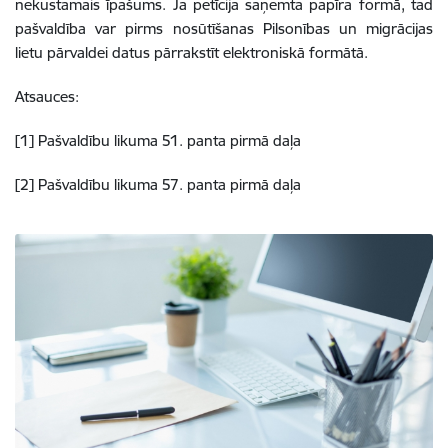
nekustamais īpašums. Ja petīcija saņemta papīra formā, tad
pašvaldība var pirms nosūtīšanas Pilsonības un migrācijas
lietu pārvaldei datus pārrakstīt elektroniskā formātā.
Atsauces:
[
1] Pašvaldību likuma 51. panta pirmā daļa
[2]
Pašvaldību likuma 57. panta pirmā daļa