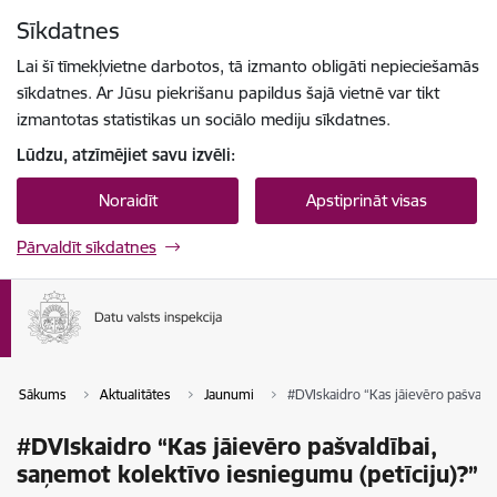
Pāriet uz lapas saturu
Sīkdatnes
Spied
lai meklētu
Enter
Lai šī tīmekļvietne darbotos, tā izmanto obligāti nepieciešamās
sīkdatnes. Ar Jūsu piekrišanu papildus šajā vietnē var tikt
izmantotas statistikas un sociālo mediju sīkdatnes.
Lūdzu, atzīmējiet savu izvēli:
Noraidīt
Apstiprināt visas
Pārvaldīt sīkdatnes
Sākums
Aktualitātes
Jaunumi
#DVIskaidro “Kas jāievēro pašvaldī
#DVIskaidro “Kas jāievēro pašvaldībai,
saņemot kolektīvo iesniegumu (petīciju)?”