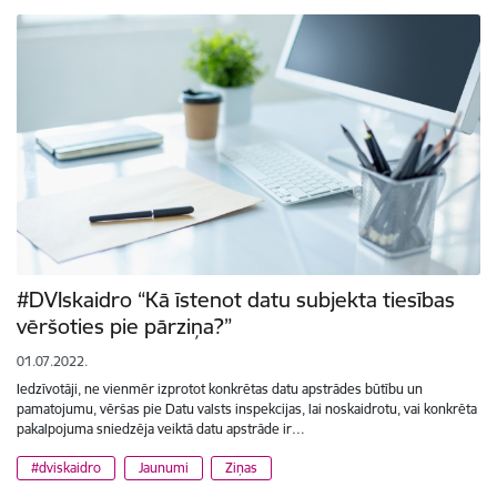
#DVIskaidro “Kā īstenot datu subjekta tiesības
vēršoties pie pārziņa?”
01.07.2022.
Iedzīvotāji, ne vienmēr izprotot konkrētas datu apstrādes būtību un
pamatojumu, vēršas pie Datu valsts inspekcijas, lai noskaidrotu, vai konkrēta
pakalpojuma sniedzēja veiktā datu apstrāde ir…
#dviskaidro
Jaunumi
Ziņas