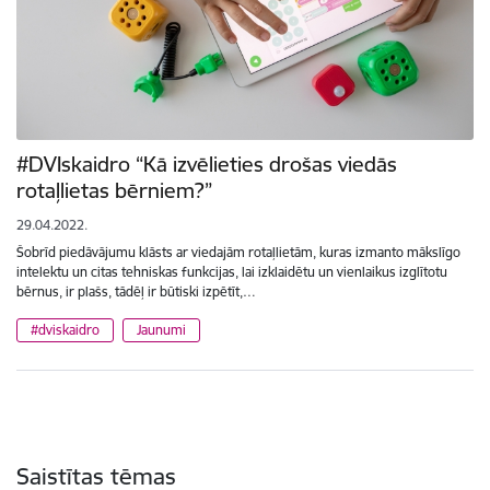
#DVIskaidro “Kā izvēlieties drošas viedās
rotaļlietas bērniem?”
29.04.2022.
Šobrīd piedāvājumu klāsts ar viedajām rotaļlietām, kuras izmanto mākslīgo
intelektu un citas tehniskas funkcijas, lai izklaidētu un vienlaikus izglītotu
bērnus, ir plašs, tādēļ ir būtiski izpētīt,…
#dviskaidro
Jaunumi
Saistītas tēmas