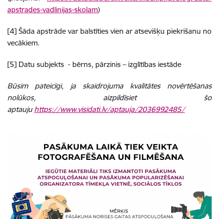
apstrades-vadlinijas-skolam
)
[4] Šāda apstrāde var balstīties vien ar atsevišķu piekrišanu no
vecākiem.
[5] Datu subjekts - bērns, pārzinis – izglītības iestāde
Būsim pateicīgi, ja skaidrojuma kvalitātes novērtēšanas
nolūkos, aizpildīsiet šo
aptauju
https://www.visidati.lv/aptauja/2036992485/