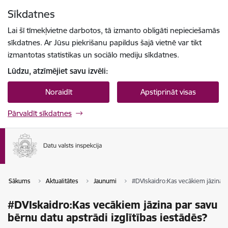
Pāriet uz lapas saturu
Sīkdatnes
Spied
lai meklētu
Enter
Lai šī tīmekļvietne darbotos, tā izmanto obligāti nepieciešamās
sīkdatnes. Ar Jūsu piekrišanu papildus šajā vietnē var tikt
izmantotas statistikas un sociālo mediju sīkdatnes.
Lūdzu, atzīmējiet savu izvēli:
Noraidīt
Apstiprināt visas
Pārvaldīt sīkdatnes
Sākums
Aktualitātes
Jaunumi
#DVIskaidro:Kas vecākiem jāzina pa
#DVIskaidro:Kas vecākiem jāzina par savu
bērnu datu apstrādi izglītības iestādēs?