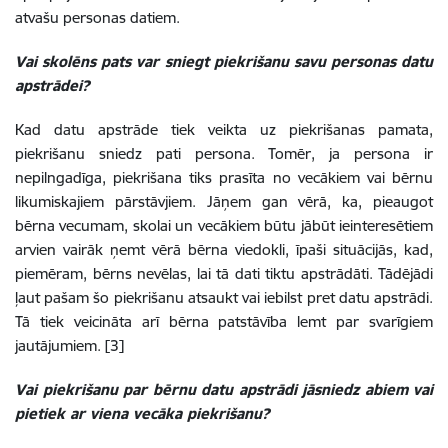
atvašu personas datiem.
Vai skolēns pats var sniegt piekrišanu savu personas datu
apstrādei?
Kad datu apstrāde tiek veikta uz piekrišanas pamata,
piekrišanu sniedz pati persona. Tomēr, ja persona ir
nepilngadīga, piekrišana tiks prasīta no vecākiem vai bērnu
likumiskajiem pārstāvjiem. Jāņem gan vērā, ka, pieaugot
bērna vecumam, skolai un vecākiem būtu jābūt ieinteresētiem
arvien vairāk ņemt vērā bērna viedokli, īpaši situācijās, kad,
piemēram, bērns nevēlas, lai tā dati tiktu apstrādāti. Tādējādi
ļaut pašam šo piekrišanu atsaukt vai iebilst pret datu apstrādi.
Tā tiek veicināta arī bērna patstāvība lemt par svarīgiem
jautājumiem.
[3]
Vai piekrišanu par bērnu datu apstrādi jāsniedz abiem vai
pietiek ar viena vecāka piekrišanu?