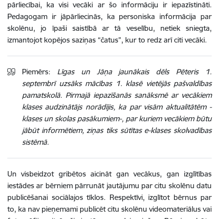
pārliecībai, ka visi vecāki ar šo informāciju ir iepazīstināti.
Pedagogam ir jāpārliecinās, ka personiska informācija par
skolēnu, jo īpaši saistībā ar tā veselību, netiek sniegta,
izmantojot kopējos saziņas “čatus”, kur to redz arī citi vecāki.
Piemērs:
Līgas un Jāņa jaunākais dēls Pēteris 1.
septembrī uzsāks mācības 1. klasē vietējās pašvaldības
pamatskolā. Pirmajā iepazīšanās sanāksmē ar vecākiem
klases audzinātājs norādījis, ka par visām aktualitātēm -
klases un skolas pasākumiem-, par kuriem vecākiem būtu
jābūt informētiem, ziņas tiks sūtītas e-klases skolvadības
sistēmā.
Un visbeidzot gribētos aicināt gan vecākus, gan izglītības
iestādes ar bērniem pārrunāt jautājumu par citu skolēnu datu
publicēšanai sociālajos tīklos. Respektīvi, izglītot bērnus par
to, ka nav pieņemami publicēt citu skolēnu videomateriālus vai