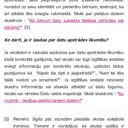
norādot uz savu identitāti un piederību bērnam, ievērojot, ka
arī atbilde tiks sniegta rakstveidā. Sīkāk par piekļuvi datiem
skaidrots - “
Kā īstenot datu subjekta tiesības vēršoties pie
pārziņa?
”. [5]
Ko darīt, ja ir šaubas par datu apstrādes likumību?
Ja vecākiem ir radušās aizdomas par datu apstrādes likumību
kādā konkrētā gadījumā, tad vecāki var lūgt izglītības iestādei
sniegt informāciju par konkrēto situāciju, uzdodot tādus
jautājumus kā “Kāpēc šie dati ir jāapstrādā?”, “Kam tie tiks
tālāk nodoti un izmantoti?”. Ja izglītības iestāde nesniedz
skaidru informāciju vai atsakās atbildēt uz šādu lūgumu,
vecāki var vērsties Datu valsts inspekcijā. Sīkāk skaidrots - “
Ko
nozīmē – tiesības piekļūt saviem datiem?
”
Piemērs: Sigita pēc stundām piedalās skolas volejbola
treniņos. Trenere ir norādījusi, ka skolas vadība ir