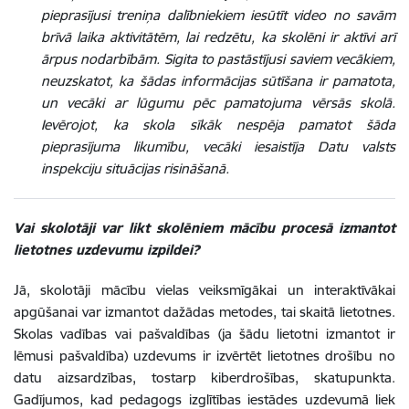
pieprasījusi treniņa dalībniekiem iesūtīt video no savām
brīvā laika aktivitātēm, lai redzētu, ka skolēni ir aktīvi arī
ārpus nodarbībām. Sigita to pastāstījusi saviem vecākiem,
neuzskatot, ka šādas informācijas sūtīšana ir pamatota,
un vecāki ar lūgumu pēc pamatojuma vērsās skolā.
Ievērojot, ka skola sīkāk nespēja pamatot šāda
pieprasījuma likumību, vecāki iesaistīja Datu valsts
inspekciju situācijas risināšanā.
Vai skolotāji var likt skolēniem mācību procesā izmantot
lietotnes uzdevumu izpildei?
Jā, skolotāji mācību vielas veiksmīgākai un interaktīvākai
apgūšanai var izmantot dažādas metodes, tai skaitā lietotnes.
Skolas vadības vai pašvaldības (ja šādu lietotni izmantot ir
lēmusi pašvaldība) uzdevums ir izvērtēt lietotnes drošību no
datu aizsardzības, tostarp kiberdrošības, skatupunkta.
Gadījumos, kad pedagogs izglītības iestādes uzdevumā liek