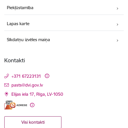
Piekļūstamība
Lapas karte
Sīkdatņu izvēles maiņa
Kontakti
+371 67223131
E-pasts:
pasts@dvi.gov.lv
Elijas iela 17, Rīga, LV-1050
Visi kontakti