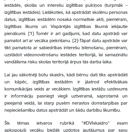
iestādēs, skolās un interešu izglītības pulciņos (turpmāk –
izglītības iestādes)
. Lielākoties, kā apstrādāt skolēnu personas
datus, izglītības iestādēm nosaka normatīvie akti, piemēram,
Izglītības likums un Vispārējās izglītības likumā iekļautie
pienākumi. [1] Tomēr ir arī gadījumi, kad datu apstrādi var
pamatot arī ar vecāka piekrišanu. [2]
Tāpat datu apstrāde var
tikt pamatota ar sabiedrības interešu īstenošanu, piemēram,
uzstādot videonovērošanu iestādes teritorijā, lai samazinātu
vandālisma risku skolas teritorijā ārpus tās darba laika.
Lai jau sākotnēji būtu skaidrs, kādi bērnu dati tiks apstrādāti
un kāpēc, izglītības iestādēm ir jāatrod efektīvākais
komunikācijas veids ar vecākiem. Izglītības iestāžu uzdevums
ir informāciju pasniegt viegli uztveramā, saprotamā un
pieejamā veidā, lai starp pusēm nerastos domstarpības par
nepieciešamību datus apstrādāt un šādu darbību likumību.
Šīs tēmas ietvaros rubrikā “#DVIskaidro” esam
apkopojuši vecāku biežāk uzdotos jautājumus par savu