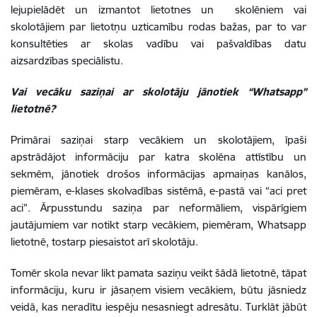
lejupielādēt un izmantot lietotnes un skolēniem vai
skolotājiem par lietotņu uzticamību rodas bažas, par to var
konsultēties ar skolas vadību vai pašvaldības datu
aizsardzības speciālistu.
Vai vecāku saziņai ar skolotāju jānotiek “Whatsapp”
lietotnē?
Primārai saziņai starp vecākiem un skolotājiem, īpaši
apstrādājot informāciju par katra skolēna attīstību un
sekmēm, jānotiek drošos informācijas apmaiņas kanālos,
piemēram, e-klases skolvadības sistēmā, e-pastā vai “aci pret
aci”. Ārpusstundu saziņa par neformāliem, vispārīgiem
jautājumiem var notikt starp vecākiem, piemēram, Whatsapp
lietotnē, tostarp piesaistot arī skolotāju.
Tomēr skola nevar likt pamata saziņu veikt šādā lietotnē, tāpat
informāciju, kuru ir jāsaņem visiem vecākiem, būtu jāsniedz
veidā, kas neradītu iespēju nesasniegt adresātu. Turklāt jābūt