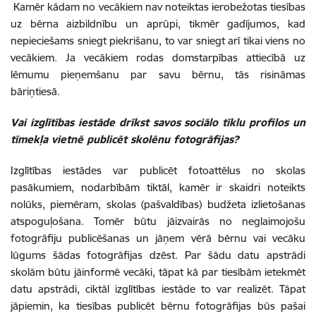
Kamēr kādam no vecākiem nav noteiktas ierobežotas tiesības
uz bērna aizbildnību un aprūpi, tikmēr gadījumos, kad
nepieciešams sniegt piekrišanu, to var sniegt arī tikai viens no
vecākiem. Ja vecākiem rodas domstarpības attiecībā uz
lēmumu pieņemšanu par savu bērnu, tās risināmas
bāriņtiesā.
Vai izglītības iestāde drīkst savos sociālo tīklu profilos un
tīmekļa vietnē publicēt skolēnu fotogrāfijas?
Izglītības iestādes var publicēt fotoattēlus no skolas
pasākumiem, nodarbībām tiktāl, kamēr ir skaidri noteikts
nolūks, piemēram, skolas (pašvaldības) budžeta izlietošanas
atspoguļošana. Tomēr būtu jāizvairās no neglaimojošu
fotogrāfiju publicēšanas un jāņem vērā bērnu vai vecāku
lūgums šādas fotogrāfijas dzēst. Par šādu datu apstrādi
skolām būtu jāinformē vecāki, tāpat kā par tiesībām ietekmēt
datu apstrādi, ciktāl izglītības iestāde to var realizēt. Tāpat
jāpiemin, ka tiesības publicēt bērnu fotogrāfijas būs pašai