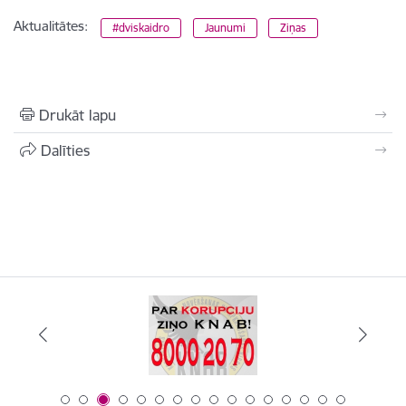
Aktualitātes:
#dviskaidro
Jaunumi
Ziņas
Drukāt lapu
Dalīties