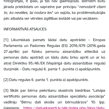
fotogrāfijas, it īpaši, ja tās nav glaimojošas. Bērniem būtu
jārada priekšstats un sapratne par principu “
nenodarīt citam
to, ko nevēlies, lai nodara tev
” un sajūta, ka problēmsituācijās
pēc atbalsta ver vērsties izglītības iestādē vai pie vecākiem.
INFORMATĪVĀS ATSAUCES:
[1] Likumiskais pamats šādai datu apstrādei – Eiropas
Parlamenta un Padomes Regulas (ES) 2016/679 (2016.gada
27.aprīlis) par fizisku personu aizsardzību attiecībā uz
personas datu apstrādi un šādu datu brīvu apriti un ar ko
atceļ Direktīvu 95/46/EK (Vispārīgā datu aizsardzības regula)
(turpmāk – Datu regula) 6. panta 1. punkta c) apakšpunkts.
[2] Datu regulas 6. panta 1. punkta a) apakšpunkts.
[3] Sīkāk par bērna piekrišanu skaidrots biedrības “Latvijas
sertificēto personas datu aizsardzības speciālistu asociācija”
vadlīniju “Bērnu dati skolās un bērnudārzos” 10. lpp.
(pieejams:
https://datueksperti.lv/site/index.php/blog/datu-