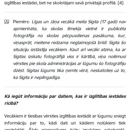
izglītības iestādei, bet ne skolotājam savā privātajā profilā. [4]
Piemērs:
Līgas un Jāņa vecākā meita Sigita (17 gadi) nav
apmierināta, ka skolas tīmekļa vietnē ir publicēta
fotogrāfija no skolas pēcpusdienas pasākuma, kur,
viņasprāt, meitene redzama neglaimojošā brīdī. Sigita šo
situāciju izstāstīja vecākiem. Kaut arī vecāki atzina, ka ar
Sigitas izskatu fotogrāfijā viss ir kārtībā, viņa nolēmusi
vērsties pie skola administrācijas ar lūgumu šo fotogrāfiju
dzēst. Sigitas lūgums tika ņemts vērā, neskatoties uz to,
ka Sigita ir nepilngadīga.
Kā iegūt informāciju par datiem, kas ir izglītības iestādes
rīcībā?
Vecākiem ir tiesības vērsties izglītības iestādē ar lūgumu sniegt
informāciju par to, kādi dati un kādiem nolūkiem tiek
apstrādāti. Šāds pieprasījums būtu izsakāms rakstveidā,