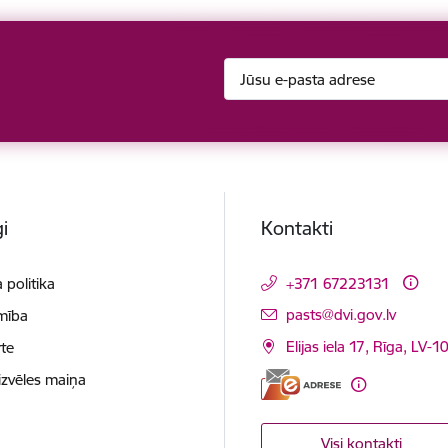
i
Kontakti
 politika
+371 67223131
E-pasts:
pasts@dvi.gov.lv
mība
Elijas iela 17, Rīga, LV-
te
izvēles maiņa
Visi kontakti