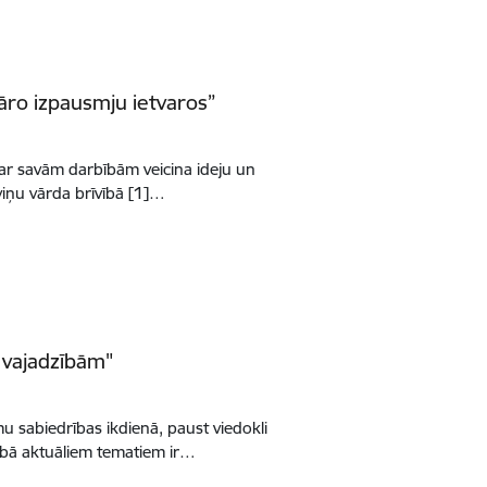
āro izpausmju ietvaros”
 ar savām darbībām veicina ideju un
viņu vārda brīvībā [1]…
 vajadzībām"
u sabiedrības ikdienā, paust viedokli
rībā aktuāliem tematiem ir…