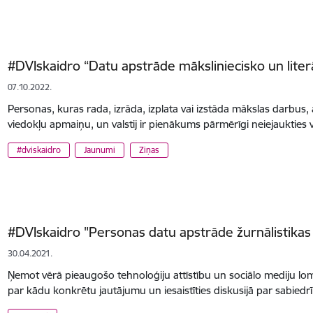
#DVIskaidro “Datu apstrāde māksliniecisko un liter
07.10.2022.
Personas, kuras rada, izrāda, izplata vai izstāda mākslas darbus,
viedokļu apmaiņu, un valstij ir pienākums pārmērīgi neiejaukties 
#dviskaidro
Jaunumi
Ziņas
#DVIskaidro "Personas datu apstrāde žurnālistikas
30.04.2021.
Ņemot vērā pieaugošo tehnoloģiju attīstību un sociālo mediju lom
par kādu konkrētu jautājumu un iesaistīties diskusijā par sabied