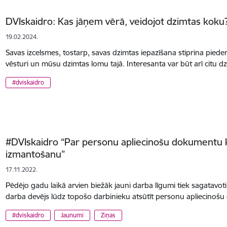
DVIskaidro: Kas jāņem vērā, veidojot dzimtas koku
19.02.2024.
Savas izcelsmes, tostarp, savas dzimtas iepazīšana stiprina pieder
vēsturi un mūsu dzimtas lomu tajā. Interesanta var būt arī citu
#dviskaidro
#DVIskaidro “Par personu apliecinošu dokumentu k
izmantošanu”
17.11.2022.
Pēdējo gadu laikā arvien biežāk jauni darba līgumi tiek sagatavoti u
darba devējs lūdz topošo darbinieku atsūtīt personu apliecinoš
#dviskaidro
Jaunumi
Ziņas