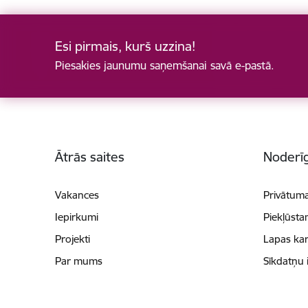
Esi pirmais, kurš uzzina!
Piesakies jaunumu saņemšanai savā e-pastā.
Kājene
Ātrās saites
Noderīg
Vakances
Privātuma
Iepirkumi
Piekļūsta
Projekti
Lapas kar
Par mums
Sīkdatņu 