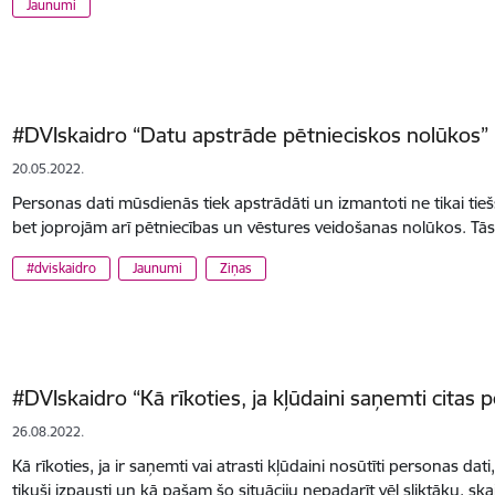
Jaunumi
#DVIskaidro “Datu apstrāde pētnieciskos nolūkos”
20.05.2022.
Personas dati mūsdienās tiek apstrādāti un izmantoti ne tikai tiešs
bet joprojām arī pētniecības un vēstures veidošanas nolūkos. T
#dviskaidro
Jaunumi
Ziņas
#DVIskaidro “Kā rīkoties, ja kļūdaini saņemti citas 
26.08.2022.
Kā rīkoties, ja ir saņemti vai atrasti kļūdaini nosūtīti personas da
tikuši izpausti un kā pašam šo situāciju nepadarīt vēl sliktāku, s