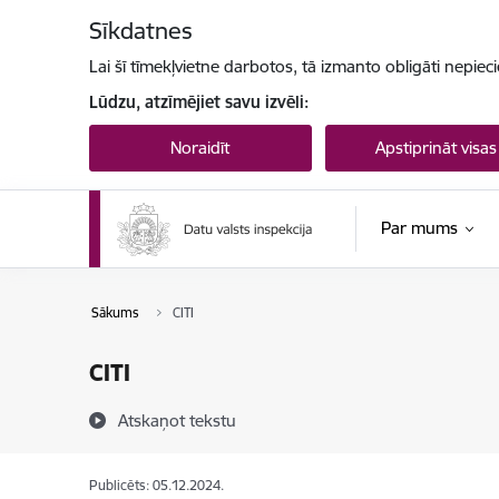
Pāriet uz lapas saturu
Sīkdatnes
Lai šī tīmekļvietne darbotos, tā izmanto obligāti nepiec
Lūdzu, atzīmējiet savu izvēli:
Noraidīt
Apstiprināt visas
Par mums
Sākums
CITI
CITI
Atskaņot tekstu
Publicēts: 05.12.2024.