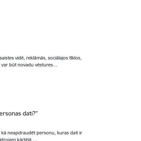
aistes vidē, reklāmās, sociālajos tīklos,
ās var būt novadu vēstures…
personas dati?”
ti, kā neapdraudēt personu, kuras dati ir
kaidrojam kārtējā …