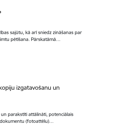
?
ības sajūtu, kā arī sniedz zināšanas par
 dzimtu pētīšana. Pārskatāmā…
opiju izgatavošanu un
n parakstīti attālināti, potenciālais
u dokumentu (fotoattēlu)…