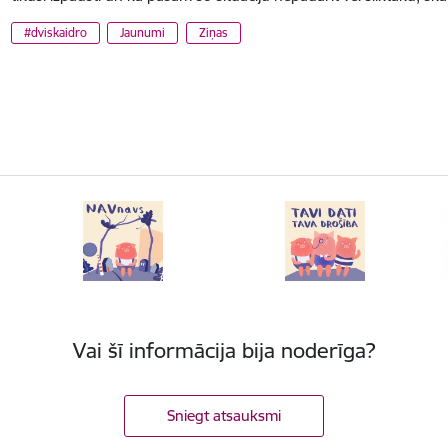
#dviskaidro
Jaunumi
Ziņas
Vai šī informācija bija noderīga?
Sniegt atsauksmi