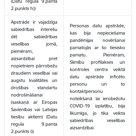
(Datu regula 9.panta
2.punkts h))
Apstrāde ir vajadzīga
Personas datu apstrāde,
sabiedrības interešu
kas bija nepieciešama
dēļ sabiedrības
pandēmijas novēršanai
veselības jomā,
pamatojās ar šo tiesisko
piemēram,
pamatu. Piemēram,
aizsardzībai pret
Slimību profilakses un
nopietniem pārrobežu
kontroles centra veiktā
draudiem veselībai vai
datu apstrāde inficēto
augstu kvalitātes un
personu un to
drošības standartu
kontaktpersonu
nodrošināšanai
noteikšanā lai ierobežotu
(saskaņā ar Eiropas
COVID-19 izplatību, bija
Savienības vai Latvijas
likumīga, jo tika veikta
tiesību aktiem) (Datu
sabiedrības veselības
regula 9.panta
aizsardzībai.
2.punkts i))