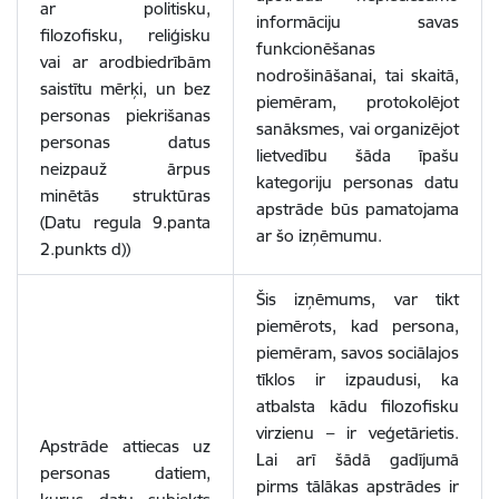
ar politisku,
informāciju savas
filozofisku, reliģisku
funkcionēšanas
vai ar arodbiedrībām
nodrošināšanai, tai skaitā,
saistītu mērķi, un bez
piemēram, protokolējot
personas piekrišanas
sanāksmes, vai organizējot
personas datus
lietvedību šāda īpašu
neizpauž ārpus
kategoriju personas datu
minētās struktūras
apstrāde būs pamatojama
(Datu regula 9.panta
ar šo izņēmumu.
2.punkts d))
Šis izņēmums, var tikt
piemērots, kad persona,
piemēram, savos sociālajos
tīklos ir izpaudusi, ka
atbalsta kādu filozofisku
virzienu – ir veģetārietis.
Apstrāde attiecas uz
Lai arī šādā gadījumā
personas datiem,
pirms tālākas apstrādes ir