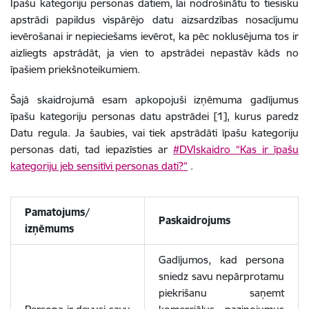
Īpašu kategoriju personas datiem, lai nodrošinātu to tiesisku
apstrādi papildus vispārējo datu aizsardzības nosacījumu
ievērošanai ir nepieciešams ievērot, ka pēc noklusējuma tos ir
aizliegts apstrādāt, ja vien to apstrādei nepastāv kāds no
īpašiem priekšnoteikumiem.
Šajā skaidrojumā esam apkopojuši izņēmuma gadījumus
īpašu kategoriju personas datu apstrādei [1], kurus paredz
Datu regula. Ja šaubies, vai tiek apstrādāti īpašu kategoriju
personas dati, tad iepazīsties ar
#DVIskaidro “Kas ir īpašu
kategoriju jeb sensitīvi personas dati?”
.
Pamatojums/
Paskaidrojums
izņēmums
Gadījumos, kad persona
sniedz savu nepārprotamu
piekrišanu saņemt