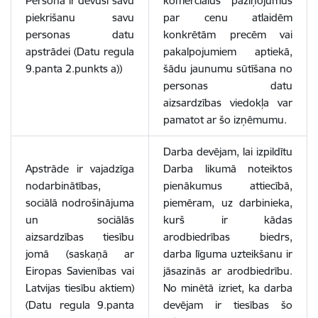
Persona ir devusi savu
komerciālus paziņojumus
piekrišanu savu
par cenu atlaidēm
personas datu
konkrētām precēm vai
apstrādei (Datu regula
pakalpojumiem aptiekā,
9.panta 2.punkts a))
šādu jaunumu sūtīšana no
personas datu
aizsardzības viedokļa var
pamatot ar šo izņēmumu.
Darba devējam, lai izpildītu
Apstrāde ir vajadzīga
Darba likumā noteiktos
nodarbinātības,
pienākumus attiecībā,
sociālā nodrošinājuma
piemēram, uz darbinieka,
un sociālās
kurš ir kādas
aizsardzības tiesību
arodbiedrības biedrs,
jomā (saskaņā ar
darba līguma uzteikšanu ir
Eiropas Savienības vai
jāsazinās ar arodbiedrību.
Latvijas tiesību aktiem)
No minētā izriet, ka darba
(Datu regula 9.panta
devējam ir tiesības šo