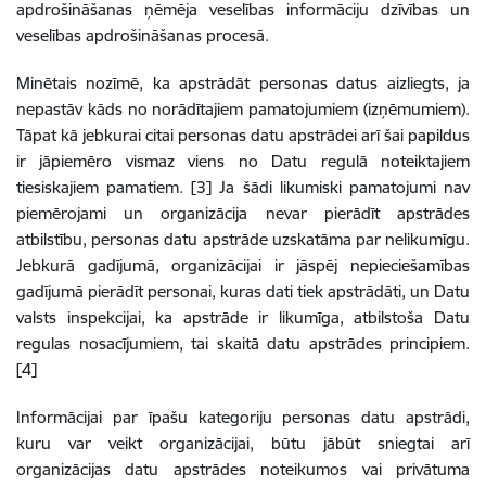
apdrošināšanas ņēmēja veselības informāciju dzīvības un
veselības apdrošināšanas procesā.
Minētais nozīmē, ka apstrādāt personas datus aizliegts, ja
nepastāv kāds no norādītajiem pamatojumiem (izņēmumiem).
Tāpat kā jebkurai citai personas datu apstrādei arī šai papildus
ir jāpiemēro vismaz viens no Datu regulā noteiktajiem
tiesiskajiem pamatiem. [3] Ja šādi likumiski pamatojumi nav
piemērojami un organizācija nevar pierādīt apstrādes
atbilstību, personas datu apstrāde uzskatāma par nelikumīgu.
Jebkurā gadījumā, organizācijai ir jāspēj nepieciešamības
gadījumā pierādīt personai, kuras dati tiek apstrādāti, un Datu
valsts inspekcijai, ka apstrāde ir likumīga, atbilstoša Datu
regulas nosacījumiem, tai skaitā datu apstrādes principiem.
[4]
Informācijai par īpašu kategoriju personas datu apstrādi,
kuru var veikt organizācijai, būtu jābūt sniegtai arī
organizācijas datu apstrādes noteikumos vai privātuma