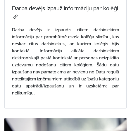
Darba devējs izpauž informāciju par kolēģi
Darba devējs ir izpaudis citiem darbiniekiem
informāciju par prombūtnē esoša kolēģa slimību, kas
neskar citus darbiniekus, ar kuriem kolēģis bijis
kontaktā. Informācija atklāta darbiniekiem
elektroniskajā pastā kontekstā ar personas neizpildīto
uzdevumu nodošanu citiem kolēģiem. Šādu datu
izpaušana nav pamatojama ar nevienu no Datu regulā
noteiktajiem izņēmumiem attiecībā uz īpašu kategoriju
datu apstrādi/izpaušanu un ir uzskatāma par
nelikumīgu.