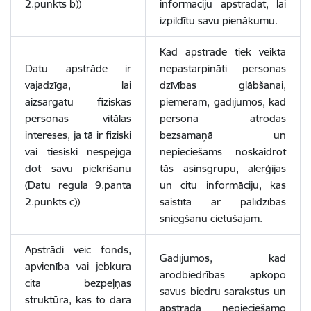
2.punkts b))
informāciju apstrādāt, lai
izpildītu savu pienākumu.
Kad apstrāde tiek veikta
Datu apstrāde ir
nepastarpināti personas
vajadzīga, lai
dzīvības glābšanai,
aizsargātu fiziskas
piemēram, gadījumos, kad
personas vitālas
persona atrodas
intereses, ja tā ir fiziski
bezsamaņā un
vai tiesiski nespējīga
nepieciešams noskaidrot
dot savu piekrišanu
tās asinsgrupu, alerģijas
(Datu regula 9.panta
un citu informāciju, kas
2.punkts c))
saistīta ar palīdzības
sniegšanu cietušajam.
Apstrādi veic fonds,
Gadījumos, kad
apvienība vai jebkura
arodbiedrības apkopo
cita bezpeļņas
savus biedru sarakstus un
struktūra, kas to dara
apstrādā nepieciešamo