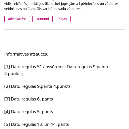
vidē, reklāmās, sociālajos tīklos, bet joprojām arī pētniecības un vēstures
veidošanas nolūkos. Tās var būt novadu vēstures…
#dviskaidro
Jaunumi
Ziņas
Informatīvās atsauces:
[1] Datu regulas 51.apsvērums, Datu regulas 9.panta
2.punkts;
[2] Datu regulas 9.panta 4.punkts;
[3] Datu regulas 6. pants
[4] Datu regulas 5. pants
[5] Datu regulas 13. un 14. pants