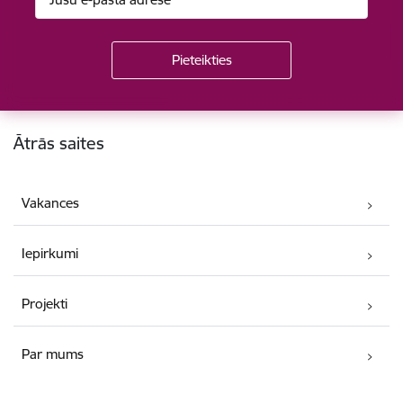
Kājene
Ātrās saites
Vakances
Iepirkumi
Projekti
Par mums