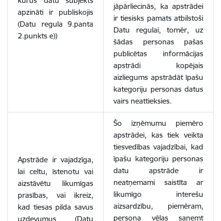
kurus datu subjekts
jāpārliecinās, ka apstrādei
apzināti ir publiskojis
ir tiesisks pamats atbilstoši
(Datu regula 9.panta
Datu regulai, tomēr, uz
2.punkts e))
šādas personas pašas
publicētas informācijas
apstrādi kopējais
aizliegums apstrādāt īpašu
kategoriju personas datus
vairs neattieksies.
Šo izņēmumu piemēro
apstrādei, kas tiek veikta
tiesvedības vajadzībai, kad
īpašu kategoriju personas
Apstrāde ir vajadzīga,
datu apstrāde ir
lai celtu, īstenotu vai
neatņemami saistīta ar
aizstāvētu likumīgas
likumīgo interešu
prasības, vai ikreiz,
aizsardzību, piemēram,
kad tiesas pilda savus
persona vēlas saņemt
uzdevumus (Datu