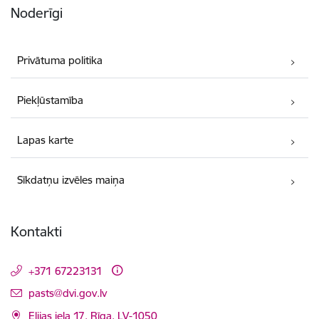
Noderīgi
Privātuma politika
Piekļūstamība
Lapas karte
Sīkdatņu izvēles maiņa
Kontakti
+371 67223131
E-pasts:
pasts@dvi.gov.lv
Elijas iela 17, Rīga, LV-1050