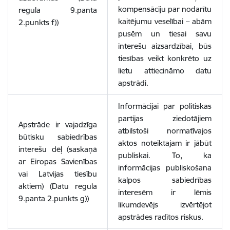
kompensāciju par nodarītu
regula 9.panta
kaitējumu veselībai – abām
2.punkts f))
pusēm un tiesai savu
interešu aizsardzībai, būs
tiesības veikt konkrēto uz
lietu attiecināmo datu
apstrādi.
Informācijai par politiskas
partijas ziedotājiem
Apstrāde ir vajadzīga
atbilstoši normatīvajos
būtisku sabiedrības
aktos noteiktajam ir jābūt
interešu dēļ (saskaņā
publiskai. To, ka
ar Eiropas Savienības
informācijas publiskošana
vai Latvijas tiesību
kalpos sabiedrības
aktiem) (Datu regula
interesēm ir lēmis
9.panta 2.punkts g))
likumdevējs izvērtējot
apstrādes radītos riskus.