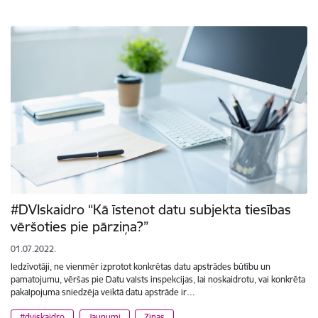
#DVIskaidro “Kā īstenot datu subjekta tiesības
vēršoties pie pārziņa?”
01.07.2022.
Iedzīvotāji, ne vienmēr izprotot konkrētas datu apstrādes būtību un
pamatojumu, vēršas pie Datu valsts inspekcijas, lai noskaidrotu, vai konkrēta
pakalpojuma sniedzēja veiktā datu apstrāde ir…
#dviskaidro
Jaunumi
Ziņas