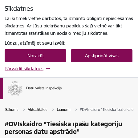
Pāriet uz lapas saturu
Sīkdatnes
Spied
lai meklētu
Enter
Lai šī tīmekļvietne darbotos, tā izmanto obligāti nepieciešamās
sīkdatnes. Ar Jūsu piekrišanu papildus šajā vietnē var tikt
izmantotas statistikas un sociālo mediju sīkdatnes.
Lūdzu, atzīmējiet savu izvēli:
Noraidīt
Apstiprināt visas
Pārvaldīt sīkdatnes
Sākums
Aktualitātes
Jaunumi
#DVIskaidro “Tiesiska īpašu katego
#DVIskaidro “Tiesiska īpašu kategoriju
personas datu apstrāde”