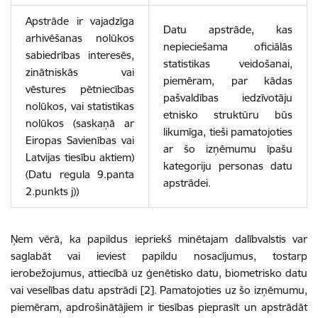
Apstrāde ir vajadzīga
Datu apstrāde, kas
arhivēšanas nolūkos
nepieciešama oficiālās
sabiedrības interesēs,
statistikas veidošanai,
zinātniskās vai
piemēram, par kādas
vēstures pētniecības
pašvaldības iedzīvotāju
nolūkos, vai statistikas
etnisko struktūru būs
nolūkos (saskaņā ar
likumīga, tieši pamatojoties
Eiropas Savienības vai
ar šo izņēmumu īpašu
Latvijas tiesību aktiem)
kategoriju personas datu
(Datu regula 9.panta
apstrādei.
2.punkts j))
Ņem vērā, ka papildus iepriekš minētajam dalībvalstis var
saglabāt vai ieviest papildu nosacījumus, tostarp
ierobežojumus, attiecībā uz ģenētisko datu, biometrisko datu
vai veselības datu apstrādi [2]. Pamatojoties uz šo izņēmumu,
piemēram, apdrošinātājiem ir tiesības pieprasīt un apstrādāt