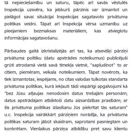
tā nepieciešamību un saturu, tāpēc arī savās vēstulēs
Inspekcija uzsvēra, ka jebkurš pārzinis var izmantot un
pielāgot savai situācijai Inspekcijas sagatavoto privātuma
politikas veidni. Tāpat arī Inspekcija vērsa uzmanību uz
pieejamiem bezmaksas materiāliem, kas atvieglotu
informācijas sagatavošanu.
Pārbaudes gaitā izkristalizējās arī tas, ka atsevišķi pārziņi
privātuma politiku (datu apstrādes noteikumus) publicējuši
grūti atrodamā vietā savā tīmekļa vietnē, “sapludinot” to ar
citiem, piemēram, veikala noteikumiem. Tāpat novērots, ka
tiek izmantotas, iespējams, no citas valodas tulkotas standarta
privātuma politikas, kurā iekļauti tādi vispārīgi apgalvojumi kā
"bez Jūsu atļaujas nenodosim datus trešajām personām;
datus apstrādājam atbilstoši datu aizsardzības prasībām; ar
šīs privātuma politikas izlasīšanu Jūs piekrītat tās saturam"
u.c. Inspekcija vairākkārt pārziņiem norādīja, ka privātuma
politikas saturam jābūt skaidram, saprotami pasniegtam un
konkrētam. Vienlaikus pārziņa atbildību pret savu klientu