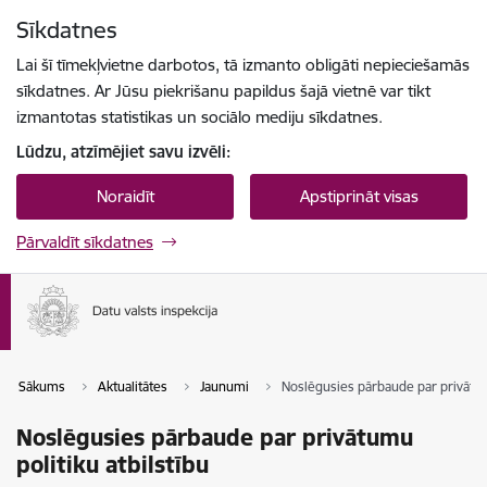
Pāriet uz lapas saturu
Sīkdatnes
Spied
lai meklētu
Enter
Lai šī tīmekļvietne darbotos, tā izmanto obligāti nepieciešamās
sīkdatnes. Ar Jūsu piekrišanu papildus šajā vietnē var tikt
izmantotas statistikas un sociālo mediju sīkdatnes.
Lūdzu, atzīmējiet savu izvēli:
Noraidīt
Apstiprināt visas
Pārvaldīt sīkdatnes
Sākums
Aktualitātes
Jaunumi
Noslēgusies pārbaude par privātumu
Noslēgusies pārbaude par privātumu
politiku atbilstību