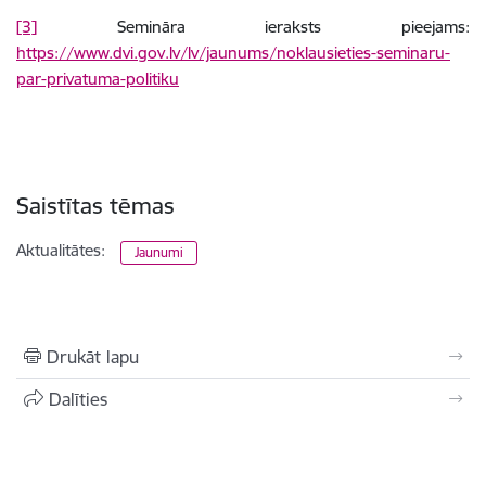
[3]
Semināra ieraksts pieejams:
https://www.dvi.gov.lv/lv/jaunums/noklausieties-seminaru-
par-privatuma-politiku
Saistītas tēmas
Aktualitātes:
Jaunumi
Drukāt lapu
Dalīties