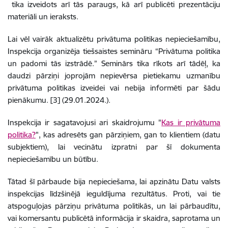
tika izveidots arī tās paraugs, kā arī publicēti prezentāciju
materiāli un ieraksts.
Lai vēl vairāk aktualizētu privātuma politikas nepieciešamību,
Inspekcija organizēja tiešsaistes semināru “Privātuma politika
un padomi tās izstrādē.” Seminārs tika rīkots arī tādēļ, ka
daudzi pārziņi joprojām nepievērsa pietiekamu uzmanību
privātuma politikas izveidei vai nebija informēti par šādu
pienākumu. [3] (29.01.2024.).
Inspekcija ir sagatavojusi ari skaidrojumu "
Kas ir privātuma
politika?
", kas adresēts gan pārziņiem, gan to klientiem (datu
subjektiem), lai vecinātu izpratni par šī dokumenta
nepieciešamību un būtību.
Tātad šī pārbaude bija nepieciešama, lai apzinātu Datu valsts
inspekcijas līdzšinējā ieguldījuma rezultātus. Proti, vai tie
atspoguļojas pārziņu privātuma politikās, un lai pārbaudītu,
vai komersantu publicētā informācija ir skaidra, saprotama un