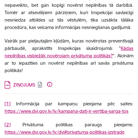
nepaveikto, bet gan kopīgi novērst nepilnības tā darbībā.
Tomēr ar atsevišķiem pārziņiem, kuri Inspekcijai savlaicīgi
nesniedza atbildes uz tās vēstulēm, tika uzsākta tālāka
procedūra, kas veicama informācijas nesniegšanas gadījumā.
Vairāk par pieļautajām kļūdām, kuras novērotas preventīvajā
pārbaudē, aprakstīts Inspekcijas skaidrojumā: "
Kādas
nepilnības visbiežāk novērojam privātuma politikās?
". Aicinām
ar to iepazīties un novērst nepilnības arī savās privātuma
politikās!
Lejupielādēt:
ZIŅOJUMS
[1]
Informācija par kampaņu pieejama pēc saites:
https://www.dvi.gov.lv/lv/kampana-dati-ir-vertiba-sarga-tos
[2]
Privātuma politikas paraugs pieejams:
https://www.dvi.gov.lv/lv/dvi#privatuma-politikas-izstrade