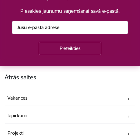
Piesakies jaunumu saņemšanai savā e-pastā.
Kājene
Ātrās saites
Vakances
Iepirkumi
Projekti