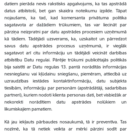
datiem pierāda nevis rakstisks apgalvojums, ka tas apstrādā
datus atbilstoši, bet gan skaidra noteikumu izpilde. Tāpat
nojaušams, ka tad, kad komersanta privātuma politika
sagatavota ar dažādiem trūkumiem, tas var liecināt par
pārziņa neizpratni par datu apstrādes procesiem uzņēmumā
kā tādiem. Tādējādi uzsverams, ka, uzskaitot un pārredzot
savus datu apstrādes procesus uzņēmumā, ir vieglāk
sagatavot arī citu informāciju un tādējādi veicināt darbības
atbilstību Datu regulai. Pārējie trūkumi publicētajās politikās
bija saistīti ar Datu regulas 13. pantā norādītās informācijas
nesniegšanu vai kļūdainu sniegšanu, piemēram, attiecībā uz
uzraudzības iestādes kontaktinformāciju, datu subjekta
tiesībām, informāciju par personām (apstrādātāji, sadarbības
partneri), kuriem nodoti klienta personas dati, bet visbiežāk ar
nekorekti norādītiem datu apstrādes nolūkiem un
likumiskajiem pamatiem.
Kā jau iekļauts pārbaudes nosaukumā, tā ir preventīva. Tas
nozīmē, ka tā netiek veikta ar mērķi pārzini sodīt par