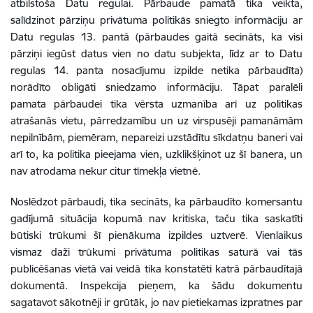
atbilstoša Datu regulai. Pārbaude pamatā tika veikta,
salīdzinot pārziņu privātuma politikās sniegto informāciju ar
Datu regulas 13. pantā (pārbaudes gaitā secināts, ka visi
pārziņi iegūst datus vien no datu subjekta, līdz ar to Datu
regulas 14. panta nosacījumu izpilde netika pārbaudīta)
norādīto obligāti sniedzamo informāciju. Tāpat paralēli
pamata pārbaudei tika vērsta uzmanība arī uz politikas
atrašanās vietu, pārredzamību un uz virspusēji pamanāmām
nepilnībām, piemēram, nepareizi uzstādītu sīkdatņu baneri vai
arī to, ka politika pieejama vien, uzklikšķinot uz šī banera, un
nav atrodama nekur citur tīmekļa vietnē.
Noslēdzot pārbaudi, tika secināts, ka pārbaudīto komersantu
gadījumā situācija kopumā nav kritiska, taču tika saskatīti
būtiski trūkumi šī pienākuma izpildes uztverē. Vienlaikus
vismaz daži trūkumi privātuma politikas saturā vai tās
publicēšanas vietā vai veidā tika konstatēti katrā pārbaudītajā
dokumentā. Inspekcija pieņem, ka šādu dokumentu
sagatavot sākotnēji ir grūtāk, jo nav pietiekamas izpratnes par