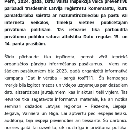
Pērn, 2024. gadā, Datu valsts inspekcija veica preventīvu
pārbaudi trīsdesmit Latvijā reģistrētu komersantu, kuru
pamatdarbība saistīta ar mazumtirdzniecību pa pastu vai
interneta veikalos, tīmekļa vietnēs publicētajām
privātuma politikām. Tās ietvaros tika pārbaudīta
privātumu politiku satura atbilstība Datu regulas 13. un
14. panta prasībām.
Šāda pārbaude tika ieplānota, ņemot vērā iepriekš
organizētos pārziņu informēšanas pasākumus. Viens no
šādiem pasākumiem bija 2023. gadā organizētā informatīvā
kampaņa “Dati ir vērtība – sargā tos!”[1]. Šīs kampaņas
mērķis bija izglītot mazos un vidējos uzņēmējus par dažādiem
datu aizsardzības jautājumiem, kas ir aktuāli tieši viņiem. Tās
ietvaros tika sagatavots informatīvs materiāls, kā arī notika
semināri dažādos Latvijas reģionos – Rēzeknē, Liepājā,
Jelgavā, Valmierā un Rīgā. Lai aptvertu pēc iespējas lielāku
auditoriju, bija iespēja pievienoties arī tiešsaistē. Šo darbnīcu
norises gaitā, lai uzsvērtu, cik nozīmīga ir privātuma politika,