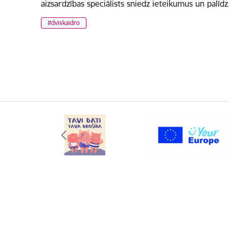
aizsardzības speciālists sniedz ieteikumus un palīd
#dviskaidro