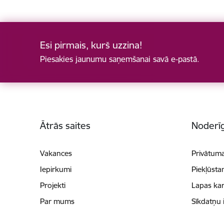
Esi pirmais, kurš uzzina!
Piesakies jaunumu saņemšanai savā e-pastā.
Kājene
Ātrās saites
Noderīg
Vakances
Privātuma
Iepirkumi
Piekļūsta
Projekti
Lapas kar
Par mums
Sīkdatņu 