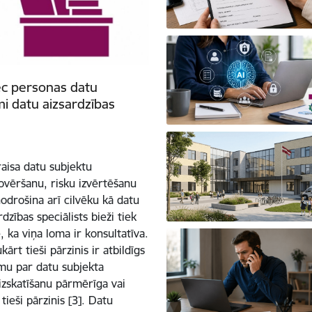
ēc personas datu
mi datu aizsardzības
raisa datu subjektu
ovēršanu, risku izvērtēšanu
drošina arī cilvēku kā datu
dzības speciālists bieži tiek
, ka viņa loma ir konsultatīva.
ārt tieši pārzinis ir atbildīgs
u par datu subjekta
izskatīšanu pārmērīga vai
eši pārzinis [3]. Datu