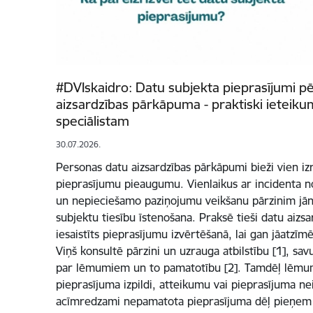
#DVIskaidro: Datu subjekta pieprasījumi p
aizsardzības pārkāpuma - praktiski ieteiku
speciālistam
30.07.2026.
Personas datu aizsardzības pārkāpumi bieži vien iz
pieprasījumu pieaugumu. Vienlaikus ar incidenta n
un nepieciešamo paziņojumu veikšanu pārzinim jāno
subjektu tiesību īstenošana. Praksē tieši datu aizsar
iesaistīts pieprasījumu izvērtēšanā, lai gan jāatzīmē
Viņš konsultē pārzini un uzrauga atbilstību [1], savuk
par lēmumiem un to pamatotību [2]. Tamdēļ lēmum
pieprasījuma izpildi, atteikumu vai pieprasījuma ne
acīmredzami nepamatota pieprasījuma dēļ pieņem ti