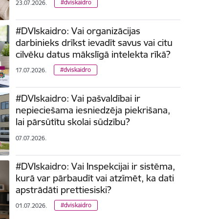
#dviskaidro
23.07.2026.
#DVIskaidro: Vai organizācijas
darbinieks drīkst ievadīt savus vai citu
cilvēku datus mākslīgā intelekta rīkā?
#dviskaidro
17.07.2026.
#DVIskaidro: Vai pašvaldībai ir
nepieciešama iesniedzēja piekrišana,
lai pārsūtītu skolai sūdzību?
07.07.2026.
#DVIskaidro: Vai Inspekcijai ir sistēma,
kurā var pārbaudīt vai atzīmēt, ka dati
apstrādāti prettiesiski?
#dviskaidro
01.07.2026.