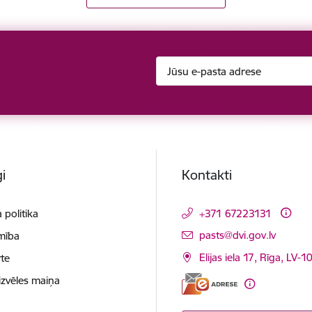
i
Kontakti
 politika
+371 67223131
E-pasts:
pasts@dvi.gov.lv
mība
Elijas iela 17, Rīga, LV-
te
izvēles maiņa