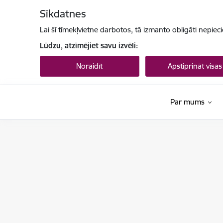
Pāriet uz lapas saturu
Sīkdatnes
Lai šī tīmekļvietne darbotos, tā izmanto obligāti nepiec
Lūdzu, atzīmējiet savu izvēli:
Noraidīt
Apstiprināt visas
Par mums
Datu valsts inspekcija